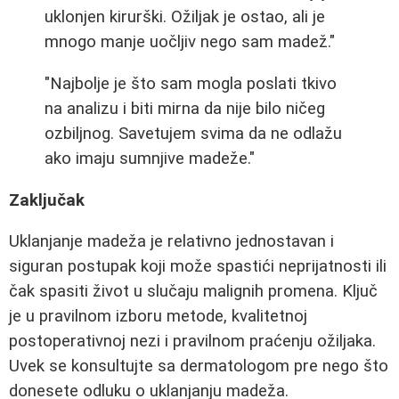
uklonjen kirurški. Ožiljak je ostao, ali je
mnogo manje uočljiv nego sam madež."
"Najbolje je što sam mogla poslati tkivo
na analizu i biti mirna da nije bilo ničeg
ozbiljnog. Savetujem svima da ne odlažu
ako imaju sumnjive madeže."
Zaključak
Uklanjanje madeža je relativno jednostavan i
siguran postupak koji može spastići neprijatnosti ili
čak spasiti život u slučaju malignih promena. Ključ
je u pravilnom izboru metode, kvalitetnoj
postoperativnoj nezi i pravilnom praćenju ožiljaka.
Uvek se konsultujte sa dermatologom pre nego što
donesete odluku o uklanjanju madeža.