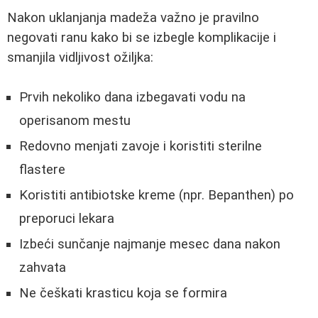
Nakon uklanjanja madeža važno je pravilno
negovati ranu kako bi se izbegle komplikacije i
smanjila vidljivost ožiljka:
Prvih nekoliko dana izbegavati vodu na
operisanom mestu
Redovno menjati zavoje i koristiti sterilne
flastere
Koristiti antibiotske kreme (npr. Bepanthen) po
preporuci lekara
Izbeći sunčanje najmanje mesec dana nakon
zahvata
Ne češkati krasticu koja se formira