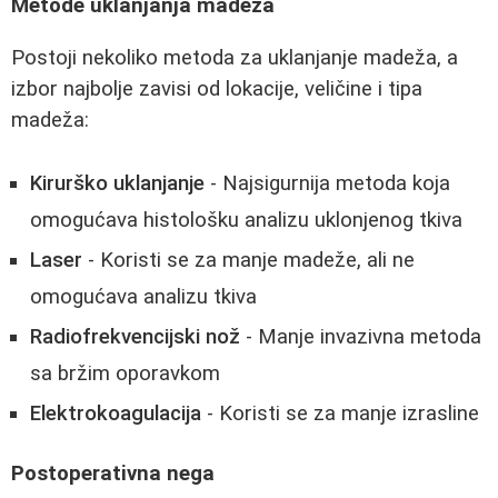
Metode uklanjanja madeža
Postoji nekoliko metoda za uklanjanje madeža, a
izbor najbolje zavisi od lokacije, veličine i tipa
madeža:
Kirurško uklanjanje
- Najsigurnija metoda koja
omogućava histološku analizu uklonjenog tkiva
Laser
- Koristi se za manje madeže, ali ne
omogućava analizu tkiva
Radiofrekvencijski nož
- Manje invazivna metoda
sa bržim oporavkom
Elektrokoagulacija
- Koristi se za manje izrasline
Postoperativna nega