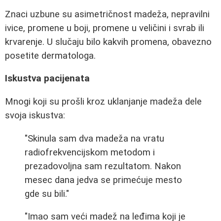
Znaci uzbune su asimetričnost madeža, nepravilni
ivice, promene u boji, promene u veličini i svrab ili
krvarenje. U slučaju bilo kakvih promena, obavezno
posetite dermatologa.
Iskustva pacijenata
Mnogi koji su prošli kroz uklanjanje madeža dele
svoja iskustva:
"Skinula sam dva madeža na vratu
radiofrekvencijskom metodom i
prezadovoljna sam rezultatom. Nakon
mesec dana jedva se primećuje mesto
gde su bili."
"Imao sam veći madež na leđima koji je