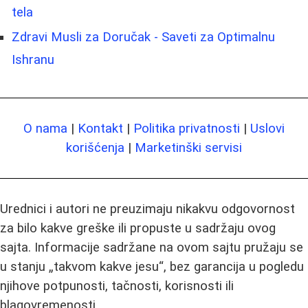
tela
Zdravi Musli za Doručak - Saveti za Optimalnu
Ishranu
O nama
|
Kontakt
|
Politika privatnosti
|
Uslovi
korišćenja
|
Marketinški servisi
Urednici i autori ne preuzimaju nikakvu odgovornost
za bilo kakve greške ili propuste u sadržaju ovog
sajta. Informacije sadržane na ovom sajtu pružaju se
u stanju „takvom kakve jesu“, bez garancija u pogledu
njihove potpunosti, tačnosti, korisnosti ili
blagovremenosti.