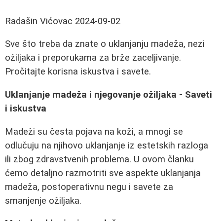
Radašin Vićovac
2024-09-02
Sve što treba da znate o uklanjanju madeža, nezi
ožiljaka i preporukama za brže zaceljivanje.
Pročitajte korisna iskustva i savete.
Uklanjanje madeža i njegovanje ožiljaka - Saveti
i iskustva
Madeži su česta pojava na koži, a mnogi se
odlučuju na njihovo uklanjanje iz estetskih razloga
ili zbog zdravstvenih problema. U ovom članku
ćemo detaljno razmotriti sve aspekte uklanjanja
madeža, postoperativnu negu i savete za
smanjenje ožiljaka.