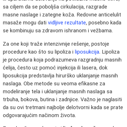
sa ciljem da se poboljša cirkulacija, razgrade
masne naslage i zategne koža. Redovne anticelulit
masaže mogu dati
vidljive rezultate
, posebno kada
se kombinuju sa zdravom ishranom i vežbama.
Za one koji traže intenzivnije rešenje, postoje
procedure kao što su lipoliza i
liposukcija
. Lipoliza
je procedura koja podrazumeva razgradnju masnih
ćelija, često uz pomoć injekcija ili lasera, dok
liposukcija predstavlja hirurško uklanjanje masnih
naslaga. Obe metode su veoma efikasne za
modeliranje tela i uklanjanje masnih naslaga sa
trbuha, bokova, butina i zadnjice. Važno je naglasiti
da su ovi tretmani najbolje delotvorni kada se prate
odgovarajućim načinom života.