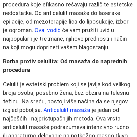
procedura koje efikasno rešavaju različite estetske
nedostatke. Od anticelulit masaže do laserske
epilacije, od mezoterapije lica do liposukcije, izbor
je ogroman.
Ovaj vodič
će vam pružiti uvid u
najpopularnije tretmane, njihove prednosti i način
na koji mogu doprineti vašem blagostanju.
Borba protiv celulita: Od masaža do naprednih
procedura
Celulit je estetski problem koji se javlja kod velikog
broja osoba, posebno žena, bez obzira na telesnu
težinu. Na sreću, postoji više načina da se njegov
izgled poboljša.
Anticelulit masaža
je jedan od
najčešćih i najpristupačnijih metoda. Ova vrsta
anticelulit masaže podrazumeva intenzivno ručno
ili aparaturno delovanje na potkožno masno tkivo,