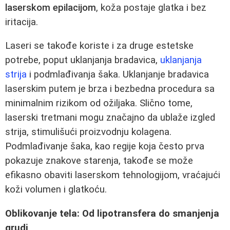
laserskom epilacijom
, koža postaje glatka i bez
iritacija.
Laseri se takođe koriste i za druge estetske
potrebe, poput uklanjanja bradavica,
uklanjanja
strija
i podmlađivanja šaka. Uklanjanje bradavica
laserskim putem je brza i bezbedna procedura sa
minimalnim rizikom od ožiljaka. Slično tome,
laserski tretmani mogu značajno da ublaže izgled
strija, stimulišući proizvodnju kolagena.
Podmlađivanje šaka, kao regije koja često prva
pokazuje znakove starenja, takođe se može
efikasno obaviti laserskom tehnologijom, vraćajući
koži volumen i glatkoću.
Oblikovanje tela: Od lipotransfera do smanjenja
grudi