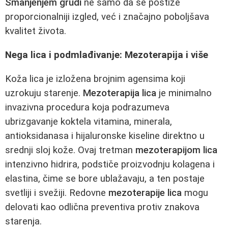
Smanjenjem grudi
ne samo da se postiže
proporcionalniji izgled, već i značajno poboljšava
kvalitet života.
Nega lica i podmlađivanje: Mezoterapija i više
Koža lica je izložena brojnim agensima koji
uzrokuju starenje.
Mezoterapija lica
je minimalno
invazivna procedura koja podrazumeva
ubrizgavanje koktela vitamina, minerala,
antioksidanasa i hijaluronske kiseline direktno u
srednji sloj kože. Ovaj tretman
mezoterapijom lica
intenzivno hidrira, podstiče proizvodnju kolagena i
elastina, čime se bore ublažavaju, a ten postaje
svetliji i svežiji. Redovne
mezoterapije lica
mogu
delovati kao odlična preventiva protiv znakova
starenja.