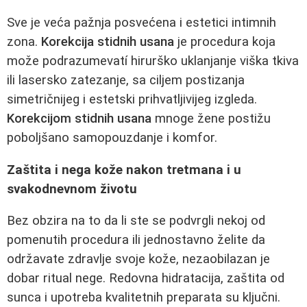
Sve je veća pažnja posvećena i estetici intimnih
zona.
Korekcija stidnih usana
je procedura koja
može podrazumevatí hirurško uklanjanje viška tkiva
ili lasersko zatezanje, sa ciljem postizanja
simetričnijeg i estetski prihvatljivijeg izgleda.
Korekcijom stidnih usana
mnoge žene postižu
poboljšano samopouzdanje i komfor.
Zaštita i nega kože nakon tretmana i u
svakodnevnom životu
Bez obzira na to da li ste se podvrgli nekoj od
pomenutih procedura ili jednostavno želite da
održavate zdravlje svoje kože, nezaobilazan je
dobar ritual nege. Redovna hidratacija, zaštita od
sunca i upotreba kvalitetnih preparata su ključni.