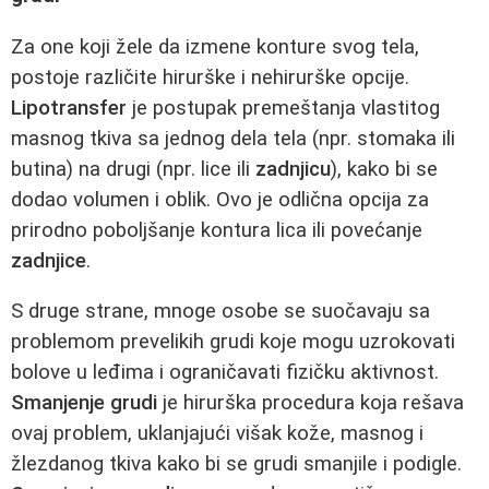
Za one koji žele da izmene konture svog tela,
postoje različite hirurške i nehirurške opcije.
Lipotransfer
je postupak premeštanja vlastitog
masnog tkiva sa jednog dela tela (npr. stomaka ili
butina) na drugi (npr. lice ili
zadnjicu
), kako bi se
dodao volumen i oblik. Ovo je odlična opcija za
prirodno poboljšanje kontura lica ili povećanje
zadnjice
.
S druge strane, mnoge osobe se suočavaju sa
problemom prevelikih grudi koje mogu uzrokovati
bolove u leđima i ograničavati fizičku aktivnost.
Smanjenje grudi
je hirurška procedura koja rešava
ovaj problem, uklanjajući višak kože, masnog i
žlezdanog tkiva kako bi se grudi smanjile i podigle.