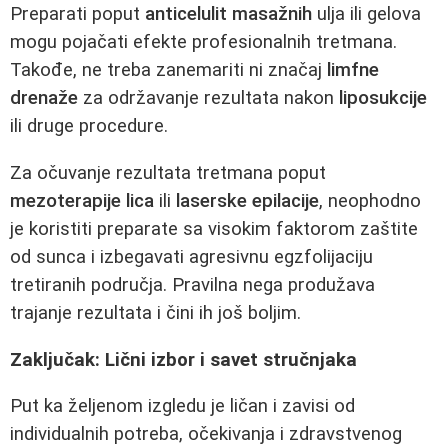
Preparati poput
anticelulit masažnih
ulja ili gelova
mogu pojačati efekte profesionalnih tretmana.
Takođe, ne treba zanemariti ni značaj
limfne
drenaže
za održavanje rezultata nakon
liposukcije
ili druge procedure.
Za očuvanje rezultata tretmana poput
mezoterapije lica
ili
laserske epilacije
, neophodno
je koristiti preparate sa visokim faktorom zaštite
od sunca i izbegavati agresivnu egzfolijaciju
tretiranih područja. Pravilna nega produžava
trajanje rezultata i čini ih još boljim.
Zaključak: Lični izbor i savet stručnjaka
Put ka željenom izgledu je ličan i zavisi od
individualnih potreba, očekivanja i zdravstvenog