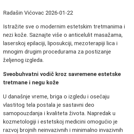
Radašin Vićovac
2026-01-22
Istražite sve o modernim estetskim tretmanima i
nezi kože. Saznajte više o anticelulit masažama,
laserskoj epilaciji, liposukciji, mezoterapiji lica i
mnogim drugim procedurama za postizanje
željenog izgleda.
Sveobuhvatni vodič kroz savremene estetske
tretmane i negu kože
U današnje vreme, briga o izgledu i osećaju
vlastitog tela postala je sastavni deo
samopouzdanja i kvaliteta života. Napredak u
kozmetologiji i estetskoj medicini omogućio je
razvoj brojnih neinvazivnih i minimalno invazivnih