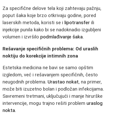
Za specifične delove tela koji zahtevaju pažnju,
poput šaka koje brzo otkrivaju godine, pored
laserskih metoda, koristi se i
lipotransfer
ili
injekcije punila kako bi se nadoknadio izgubljeni
volumen i izvršilo
podmlađivanje šaka
.
Rešavanje specifičnih problema: Od uraslih
noktiju do korekcije intimnih zona
Estetska medicina ne bavi se samo opštim
izgledom, već i rešavanjem specifičnih, često
neugodnih problema.
Urastao nokat
, na primer,
može biti izuzetno bolan i podložan infekcijama.
Savremeni tretmani, uključujući i manje hirurške
intervencije, mogu trajno rešiti problem
uraslog
nokta
.