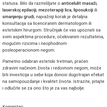
statusa. Bilo da razmišljate o
anticelulit masaži
,
laserskoj epilaciji
,
mezoterapiji lica
,
liposukciji
ili
smanjenju grudi
, najvažniji korak je detaljna
konsultacija sa licenciranim dermatologom ili
estetskim hirurgom. Stručnjak će vas upoznati sa
svim aspektima procedure, očekivanim rezultatima,
mogućim rizicima i neophodnom
posleoperacionom negom.
Pametno odabran estetski tretman, praćen
zdravim načinom života i redovnom negom, može
biti investicija u sebe koja donosi dugotrajan efekat
na samopouzdanje i kvalitet života. Istrazite, pitajte
i odlučite se za ono što je za vas najbolje.
Komentari