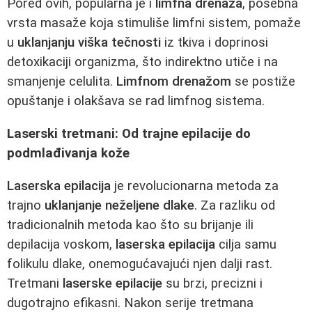
Pored ovih, popularna je i
limfna drenaža
, posebna
vrsta masaže koja stimuliše limfni sistem, pomaže
u
uklanjanju viška tečnosti
iz tkiva i doprinosi
detoxikaciji organizma, što indirektno utiče i na
smanjenje celulita.
Limfnom drenažom
se postiže
opuštanje i olakšava se rad limfnog sistema.
Laserski tretmani: Od trajne epilacije do
podmlađivanja kože
Laserska epilacija
je revolucionarna metoda za
trajno
uklanjanje neželjene dlake
. Za razliku od
tradicionalnih metoda kao što su brijanje ili
depilacija voskom,
laserska epilacija
cilja samu
folikulu dlake, onemogućavajući njen dalji rast.
Tretmani
laserske epilacije
su brzi, precizni i
dugotrajno efikasni. Nakon serije tretmana