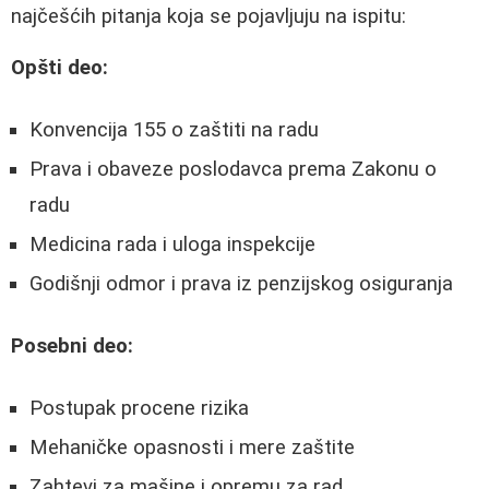
najčešćih pitanja koja se pojavljuju na ispitu:
Opšti deo:
Konvencija 155 o zaštiti na radu
Prava i obaveze poslodavca prema Zakonu o
radu
Medicina rada i uloga inspekcije
Godišnji odmor i prava iz penzijskog osiguranja
Posebni deo:
Postupak procene rizika
Mehaničke opasnosti i mere zaštite
Zahtevi za mašine i opremu za rad