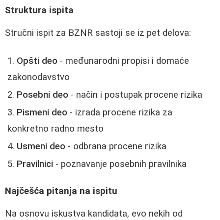
Struktura ispita
Stručni ispit za BZNR sastoji se iz pet delova:
Opšti deo
- međunarodni propisi i domaće
zakonodavstvo
Posebni deo
- način i postupak procene rizika
Pismeni deo
- izrada procene rizika za
konkretno radno mesto
Usmeni deo
- odbrana procene rizika
Pravilnici
- poznavanje posebnih pravilnika
Najčešća pitanja na ispitu
Na osnovu iskustva kandidata, evo nekih od