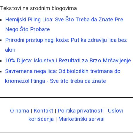
Tekstovi na srodnim blogovima
Hemijski Piling Lica: Sve Što Treba da Znate Pre
Nego Što Probate
Prirodni pristup negi kože: Put ka zdravlju lica bez
akni
10% Dijeta: Iskustva i Rezultati za Brzo Mršavljenje
Savremena nega lica: Od bioloških tretmana do
kriomezoliftinga - Sve što treba da znate
O nama
|
Kontakt
|
Politika privatnosti
|
Uslovi
korišćenja
|
Marketinški servisi