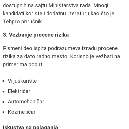
dostupnih na sajtu Ministarstva rada. Mnogi
kandidati koriste i dodatnu literaturu kao što je
Tehpro priručnik.
3. Vezbanje procene rizika
Pismeni deo ispita podrazumeva izradu procene
rizika za dato radno mesto. Korisno je vežbati na
primerima poput:
Viljuškarište
Električar
Automehaničar
Kozmetičar
Iskustva sa polaganja