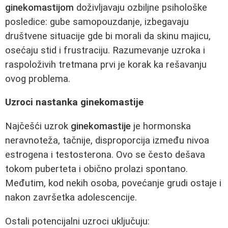
ginekomastijom
doživljavaju ozbiljne psihološke
posledice: gube samopouzdanje, izbegavaju
društvene situacije gde bi morali da skinu majicu,
osećaju stid i frustraciju. Razumevanje uzroka i
raspoloživih tretmana prvi je korak ka rešavanju
ovog problema.
Uzroci nastanka ginekomastije
Najčešći uzrok
ginekomastije
je hormonska
neravnoteža, tačnije, disproporcija između nivoa
estrogena i testosterona. Ovo se često dešava
tokom puberteta i obično prolazi spontano.
Međutim, kod nekih osoba, povećanje grudi ostaje i
nakon završetka adolescencije.
Ostali potencijalni uzroci uključuju: