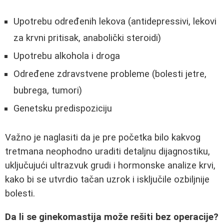
Upotrebu određenih lekova (antidepressivi, lekovi
za krvni pritisak, anabolički steroidi)
Upotrebu alkohola i droga
Određene zdravstvene probleme (bolesti jetre,
bubrega, tumori)
Genetsku predispoziciju
Važno je naglasiti da je pre početka bilo kakvog
tretmana neophodno uraditi detaljnu dijagnostiku,
uključujući ultrazvuk grudi i hormonske analize krvi,
kako bi se utvrdio tačan uzrok i isključile ozbiljnije
bolesti.
Da li se ginekomastija može rešiti bez operacije?