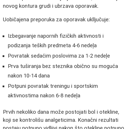
novog kontura grudi i ubrzava oporavak.
Uobičajena preporuka za oporavak uklljučuje:
Izbegavanje napornih fizičkih aktivnosti i
podizanja teških predmeta 4-6 nedeļa
Povratak sedaćim poslovima za 1-2 nedeļe
Prva tuširanja bez steznika obično su moguća
nakon 10-14 dana
Potpuni povratak treningu i sportskim
aktivnostima nakon 6-8 nedeļa
Prvih nekoliko dana može postojati bol i otekline,
koji se kontrolišu analgeticima. Konačni rezultati
postaju potpuno vidljivi nakon što otekline potpuno