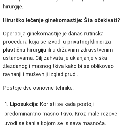
hirurgije.
Hirurško lečenje ginekomastije: Šta očekivati?
Operacija
ginekomastije
je danas rutinska
procedura koja se izvodi u
privatnoj klinici za
plastičnu hirurgiju
ili u državnim zdravstvenim
ustanovama. Cilj zahvata je uklanjanje viška
žlezdanog i masnog tkiva kako bi se oblikovao
ravnanji i muževniji izgled grudi.
Postoje dve osnovne tehnike:
Liposukcija:
Koristi se kada postoji
predominantno masno tkivo. Kroz male rezove
uvodi se kanila kojom se isisava masnoća.