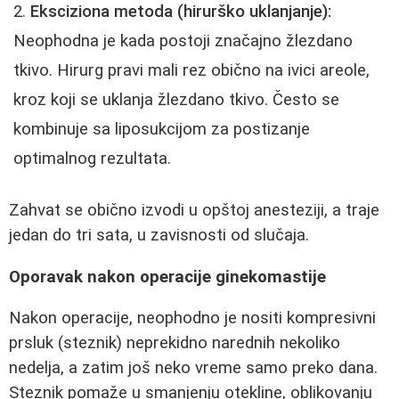
Eksciziona metoda (hirurško uklanjanje):
Neophodna je kada postoji značajno žlezdano
tkivo. Hirurg pravi mali rez obično na ivici areole,
kroz koji se uklanja žlezdano tkivo. Često se
kombinuje sa liposukcijom za postizanje
optimalnog rezultata.
Zahvat se obično izvodi u opštoj anesteziji, a traje
jedan do tri sata, u zavisnosti od slučaja.
Oporavak nakon operacije ginekomastije
Nakon operacije, neophodno je nositi kompresivni
prsluk (steznik) neprekidno narednih nekoliko
nedelja, a zatim još neko vreme samo preko dana.
Steznik pomaže u smanjenju otekline, oblikovanju