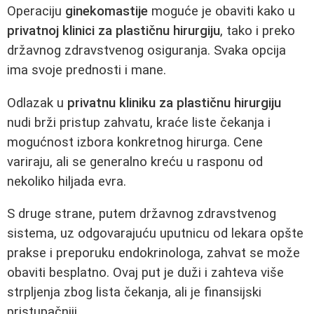
Operaciju
ginekomastije
moguće je obaviti kako u
privatnoj klinici za plastičnu hirurgiju
, tako i preko
državnog zdravstvenog osiguranja. Svaka opcija
ima svoje prednosti i mane.
Odlazak u
privatnu kliniku za plastičnu hirurgiju
nudi brži pristup zahvatu, kraće liste čekanja i
mogućnost izbora konkretnog hirurga. Cene
variraju, ali se generalno kreću u rasponu od
nekoliko hiljada evra.
S druge strane, putem državnog zdravstvenog
sistema, uz odgovarajuću uputnicu od lekara opšte
prakse i preporuku endokrinologa, zahvat se može
obaviti besplatno. Ovaj put je duži i zahteva više
strpljenja zbog lista čekanja, ali je finansijski
pristupačniji.