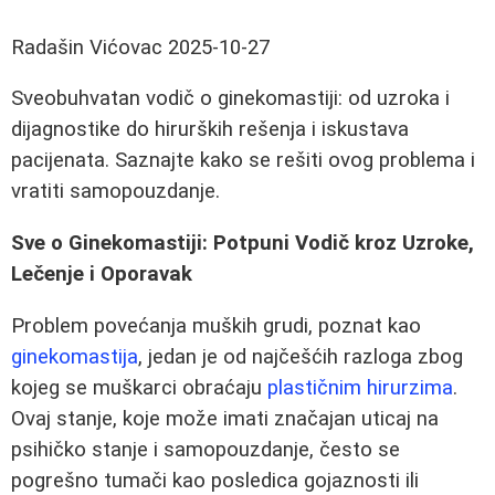
Radašin Vićovac
2025-10-27
Sveobuhvatan vodič o ginekomastiji: od uzroka i
dijagnostike do hirurških rešenja i iskustava
pacijenata. Saznajte kako se rešiti ovog problema i
vratiti samopouzdanje.
Sve o Ginekomastiji: Potpuni Vodič kroz Uzroke,
Lečenje i Oporavak
Problem povećanja muških grudi, poznat kao
ginekomastija
, jedan je od najčešćih razloga zbog
kojeg se muškarci obraćaju
plastičnim hirurzima
.
Ovaj stanje, koje može imati značajan uticaj na
psihičko stanje i samopouzdanje, često se
pogrešno tumači kao posledica gojaznosti ili