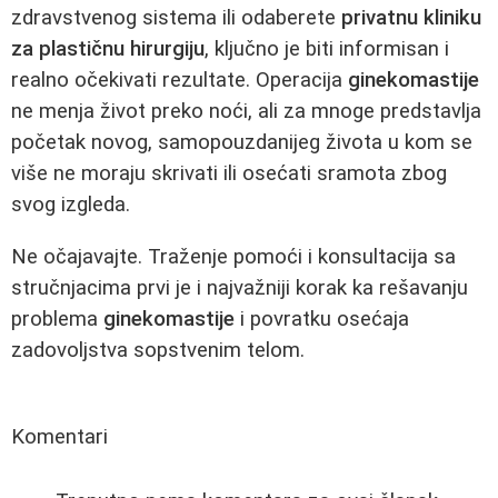
zdravstvenog sistema ili odaberete
privatnu kliniku
za plastičnu hirurgiju
, ključno je biti informisan i
realno očekivati rezultate. Operacija
ginekomastije
ne menja život preko noći, ali za mnoge predstavlja
početak novog, samopouzdanijeg života u kom se
više ne moraju skrivati ili osećati sramota zbog
svog izgleda.
Ne očajavajte. Traženje pomoći i konsultacija sa
stručnjacima prvi je i najvažniji korak ka rešavanju
problema
ginekomastije
i povratku osećaja
zadovoljstva sopstvenim telom.
Komentari