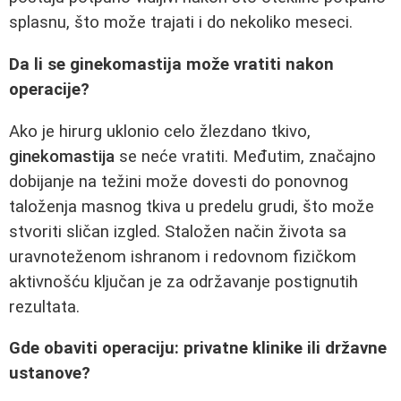
splasnu, što može trajati i do nekoliko meseci.
Da li se ginekomastija može vratiti nakon
operacije?
Ako je hirurg uklonio celo žlezdano tkivo,
ginekomastija
se neće vratiti. Međutim, značajno
dobijanje na težini može dovesti do ponovnog
taloženja masnog tkiva u predelu grudi, što može
stvoriti sličan izgled. Staložen način života sa
uravnoteženom ishranom i redovnom fizičkom
aktivnošću ključan je za održavanje postignutih
rezultata.
Gde obaviti operaciju: privatne klinike ili državne
ustanove?