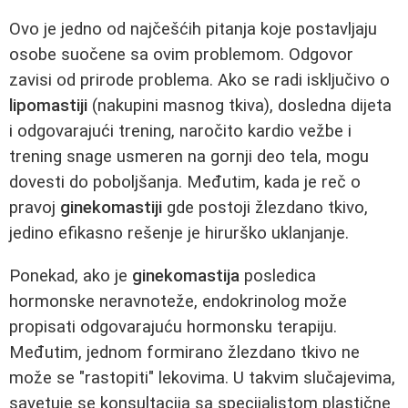
Ovo je jedno od najčešćih pitanja koje postavljaju
osobe suočene sa ovim problemom. Odgovor
zavisi od prirode problema. Ako se radi isključivo o
lipomastiji
(nakupini masnog tkiva), dosledna dijeta
i odgovarajući trening, naročito kardio vežbe i
trening snage usmeren na gornji deo tela, mogu
dovesti do poboljšanja. Međutim, kada je reč o
pravoj
ginekomastiji
gde postoji žlezdano tkivo,
jedino efikasno rešenje je hirurško uklanjanje.
Ponekad, ako je
ginekomastija
posledica
hormonske neravnoteže, endokrinolog može
propisati odgovarajuću hormonsku terapiju.
Međutim, jednom formirano žlezdano tkivo ne
može se "rastopiti" lekovima. U takvim slučajevima,
savetuje se konsultacija sa specijalistom plastične