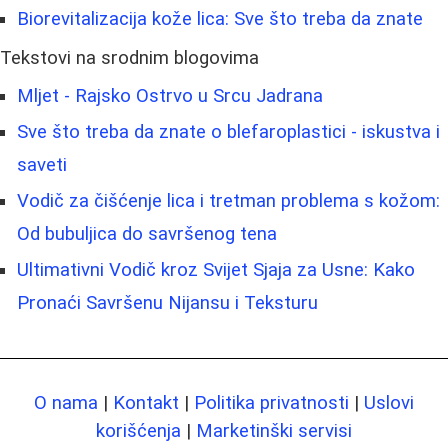
Biorevitalizacija kože lica: Sve što treba da znate
Tekstovi na srodnim blogovima
Mljet - Rajsko Ostrvo u Srcu Jadrana
Sve što treba da znate o blefaroplastici - iskustva i
saveti
Vodič za čišćenje lica i tretman problema s kožom:
Od bubuljica do savršenog tena
Ultimativni Vodič kroz Svijet Sjaja za Usne: Kako
Pronaći Savršenu Nijansu i Teksturu
O nama
|
Kontakt
|
Politika privatnosti
|
Uslovi
korišćenja
|
Marketinški servisi