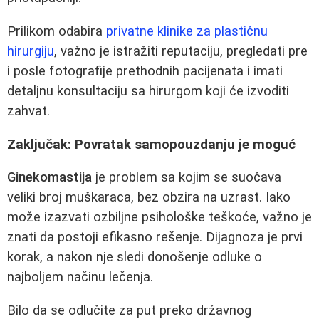
Prilikom odabira
privatne klinike za plastičnu
hirurgiju
, važno je istražiti reputaciju, pregledati pre
i posle fotografije prethodnih pacijenata i imati
detaljnu konsultaciju sa hirurgom koji će izvoditi
zahvat.
Zaključak: Povratak samopouzdanju je moguć
Ginekomastija
je problem sa kojim se suočava
veliki broj muškaraca, bez obzira na uzrast. Iako
može izazvati ozbiljne psihološke teškoće, važno je
znati da postoji efikasno rešenje. Dijagnoza je prvi
korak, a nakon nje sledi donošenje odluke o
najboljem načinu lečenja.
Bilo da se odlučite za put preko državnog