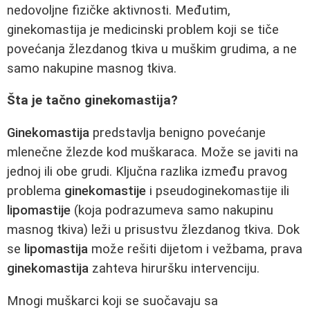
nedovoljne fizičke aktivnosti. Međutim,
ginekomastija je medicinski problem koji se tiče
povećanja žlezdanog tkiva u muškim grudima, a ne
samo nakupine masnog tkiva.
Šta je tačno ginekomastija?
Ginekomastija
predstavlja benigno povećanje
mlenečne žlezde kod muškaraca. Može se javiti na
jednoj ili obe grudi. Ključna razlika između pravog
problema
ginekomastije
i pseudoginekomastije ili
lipomastije
(koja podrazumeva samo nakupinu
masnog tkiva) leži u prisustvu žlezdanog tkiva. Dok
se
lipomastija
može rešiti dijetom i vežbama, prava
ginekomastija
zahteva hiruršku intervenciju.
Mnogi muškarci koji se suočavaju sa