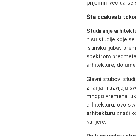
prijemni
, već da se
Šta očekivati toko
Studiranje arhitekt
nisu studije koje s
istinsku ljubav pre
spektrom predmeta - 
arhitekture, do um
Glavni stubovi studi
znanja i razvijaju s
mnogo vremena, ukli
arhitekturu, ovo st
arhitekturu
znači ko
karijere.
Da li se isplati st