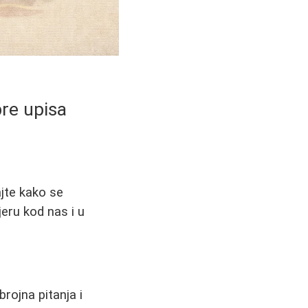
pre upisa
ajte kako se
jeru kod nas i u
brojna pitanja i