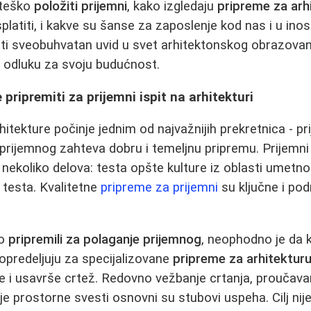
 teško
položiti prijemni
, kako izgledaju
pripreme za arh
splatiti, i kakve su šanse za zaposlenje kod nas i u ino
ti sveobuhvatan uvid u svet arhitektonskog obrazovanja
ju odluku za svoju budućnost.
 pripremiti za prijemni ispit na arhitekturi
hitekture počinje jednim od najvažnijih prekretnica - p
rijemnog zahteva dobru i temeljnu pripremu. Prijemni 
 nekoliko delova: testa opšte kulture iz oblasti umetnos
 testa. Kvalitetne
pripreme za prijemni
su ključne i po
no
pripremili za polaganje prijemnog
, neophodno je da 
opredeljuju za specijalizovane
pripreme za arhitektur
e i usavrše crtež. Redovno vežbanje crtanja, proučavan
nje prostorne svesti osnovni su stubovi uspeha. Cilj n