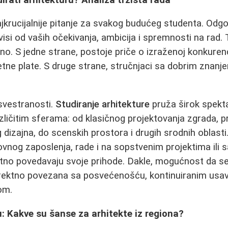
jkrucijalnije pitanje za svakog budućeg studenta. Odgo
isi od vaših očekivanja, ambicija i spremnosti na rad. 
čno. S jedne strane, postoje priče o izraženoj konkuren
etne plate. S druge strane, stručnjaci sa dobrim znanj
 svestranosti.
Studiranje arhitekture
pruža širok spekta
zličitim sferama: od klasičnog projektovanja zgrada, 
g dizajna, do scenskih prostora i drugih srodnih oblast
dovnog zaposlenja, rade i na sopstvenim projektima ili 
atno povedavaju svoje prihode. Dakle, mogućnost da s
 direktno povezana sa posvećenošću, kontinuiranim usa
om.
: Kakve su šanse za arhitekte iz regiona?