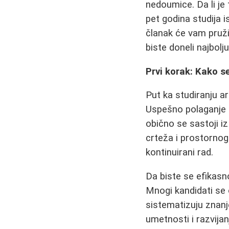
nedoumice. Da li je
pet godina studija i
članak će vam pruži
biste doneli najbol
Prvi korak: Kako se
Put ka studiranju ar
Uspešno polaganje p
obično se sastoji iz
crteža i prostornog
kontinuirani rad.
Da biste se efikas
Mnogi kandidati se 
sistematizuju znanj
umetnosti i razvija