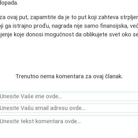
dopada.
za ovaj put, zapamtite da je to put koji zahteva strplje
oji ga istrajno prođu, nagrada nije samo finansijska, ve
jenje koje donosi mogućnost da oblikujete svet oko s
Trenutno nema komentara za ovaj članak.