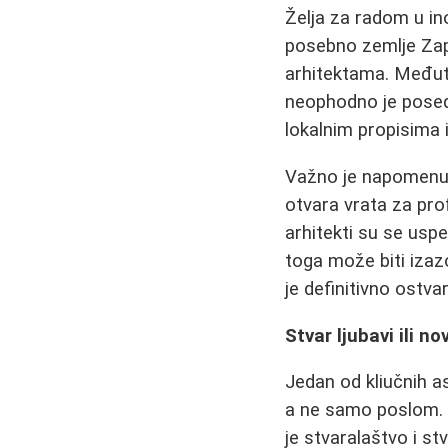
Želja za radom u in
posebno zemlje Zapa
arhitektama. Međutim
neophodno je posedo
lokalnim propisima 
Važno je napomenut
otvara vrata za pro
arhitekti su se usp
toga može biti izaz
je definitivno ostvar
Stvar ljubavi ili no
Jedan od kliučnih a
a ne samo poslom. On
je stvaralaštvo i s