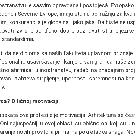
ostranstvu je sasvim opravdana i postojecá. Evropsko 
dne i Severne Evrope, imaju stalnu potražnju za kval
, konkurencija je globalna i jako jaka. Da biste se usp
vati izvrsno portfolio, dobro poznavati strane jezike i
i standardima.
i da se diploma sa naših fakulteta uglavnom priznaje 
fesionalno usavršavanje i karijeru van granica naše ze
ešno afirmisali u inostranstvu, radeći na značajnim pro
ovan i zahteva strpljenje, upornost i spremnost na kont
iv.
vca? O ličnoj motivaciji
spekata ove profesije je motivacija. Arhitektura se če
i najuspešniji u ovoj oblasti su obično oni koji su u nj
tvaranje novih prostora primarna pokretačka snaga. No