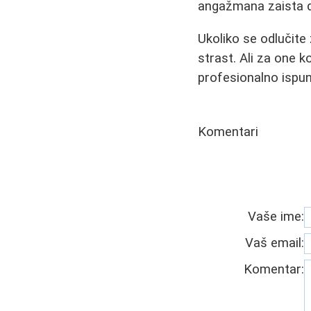
angažmana zaista 
Ukoliko se odlučite 
strast. Ali za one k
profesionalno ispun
Komentari
Vaše ime:
Vaš email:
Komentar: