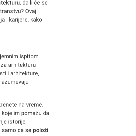
itekturu
, da li će se
stranstvu? Ovaj
 i karijere, kako
rijemnim ispitom.
za arhitekturu
ti i arhitekture,
drazumevaju
krenete na vreme.
u
koje im pomažu da
je istorije
ije samo da se
položi