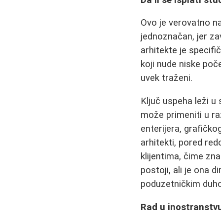
Ovo je verovatno na
jednoznačan, jer zav
arhitekte je specifi
koji nude niske poč
uvek traženi.
Ključ uspeha leži u
može primeniti u ra
enterijera, grafičko
arhitekti, pored re
klijentima, čime zn
postoji, ali je ona
poduzetničkim duh
Rad u inostranstvu