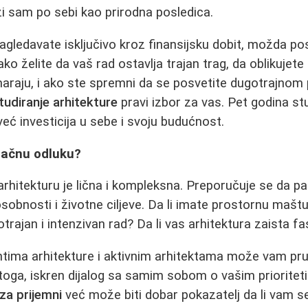
azi sam po sebi kao prirodna posledica.
agledavate isključivo kroz finansijsku dobit, možda pos
 ako želite da vaš rad ostavlja trajan trag, da oblikujet
odmaraju, i ako ste spremni da se posvetite dugotrajnom
tudiranje arhitekture
pravi izbor za vas. Pet godina stu
već investicija u sebe i svoju budućnost.
načnu odluku?
 arhitekturu je lična i kompleksna. Preporučuje se da pa
sobnosti i životne ciljeve. Da li imate prostornu maštu 
rajan i intenzivan rad? Da li vas arhitektura zaista fa
tima arhitekture i aktivnim arhitektama može vam pru
 toga, iskren dijalog sa samim sobom o vašim prioritet
za prijemni
već može biti dobar pokazatelj da li vam se