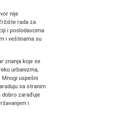
vor nije
Tržište rada za
ciji i poslodavcima
em i veštinama su
r znanja koje se
preko urbanizma,
i. Mnogi uspešni
saraduju sa stranim
e dobro zarađuje
vršavanjem i