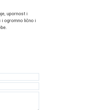
nje, upornost i
ć i ogromno lično i
ebe.