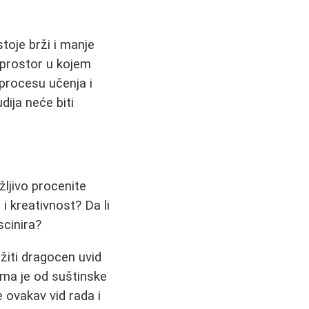
toje brži i manje
e prostor u kojem
 procesu učenja i
dija neće biti
žljivo procenite
i kreativnost? Da li
scinira?
žiti dragocen uvid
ima je od suštinske
 ovakav vid rada i