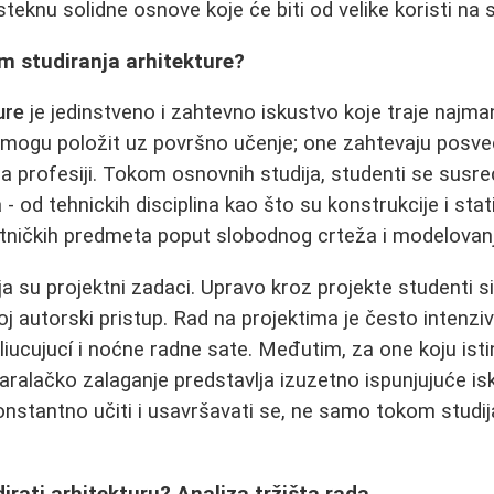
 steknu solidne osnove koje će biti od velike koristi na
m studiranja arhitekture?
ure
je jedinstveno i zahtevno iskustvo koje traje najma
e mogu položit uz površno učenje; one zahtevaju posveć
ma profesiji. Tokom osnovnih studija, studenti se susr
od tehnickih disciplina kao što su konstrukcije i stati
etničkih predmeta poput slobodnog crteža i modelovanj
ja su projektni zadaci. Upravo kroz projekte studenti s
voj autorski pristup. Rad na projektima je često intenzi
ucujucí i noćne radne sate. Međutim, za one koju isti
varalačko zalaganje predstavlja izuzetno ispunjujuće i
nstantno učiti i usavršavati se, ne samo tokom studij
udirati arhitekturu? Analiza tržišta rada