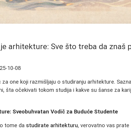
je arhitekture: Sve što treba da znaš 
25-10-08
za one koji razmišljaju o studiranju arhitekture. Sazn
ni, šta očekivati tokom studija i kakve su šanse za kari
kture: Sveobuhvatan Vodič za Buduće Studente
e o tome da
studirate arhitekturu
, verovatno vas prate 