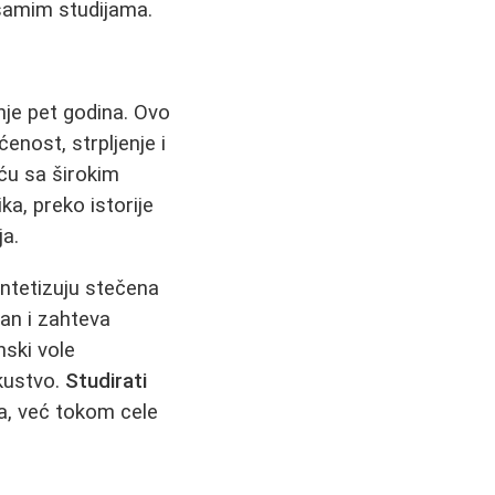
 samim studijama.
nje pet godina. Ovo
enost, strpljenje i
eću sa širokim
ka, preko istorije
a.
intetizuju stečena
van i zahteva
nski vole
skustvo.
Studirati
a, već tokom cele