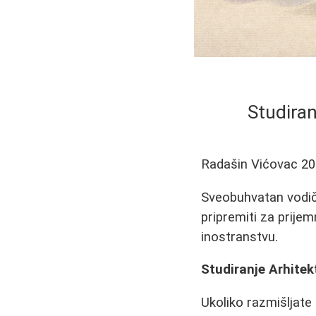
Studiran
Radašin Vićovac
20
Sveobuhvatan vodič 
pripremiti za prijem
inostranstvu.
Studiranje Arhite
Ukoliko razmišljat