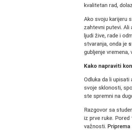
kvalitetan rad, dol
Ako svoju karijeru s
zahtevni putevi. Ali
ljudi žive, rade i 
stvaranja, onda je
s
gubljenje vremena, 
Kako napraviti ko
Odluka da li upisati
svoje sklonosti, spo
ste spremni na dugot
Razgovor sa studen
iz prve ruke. Pored
važnosti.
Priprema 