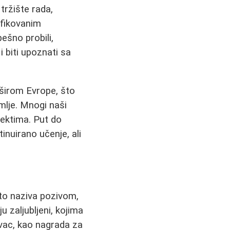
tržište rada,
ifikovanim
ešno probili,
 biti upoznati sa
širom Evrope, što
mlje. Mnogi naši
jektima. Put do
inuirano učenje, ali
sto naziva pozivom,
u zaljubljeni, kojima
vac, kao nagrada za