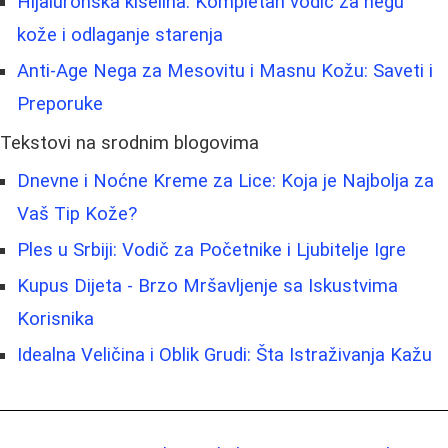
Hijaluronska kiselina: Kompletan vodič za negu
kože i odlaganje starenja
Anti-Age Nega za Mesovitu i Masnu Kožu: Saveti i
Preporuke
Tekstovi na srodnim blogovima
Dnevne i Noćne Kreme za Lice: Koja je Najbolja za
Vaš Tip Kože?
Ples u Srbiji: Vodič za Početnike i Ljubitelje Igre
Kupus Dijeta - Brzo Mršavljenje sa Iskustvima
Korisnika
Idealna Veličina i Oblik Grudi: Šta Istraživanja Kažu