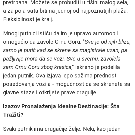
pretrpana. Možete se probuditi u tišini malog sela,
a za pola sata biti na jednoj od najpoznatijih plaža.
Fleksibilnost je kralj.
Mnogi putnici ističu da im je upravo automobil
omogućio da zavole Crnu Goru. "
Sve je od njih blizu,
samo je putić kad se skrene sa magistrale uzan, pa
pažljivije mora da se vozi. Sve u svemu, zavolela
sam Crnu Goru zbog krasica
," iskreno je podelila
jedan putnik. Ova izjava lepo sažima prednost
posedovanja vozila - mogućnost da se skrenete sa
glavne staze i otkrijete prave dragulje.
Izazov Pronalaženja Idealne Destinacije: Šta
Tražiti?
Svaki putnik ima drugačije želje. Neki, kao jedan