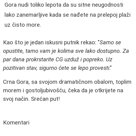
Gora nudi toliko lepota da su sitne neugodnosti
lako zanemarljive kada se nađete na prelepoj plaži
uz čisto more.
Kao što je jedan iskusni putnik rekao: "
Samo se
opustite, tamo vam je kolima sve lako dostupno. Za
par dana prokrstarite CG uzduž i popreko. Uz
pozitivan stav, sigurno ćete se lepo provesti
."
Crna Gora, sa svojom dramatičnom obalom, toplim
morem i gostoljubivošću, čeka da je otkrijete na
svoj način. Srećan put!
Komentari