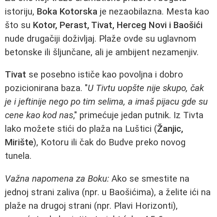
istoriju,
Boka Kotorska
je nezaobilazna. Mesta kao
što su
Kotor, Perast, Tivat, Herceg Novi i Baošići
nude drugačiji doživljaj. Plaže ovde su uglavnom
betonske ili šljunčane, ali je ambijent nezamenjiv.
Tivat
se posebno ističe kao povoljna i dobro
pozicionirana baza. "
U Tivtu uopšte nije skupo, čak
je i jeftinije nego po tim selima, a imaš pijacu gde su
cene kao kod nas
," primećuje jedan putnik. Iz Tivta
lako možete stići do plaža na Luštici (
Žanjic,
Mirište
), Kotoru ili čak do Budve preko novog
tunela.
Važna napomena za Boku:
Ako se smestite na
jednoj strani zaliva (npr. u Baošićima), a želite ići na
plaže na drugoj strani (npr. Plavi Horizonti),