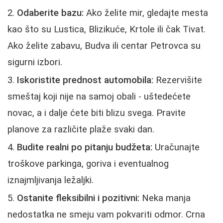
Odaberite bazu:
Ako želite mir, gledajte mesta
kao što su Lustica, Blizikuće, Krtole ili čak Tivat.
Ako želite zabavu, Budva ili centar Petrovca su
sigurni izbori.
Iskoristite prednost automobila:
Rezervišite
smeštaj koji nije na samoj obali - uštedećete
novac, a i dalje ćete biti blizu svega. Pravite
planove za različite plaže svaki dan.
Budite realni po pitanju budžeta:
Uračunajte
troškove parkinga, goriva i eventualnog
iznajmljivanja ležaljki.
Ostanite fleksibilni i pozitivni:
Neka manja
nedostatka ne smeju vam pokvariti odmor. Crna