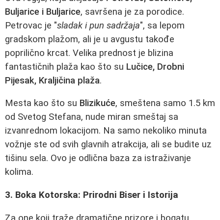
Buljarice i Buljarice
, savršena je za porodice.
Petrovac je "
sladak i pun sadržaja
", sa lepom
gradskom plažom, ali je u avgustu takođe
poprilično krcat. Velika prednost je blizina
fantastičnih plaža kao što su
Lučice, Drobni
Pijesak, Kraljičina plaža
.
Mesta kao što su
Blizikuće
, smeštena samo 1.5 km
od Svetog Stefana, nude miran smeštaj sa
izvanrednom lokacijom. Na samo nekoliko minuta
vožnje ste od svih glavnih atrakcija, ali se budite uz
tišinu sela. Ovo je odlična baza za istraživanje
kolima.
3. Boka Kotorska: Prirodni Biser i Istorija
Za one koji traže dramatične prizore i bogatu