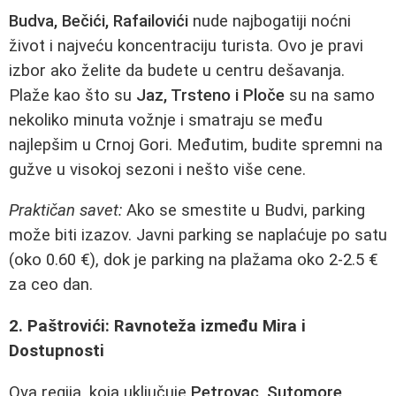
Budva, Bečići, Rafailovići
nude najbogatiji noćni
život i najveću koncentraciju turista. Ovo je pravi
izbor ako želite da budete u centru dešavanja.
Plaže kao što su
Jaz, Trsteno i Ploče
su na samo
nekoliko minuta vožnje i smatraju se među
najlepšim u Crnoj Gori. Međutim, budite spremni na
gužve u visokoj sezoni i nešto više cene.
Praktičan savet:
Ako se smestite u Budvi, parking
može biti izazov. Javni parking se naplaćuje po satu
(oko 0.60 €), dok je parking na plažama oko 2-2.5 €
za ceo dan.
2. Paštrovići: Ravnoteža između Mira i
Dostupnosti
Ova regija, koja uključuje
Petrovac, Sutomore,