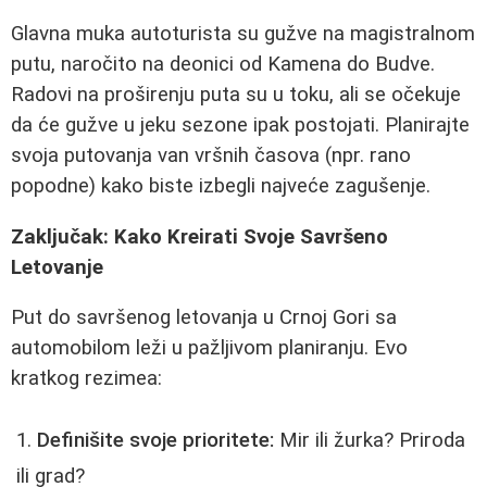
Glavna muka autoturista su gužve na magistralnom
putu, naročito na deonici od Kamena do Budve.
Radovi na proširenju puta su u toku, ali se očekuje
da će gužve u jeku sezone ipak postojati. Planirajte
svoja putovanja van vršnih časova (npr. rano
popodne) kako biste izbegli najveće zagušenje.
Zaključak: Kako Kreirati Svoje Savršeno
Letovanje
Put do savršenog letovanja u Crnoj Gori sa
automobilom leži u pažljivom planiranju. Evo
kratkog rezimea:
Definišite svoje prioritete:
Mir ili žurka? Priroda
ili grad?