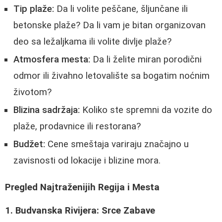
Tip plaže:
Da li volite peščane, šljunčane ili
betonske plaže? Da li vam je bitan organizovan
deo sa ležaljkama ili volite divlje plaže?
Atmosfera mesta:
Da li želite miran porodični
odmor ili živahno letovalište sa bogatim noćnim
životom?
Blizina sadržaja:
Koliko ste spremni da vozite do
plaže, prodavnice ili restorana?
Budžet:
Cene smeštaja variraju značajno u
zavisnosti od lokacije i blizine mora.
Pregled Najtraženijih Regija i Mesta
1. Budvanska Rivijera: Srce Zabave