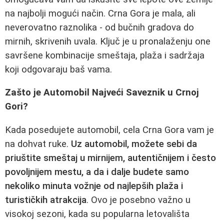
na najbolji mogući način. Crna Gora je mala, ali
neverovatno raznolika - od bučnih gradova do
mirnih, skrivenih uvala. Ključ je u pronalaženju one
savršene kombinacije smeštaja, plaža i sadržaja
koji odgovaraju baš vama.
Zašto je Automobil Najveći Saveznik u Crnoj
Gori?
Kada posedujete automobil, cela Crna Gora vam je
na dohvat ruke.
Uz automobil, možete sebi da
priuštite smeštaj u mirnijem, autentičnijem i često
povoljnijem mestu, a da i dalje budete samo
nekoliko minuta vožnje od najlepših plaža i
turističkih atrakcija
. Ovo je posebno važno u
visokoj sezoni, kada su popularna letovališta