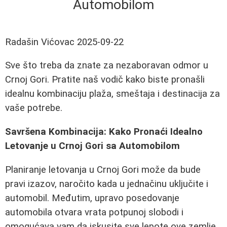
Automobilom
Radašin Vićovac
2025-09-22
Sve što treba da znate za nezaboravan odmor u
Crnoj Gori. Pratite naš vodič kako biste pronašli
idealnu kombinaciju plaža, smeštaja i destinacija za
vaše potrebe.
Savršena Kombinacija: Kako Pronaći Idealno
Letovanje u Crnoj Gori sa Automobilom
Planiranje letovanja u Crnoj Gori može da bude
pravi izazov, naročito kada u jednačinu uključite i
automobil. Međutim, upravo posedovanje
automobila otvara vrata potpunoj slobodi i
omogućava vam da iskusite sve lepote ove zemlje