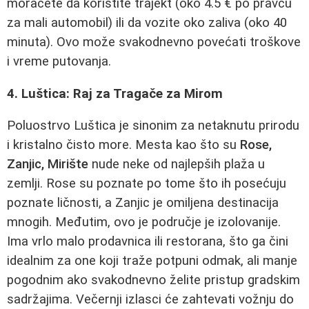
moraćete da koristite trajekt (oko 4.5 € po pravcu
za mali automobil) ili da vozite oko zaliva (oko 40
minuta). Ovo može svakodnevno povećati troškove
i vreme putovanja.
4. Luštica: Raj za Tragače za Mirom
Poluostrvo Luštica je sinonim za netaknutu prirodu
i kristalno čisto more. Mesta kao što su
Rose,
Zanjic, Mirište
nude neke od najlepših plaža u
zemlji. Rose su poznate po tome što ih posećuju
poznate ličnosti, a Zanjic je omiljena destinacija
mnogih. Međutim, ovo je područje je izolovanije.
Ima vrlo malo prodavnica ili restorana, što ga čini
idealnim za one koji traže potpuni odmak, ali manje
pogodnim ako svakodnevno želite pristup gradskim
sadržajima. Večernji izlasci će zahtevati vožnju do