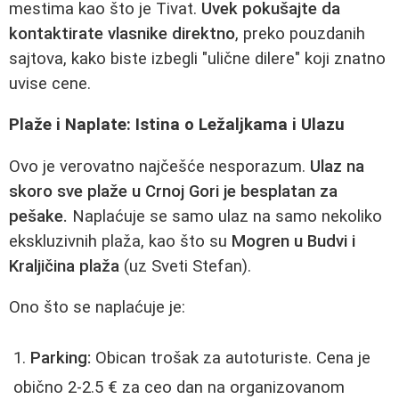
mestima kao što je Tivat.
Uvek pokušajte da
kontaktirate vlasnike direktno
, preko pouzdanih
sajtova, kako biste izbegli "ulične dilere" koji znatno
uvise cene.
Plaže i Naplate: Istina o Ležaljkama i Ulazu
Ovo je verovatno najčešće nesporazum.
Ulaz na
skoro sve plaže u Crnoj Gori je besplatan za
pešake.
Naplaćuje se samo ulaz na samo nekoliko
ekskluzivnih plaža, kao što su
Mogren u Budvi i
Kraljičina plaža
(uz Sveti Stefan).
Ono što se naplaćuje je:
Parking:
Obican trošak za autoturiste. Cena je
obično 2-2.5 € za ceo dan na organizovanom