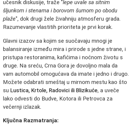
učesnik diskusije, traže "
lepe uvale sa sitnim
šljunkom i stenama i borovom šumom po obodu
plaže
", dok drugi žele živahniju atmosferu grada.
Razumevanje vlastitih prioriteta je prvi korak.
Glavni izazov sa kojim se suočavaju mnogi je
balansiranje između mira i prirode s jedne strane, i
pristupa restoranima, kafićima i noćnom životu s
druge. Na sreću, Crna Gora je dovoljno mala da
vam automobil omogućava da imate i jedno i drugo.
Možete odabrati smeštaj u mirnom mestu kao što
su
Lustica, Krtole, Radovici ili Blizikuće
, a uveče
lako odvesti do Budve, Kotora ili Petrovca za
večernji izlazak.
Ključna Razmatranja: