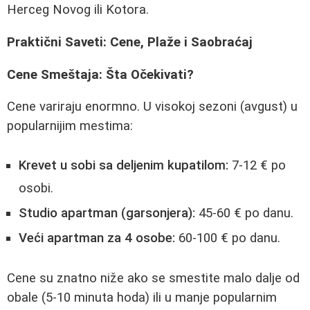
Herceg Novog ili Kotora.
Praktični Saveti: Cene, Plaže i Saobraćaj
Cene Smeštaja: Šta Očekivati?
Cene variraju enormno. U visokoj sezoni (avgust) u
popularnijim mestima:
Krevet u sobi sa deljenim kupatilom:
7-12 € po
osobi.
Studio apartman (garsonjera):
45-60 € po danu.
Veći apartman za 4 osobe:
60-100 € po danu.
Cene su znatno niže ako se smestite malo dalje od
obale (5-10 minuta hoda) ili u manje popularnim