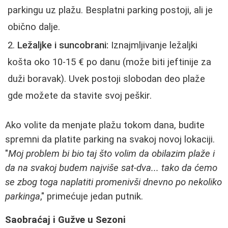
parkingu uz plažu. Besplatni parking postoji, ali je
obično dalje.
Ležaljke i suncobrani:
Iznajmljivanje ležaljki
košta oko 10-15 € po danu (može biti jeftinije za
duži boravak). Uvek postoji slobodan deo plaže
gde možete da stavite svoj peškir.
Ako volite da menjate plažu tokom dana, budite
spremni da platite parking na svakoj novoj lokaciji.
"
Moj problem bi bio taj što volim da obilazim plaže i
da na svakoj budem najviše sat-dva... tako da ćemo
se zbog toga naplatiti promenivši dnevno po nekoliko
parkinga
," primećuje jedan putnik.
Saobraćaj i Gužve u Sezoni