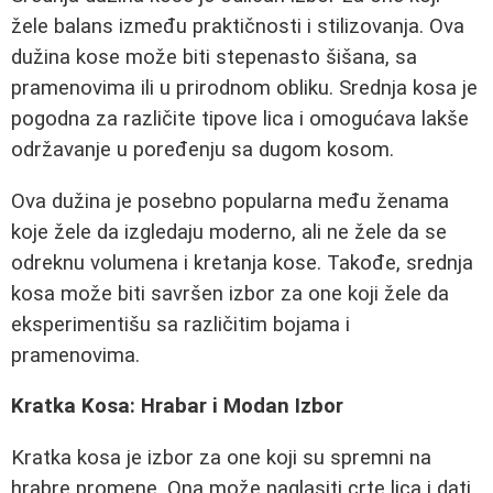
žele balans između praktičnosti i stilizovanja. Ova
dužina kose može biti stepenasto šišana, sa
pramenovima ili u prirodnom obliku. Srednja kosa je
pogodna za različite tipove lica i omogućava lakše
održavanje u poređenju sa dugom kosom.
Ova dužina je posebno popularna među ženama
koje žele da izgledaju moderno, ali ne žele da se
odreknu volumena i kretanja kose. Takođe, srednja
kosa može biti savršen izbor za one koji žele da
eksperimentišu sa različitim bojama i
pramenovima.
Kratka Kosa: Hrabar i Modan Izbor
Kratka kosa je izbor za one koji su spremni na
hrabre promene. Ona može naglasiti crte lica i dati