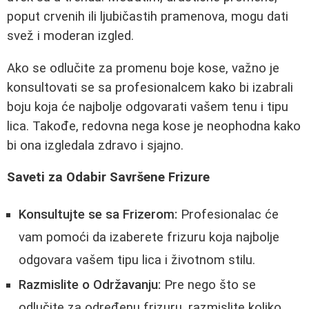
poput crvenih ili ljubičastih pramenova, mogu dati
svež i moderan izgled.
Ako se odlučite za promenu boje kose, važno je
konsultovati se sa profesionalcem kako bi izabrali
boju koja će najbolje odgovarati vašem tenu i tipu
lica. Takođe, redovna nega kose je neophodna kako
bi ona izgledala zdravo i sjajno.
Saveti za Odabir Savršene Frizure
Konsultujte se sa Frizerom:
Profesionalac će
vam pomoći da izaberete frizuru koja najbolje
odgovara vašem tipu lica i životnom stilu.
Razmislite o Održavanju:
Pre nego što se
odlučite za određenu frizuru, razmislite koliko