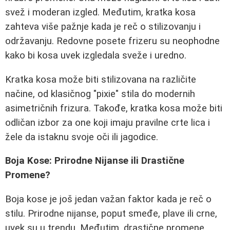
svež i moderan izgled. Međutim, kratka kosa
zahteva više pažnje kada je reč o stilizovanju i
održavanju. Redovne posete frizeru su neophodne
kako bi kosa uvek izgledala sveže i uredno.
Kratka kosa može biti stilizovana na različite
načine, od klasičnog "pixie" stila do modernih
asimetričnih frizura. Takođe, kratka kosa može biti
odličan izbor za one koji imaju pravilne crte lica i
žele da istaknu svoje oči ili jagodice.
Boja Kose: Prirodne Nijanse ili Drastične
Promene?
Boja kose je još jedan važan faktor kada je reč o
stilu. Prirodne nijanse, poput smeđe, plave ili crne,
uvek su u trendu. Međutim, drastične promene,