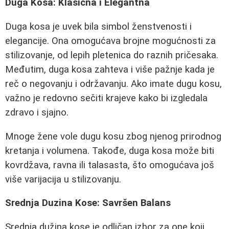
Duga Kosa: Klasična i Elegantna
Duga kosa je uvek bila simbol ženstvenosti i
elegancije. Ona omogućava brojne mogućnosti za
stilizovanje, od lepih pletenica do raznih pričesaka.
Međutim, duga kosa zahteva i više pažnje kada je
reč o negovanju i održavanju. Ako imate dugu kosu,
važno je redovno sečiti krajeve kako bi izgledala
zdravo i sjajno.
Mnoge žene vole dugu kosu zbog njenog prirodnog
kretanja i volumena. Takođe, duga kosa može biti
kovrdžava, ravna ili talasasta, što omogućava još
više varijacija u stilizovanju.
Srednja Duzina Kose: Savršen Balans
Srednja dužina kose je odličan izbor za one koji