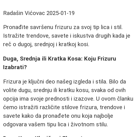
Radašin Vićovac
2025-01-19
Pronađite savršenu frizuru za svoj tip lica i stil.
Istražite trendove, savete i iskustva drugih kada je
reč o dugoj, srednjoj i kratkoj kosi.
Duga, Srednja ili Kratka Kosa: Koju Frizuru
Izabrati?
Frizura je ključni deo našeg izgleda i stila. Bilo da
volite dugu, srednju ili kratku kosu, svaka od ovih
opcija ima svoje prednosti i izazove. U ovom članku
ćemo istražiti različite stilove frizura, trendove i
savete kako da pronađete onu koja najbolje
odgovara vašem tipu lica i životnom stilu.