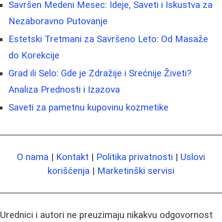
Savršen Medeni Mesec: Ideje, Saveti i Iskustva za
Nezaboravno Putovanje
Estetski Tretmani za Savršeno Leto: Od Masaže
do Korekcije
Grad ili Selo: Gde je Zdražije i Srećnije Živeti?
Analiza Prednosti i Izazova
Saveti za pametnu kupovinu kozmetike
O nama
|
Kontakt
|
Politika privatnosti
|
Uslovi
korišćenja
|
Marketinški servisi
Urednici i autori ne preuzimaju nikakvu odgovornost