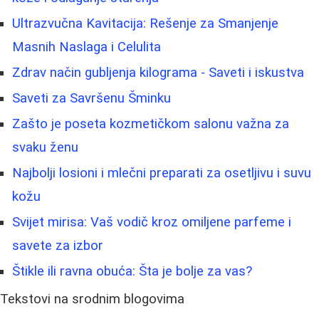
Ultrazvučna Kavitacija: Rešenje za Smanjenje
Masnih Naslaga i Celulita
Zdrav način gubljenja kilograma - Saveti i iskustva
Saveti za Savršenu Šminku
Zašto je poseta kozmetičkom salonu važna za
svaku ženu
Najbolji losioni i mlečni preparati za osetljivu i suvu
kožu
Svijet mirisa: Vaš vodič kroz omiljene parfeme i
savete za izbor
Štikle ili ravna obuća: Šta je bolje za vas?
Tekstovi na srodnim blogovima