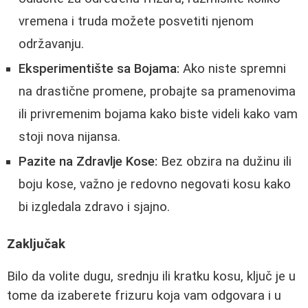
vremena i truda možete posvetiti njenom
održavanju.
Eksperimentište sa Bojama:
Ako niste spremni
na drastične promene, probajte sa pramenovima
ili privremenim bojama kako biste videli kako vam
stoji nova nijansa.
Pazite na Zdravlje Kose:
Bez obzira na dužinu ili
boju kose, važno je redovno negovati kosu kako
bi izgledala zdravo i sjajno.
Zaključak
Bilo da volite dugu, srednju ili kratku kosu, ključ je u
tome da izaberete frizuru koja vam odgovara i u