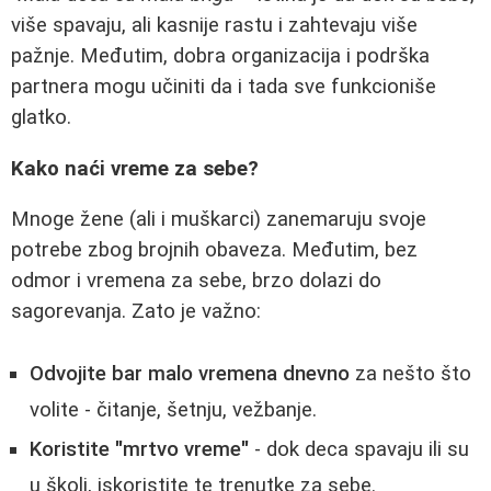
više spavaju, ali kasnije rastu i zahtevaju više
pažnje. Međutim, dobra organizacija i podrška
partnera mogu učiniti da i tada sve funkcioniše
glatko.
Kako naći vreme za sebe?
Mnoge žene (ali i muškarci) zanemaruju svoje
potrebe zbog brojnih obaveza. Međutim, bez
odmor i vremena za sebe, brzo dolazi do
sagorevanja. Zato je važno:
Odvojite bar malo vremena dnevno
za nešto što
volite - čitanje, šetnju, vežbanje.
Koristite "mrtvo vreme"
- dok deca spavaju ili su
u školi, iskoristite te trenutke za sebe.