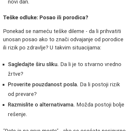
novi dan.
Teške odluke: Posao ili porodica?
Ponekad se nameću teške dileme - da li prihvatiti
unosan posao ako to znači odvajanje od porodice
ili rizik po zdravlje? U takvim situacijama:
Sagledajte širu sliku.
Da li je to stvarno vredno
žrtve?
Proverite pouzdanost posla.
Da li postoji rizik
od prevare?
Razmislite o alternativama.
Možda postoji bolje
rešenje.