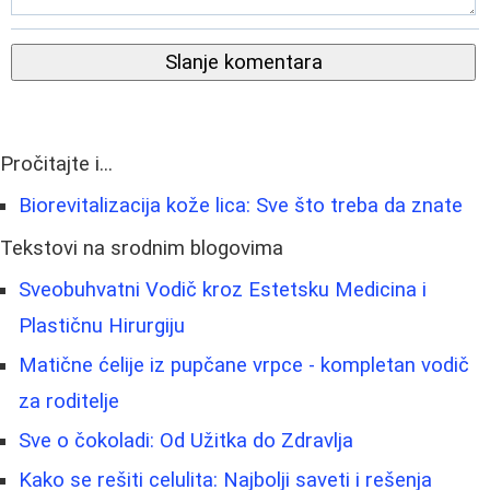
Slanje komentara
Pročitajte i...
Biorevitalizacija kože lica: Sve što treba da znate
Tekstovi na srodnim blogovima
Sveobuhvatni Vodič kroz Estetsku Medicina i
Plastičnu Hirurgiju
Matične ćelije iz pupčane vrpce - kompletan vodič
za roditelje
Sve o čokoladi: Od Užitka do Zdravlja
Kako se rešiti celulita: Najbolji saveti i rešenja