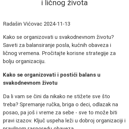
i ličnog života
Radašin Vićovac
2024-11-13
Kako se organizovati u svakodnevnom životu?
Saveti za balansiranje posla, kućnih obaveza i
ličnog vremena. Pročitajte korisne strategije za
bolju organizaciju.
Kako se organizovati i postići balans u
svakodnevnom životu
Da li vam se čini da nikako ne stižete sve što
treba? Spremanje ručka, briga o deci, odlazak na
posao, pa još i vreme za sebe - sve to može biti
pravi izazov. Ključ uspeha leži u dobroj organizaciji i
pravilnom rasporedu obaveza.