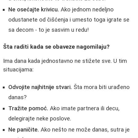
Ne osećajte krivicu.
Ako jednom nedeljno
odustanete od čišćenja i umesto toga igrate se
sa decom - to je sasvim u redu!
Šta raditi kada se obaveze nagomilaju?
Ima dana kada jednostavno ne stižete sve. U tim
situacijama:
Odvojite najhitnije stvari.
Šta mora biti urađeno
danas?
Tražite pomoć.
Ako imate partnera ili decu,
delegirajte neke poslove.
Ne paničite.
Ako nešto ne može danas, sutra je