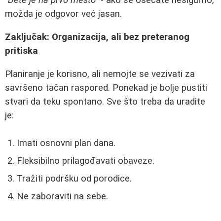
"Dete je na prvo mesto"
- ako se osećate nesigurno,
možda je odgovor već jasan.
Zaključak: Organizacija, ali bez preteranog
pritiska
Planiranje je korisno, ali nemojte se vezivati za
savršeno tačan raspored. Ponekad je bolje pustiti
stvari da teku spontano. Sve što treba da uradite
je:
Imati osnovni plan dana.
Fleksibilno prilagođavati obaveze.
Tražiti podršku od porodice.
Ne zaboraviti na sebe.