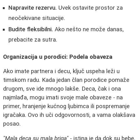
Napravite rezervu.
Uvek ostavite prostor za
neočekivane situacije.
Budite fleksibilni.
Ako nešto ne može danas,
prebacite za sutra.
Organizacija u porodici: Podela obaveza
Ako imate partnera i decu, ključ uspeha leži u
timskom radu. Kada jedan član porodice pomaže
drugom, sve ide mnogo lakše. Deca, čak i ona
najmlađa, mogu imati svoje male obaveze - na
primer, hranjenje kućnog ljubimca ili pospremanje
igračaka. Ovo ih uči odgovornosti, a vama olakšava
posao.
"Mala deca su mala briga"
- istina je da dok su bebe,