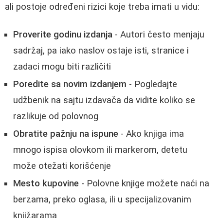
ali postoje određeni rizici koje treba imati u vidu:
Proverite godinu izdanja
- Autori često menjaju
sadržaj, pa iako naslov ostaje isti, stranice i
zadaci mogu biti različiti
Poredite sa novim izdanjem
- Pogledajte
udžbenik na sajtu izdavača da vidite koliko se
razlikuje od polovnog
Obratite pažnju na ispune
- Ako knjiga ima
mnogo ispisa olovkom ili markerom, detetu
može otežati korišćenje
Mesto kupovine
- Polovne knjige možete naći na
berzama, preko oglasa, ili u specijalizovanim
knjižarama