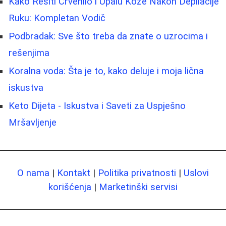
Kako Rešiti Crvenilo i Upalu Kože Nakon Depilacije
Ruku: Kompletan Vodič
Podbradak: Sve što treba da znate o uzrocima i
rešenjima
Koralna voda: Šta je to, kako deluje i moja lična
iskustva
Keto Dijeta - Iskustva i Saveti za Uspješno
Mršavljenje
O nama
|
Kontakt
|
Politika privatnosti
|
Uslovi
korišćenja
|
Marketinški servisi