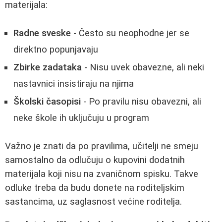
materijala:
Radne sveske
- Često su neophodne jer se
direktno popunjavaju
Zbirke zadataka
- Nisu uvek obavezne, ali neki
nastavnici insistiraju na njima
Školski časopisi
- Po pravilu nisu obavezni, ali
neke škole ih uključuju u program
Važno je znati da po pravilima, učitelji ne smeju
samostalno da odlučuju o kupovini dodatnih
materijala koji nisu na zvaničnom spisku. Takve
odluke treba da budu donete na roditeljskim
sastancima, uz saglasnost većine roditelja.