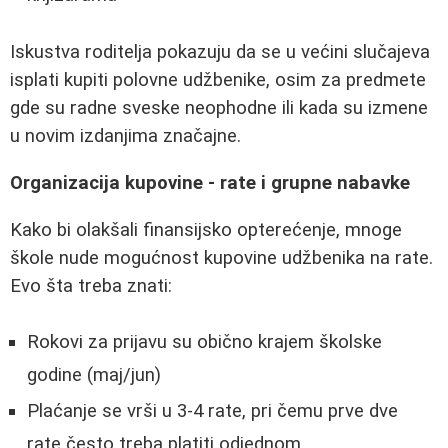
Iskustva roditelja pokazuju da se u većini slučajeva
isplati kupiti polovne udžbenike, osim za predmete
gde su radne sveske neophodne ili kada su izmene
u novim izdanjima značajne.
Organizacija kupovine - rate i grupne nabavke
Kako bi olakšali finansijsko opterećenje, mnoge
škole nude mogućnost kupovine udžbenika na rate.
Evo šta treba znati:
Rokovi za prijavu su obično krajem školske
godine (maj/jun)
Plaćanje se vrši u 3-4 rate, pri čemu prve dve
rate često treba platiti odjednom