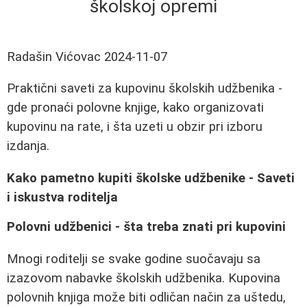
školskoj opremi
Radašin Vićovac
2024-11-07
Praktični saveti za kupovinu školskih udžbenika -
gde pronaći polovne knjige, kako organizovati
kupovinu na rate, i šta uzeti u obzir pri izboru
izdanja.
Kako pametno kupiti školske udžbenike - Saveti
i iskustva roditelja
Polovni udžbenici - šta treba znati pri kupovini
Mnogi roditelji se svake godine suočavaju sa
izazovom nabavke školskih udžbenika. Kupovina
polovnih knjiga može biti odličan način za uštedu,