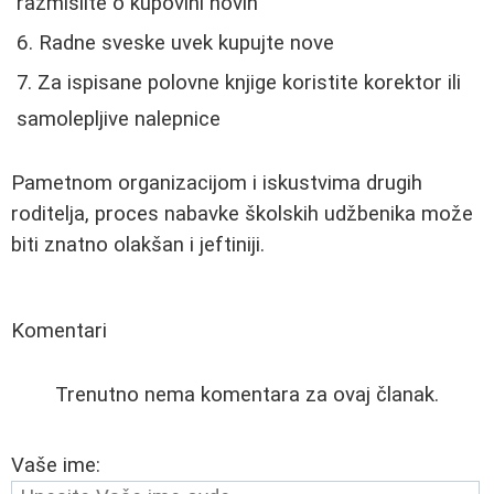
razmislite o kupovini novih
Radne sveske uvek kupujte nove
Za ispisane polovne knjige koristite korektor ili
samolepljive nalepnice
Pametnom organizacijom i iskustvima drugih
roditelja, proces nabavke školskih udžbenika može
biti znatno olakšan i jeftiniji.
Komentari
Trenutno nema komentara za ovaj članak.
Vaše ime: