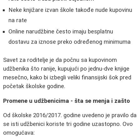
Neke knjižare izvan škole takođe nude kupovinu
na rate
Online narudžbine često imaju besplatnu
dostavu za iznose preko određenog minimuma
Savet za roditelje je da počnu sa kupovinom
udžbenika što ranije, kupujući po jednu-dve knjige
mesečno, kako bi izbegli veliki finansijski šok pred
početak školske godine.
Promene u udžbenicima - šta se menja i zašto
Od školske 2016/2017. godine uvedeno je pravilo da
se isti udžbenici koriste tri godine uzastopno. Ovo
omogućava: