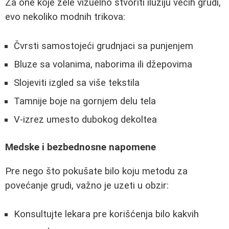
Za one koje žele vizuelno stvoriti iluziju većih grudi,
evo nekoliko modnih trikova:
Čvrsti samostojeći grudnjaci sa punjenjem
Bluze sa volanima, naborima ili džepovima
Slojeviti izgled sa više tekstila
Tamnije boje na gornjem delu tela
V-izrez umesto dubokog dekoltea
Medske i bezbednosne napomene
Pre nego što pokušate bilo koju metodu za
povećanje grudi, važno je uzeti u obzir:
Konsultujte lekara pre korišćenja bilo kakvih