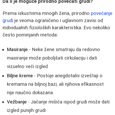
Da li je moguće prirodno povećati grudi?
Prema iskustvima mnogih žena, prirodno
povećanje
grudi
je veoma ograničeno i uglavnom zavisi od
individualnih fizioloških karakteristika. Evo nekoliko
često pominjanih metoda:
Masiranje
- Neke žene smatraju da redovno
masiranje može poboljšati cirkulaciju i dati
vizuelno veći izgled
Biljne kreme
- Postoje anegdotalni izveštaji o
kremama na biljnoj bazi, ali njihova efikasnost
nije naučno dokazana
Vežbanje
- Jačanje mišića ispod grudi može dati
izgled punijih grudi