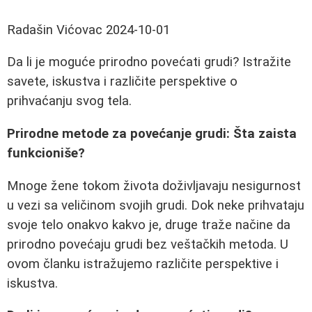
Radašin Vićovac
2024-10-01
Da li je moguće prirodno povećati grudi? Istražite
savete, iskustva i različite perspektive o
prihvaćanju svog tela.
Prirodne metode za povećanje grudi: Šta zaista
funkcioniše?
Mnoge žene tokom života doživljavaju nesigurnost
u vezi sa veličinom svojih grudi. Dok neke prihvataju
svoje telo onakvo kakvo je, druge traže načine da
prirodno povećaju grudi bez veštačkih metoda. U
ovom članku istražujemo različite perspektive i
iskustva.