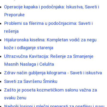
Operacije kapaka i podočnjaka: Iskustva, Saveti i
Preporuke
Problemi sa filerima u podočnjacima: Saveti i
rešenja
Hijaluronska kiselina: Kompletan vodič za negu
kože i odlaganje starenja
Ultrazvučna Kavitacija: Rešenje za Smanjenje
Masnih Naslaga i Celulita
Zdrav način gubljenja kilograma - Saveti i iskustva
Saveti za Savršenu Šminku
Zašto je poseta kozmetičkom salonu važna za
svaku ženu
Najbolji losioni i mlečni preparati za osetljivu i suvu