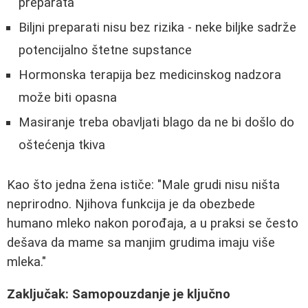
preparata
Biljni preparati nisu bez rizika - neke biljke sadrže
potencijalno štetne supstance
Hormonska terapija bez medicinskog nadzora
može biti opasna
Masiranje treba obavljati blago da ne bi došlo do
oštećenja tkiva
Kao što jedna žena ističe: "Male grudi nisu ništa
neprirodno. Njihova funkcija je da obezbede
humano mleko nakon porođaja, a u praksi se često
dešava da mame sa manjim grudima imaju više
mleka."
Zaključak: Samopouzdanje je ključno