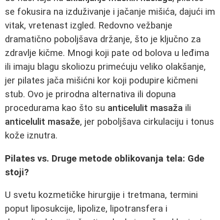
se fokusira na izduživanje i jačanje mišića, dajući im
vitak, vretenast izgled. Redovno vežbanje
dramatično poboljšava držanje, što je ključno za
zdravlje kičme. Mnogi koji pate od bolova u leđima
ili imaju blagu skoliozu primećuju veliko olakšanje,
jer pilates jača mišićni kor koji podupire kičmeni
stub. Ovo je prirodna alternativa ili dopuna
procedurama kao što su
anticelulit masaža
ili
anticelulit masaže
, jer poboljšava cirkulaciju i tonus
kože iznutra.
Pilates vs. Druge metode oblikovanja tela: Gde
stoji?
U svetu kozmetičke hirurgije i tretmana, termini
poput liposukcije, lipolize, lipotransfera i