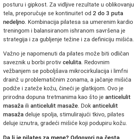
posturu i gipkost. Za vidljive rezultate u oblikovanju
tela, preporučuje se kontinuitet od
2 do 3 puta
nedeljno
. Kombinacija pilatesa sa umerenim kardio
treningom i balansiranom ishranom savršena je
strategija i za gubljenje težine i za definiciju mišića.
Važno je napomenuti da pilates može biti odličan
saveznik u borbi protiv
celulita
. Redovnim
vežbanjem se poboljšava mikrocirkulacija i limfni
drainž u problematičnim zonama, a jačanje mišića
podiže i zateže kožu, čineći je glatkijom. Ovo je
prirodna dopuna tretmanima kao što je
anticelulit
masaža
ili
anticelulit masaže
. Dok
anticelulit
masaža
deluje spolja, stimulirajući tkivo, pilates
deluje iznutra, gradeći mišiće koji podupiru kožu.
Da li je pilates za mene? Odgovori na česta