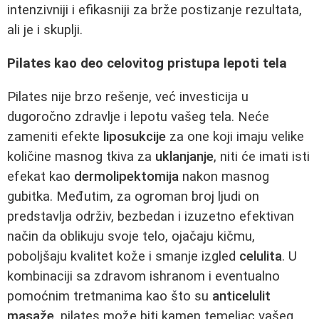
intenzivniji i efikasniji za brže postizanje rezultata,
ali je i skuplji.
Pilates kao deo celovitog pristupa lepoti tela
Pilates nije brzo rešenje, već investicija u
dugoročno zdravlje i lepotu vašeg tela. Neće
zameniti efekte
liposukcije
za one koji imaju velike
količine masnog tkiva za
uklanjanje
, niti će imati isti
efekat kao
dermolipektomija
nakon masnog
gubitka. Međutim, za ogroman broj ljudi on
predstavlja održiv, bezbedan i izuzetno efektivan
način da oblikuju svoje telo, ojačaju kičmu,
poboljšaju kvalitet kože i smanje izgled
celulita
. U
kombinaciji sa zdravom ishranom i eventualno
pomoćnim tretmanima kao što su
anticelulit
masaže
, pilates može biti kamen temeljac vašeg