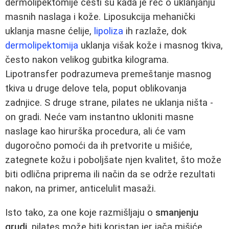
dermolipektomije česti su kada je reč o uklanjanju
masnih naslaga i kože. Liposukcija mehanički
uklanja masne ćelije,
lipoliza
ih razlaže, dok
dermolipektomija
uklanja višak kože i masnog tkiva,
često nakon velikog gubitka kilograma.
Lipotransfer podrazumeva premeštanje masnog
tkiva u druge delove tela, poput oblikovanja
zadnjice. S druge strane, pilates ne uklanja ništa -
on gradi. Neće vam instantno ukloniti masne
naslage kao hirurška procedura, ali će vam
dugoročno pomoći da ih pretvorite u mišiće,
zategnete kožu i poboljšate njen kvalitet, što može
biti odlična priprema ili način da se održe rezultati
nakon, na primer, anticelulit masaži.
Isto tako, za one koje razmišljaju o
smanjenju
grudi
, pilates može biti koristan jer jača mišiće