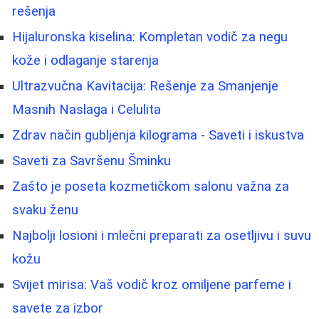
rešenja
Hijaluronska kiselina: Kompletan vodič za negu
kože i odlaganje starenja
Ultrazvučna Kavitacija: Rešenje za Smanjenje
Masnih Naslaga i Celulita
Zdrav način gubljenja kilograma - Saveti i iskustva
Saveti za Savršenu Šminku
Zašto je poseta kozmetičkom salonu važna za
svaku ženu
Najbolji losioni i mlečni preparati za osetljivu i suvu
kožu
Svijet mirisa: Vaš vodič kroz omiljene parfeme i
savete za izbor