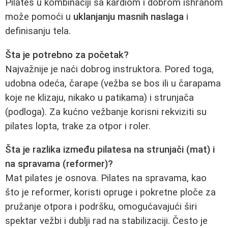
Pilates u kombinaciji sa kardiom i dobrom ishranom
može pomoći u
uklanjanju masnih naslaga
i
definisanju tela.
Šta je potrebno za početak?
Najvažnije je naći dobrog instruktora. Pored toga,
udobna odeća, čarape (vežba se bos ili u čarapama
koje ne klizaju, nikako u patikama) i strunjača
(podloga). Za kućno vežbanje korisni rekviziti su
pilates lopta, trake za otpor i roler.
Šta je razlika između pilatesa na strunjači (mat) i
na spravama (reformer)?
Mat pilates je osnova. Pilates na spravama, kao
što je reformer, koristi opruge i pokretne ploče za
pružanje otpora i podršku, omogućavajući širi
spektar vežbi i dublji rad na stabilizaciji. Često je