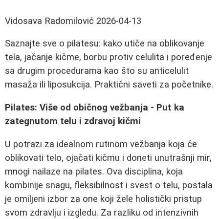
Vidosava Radomilović
2026-04-13
Saznajte sve o pilatesu: kako utiče na oblikovanje
tela, jačanje kičme, borbu protiv celulita i poređenje
sa drugim procedurama kao što su anticelulit
masaža ili liposukcija. Praktični saveti za početnike.
Pilates: Više od običnog vežbanja - Put ka
zategnutom telu i zdravoj kičmi
U potrazi za idealnom rutinom vežbanja koja će
oblikovati telo, ojačati kičmu i doneti unutrašnji mir,
mnogi nailaze na pilates. Ova disciplina, koja
kombinije snagu, fleksibilnost i svest o telu, postala
je omiljeni izbor za one koji žele holistički pristup
svom zdravlju i izgledu. Za razliku od intenzivnih