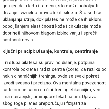
gornjeg dela leđa i ramena, što može poboljšati
držanje i vizuelno uravnotežiti siluetu. Što se tiče
uklanjanja strija
, dok pilates ne može da ih
ukloni
,
poboljšanjem elastičnosti kože i cirkulacije može
doprineti njihovom blagom izbledivanju i sprečiti
nastanak novih.
Ključni principi: Disanje, kontrola, centriranje
Tri stuba pilatesa su pravilno disanje, potpuna
kontrola pokreta i rad iz centra (core). Za razliku od
nekih dinamičnijih treninga, ovde se svaki pokret
izvodi svesno i precizno. Ova mentalna povezanost
sa telom ne samo da čini trening efikasnijim, već
ima i terapijski, umirujući efekat na um. Upravo
zbog toga pilates preporučuju i fizijatri za