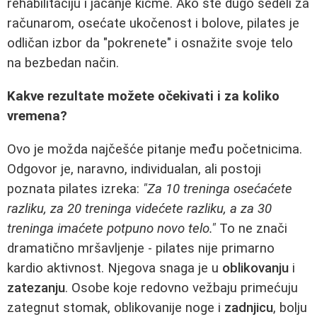
rehabilitaciju i jačanje kičme. Ako ste dugo sedeli za
računarom, osećate ukočenost i bolove, pilates je
odličan izbor da "pokrenete" i osnažite svoje telo
na bezbedan način.
Kakve rezultate možete očekivati i za koliko
vremena?
Ovo je možda najčešće pitanje među početnicima.
Odgovor je, naravno, individualan, ali postoji
poznata pilates izreka:
"Za 10 treninga osećaćete
razliku, za 20 treninga videćete razliku, a za 30
treninga imaćete potpuno novo telo."
To ne znači
dramatično mršavljenje - pilates nije primarno
kardio aktivnost. Njegova snaga je u
oblikovanju
i
zatezanju
. Osobe koje redovno vežbaju primećuju
zategnut stomak, oblikovanije noge i
zadnjicu
, bolju