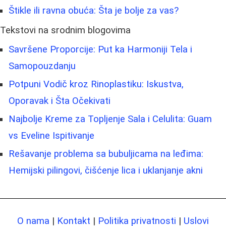
Štikle ili ravna obuća: Šta je bolje za vas?
Tekstovi na srodnim blogovima
Savršene Proporcije: Put ka Harmoniji Tela i
Samopouzdanju
Potpuni Vodič kroz Rinoplastiku: Iskustva,
Oporavak i Šta Očekivati
Najbolje Kreme za Topljenje Sala i Celulita: Guam
vs Eveline Ispitivanje
Rešavanje problema sa bubuljicama na leđima:
Hemijski pilingovi, čišćenje lica i uklanjanje akni
O nama
|
Kontakt
|
Politika privatnosti
|
Uslovi