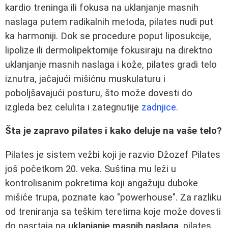
kardio treninga ili fokusa na uklanjanje masnih
naslaga putem radikalnih metoda, pilates nudi put
ka harmoniji. Dok se procedure poput liposukcije,
lipolize ili dermolipektomije fokusiraju na direktno
uklanjanje masnih naslaga i kože, pilates gradi telo
iznutra, jačajući mišićnu muskulaturu i
poboljšavajući posturu, što može dovesti do
izgleda bez celulita i zategnutije
zadnjice
.
Šta je zapravo pilates i kako deluje na vaše telo?
Pilates je sistem vežbi koji je razvio Džozef Pilates
još početkom 20. veka. Suština mu leži u
kontrolisanim pokretima koji angažuju duboke
mišiće trupa, poznate kao "powerhouse". Za razliku
od treniranja sa teškim teretima koje može dovesti
do nasrtaja na
uklanjanje masnih naslaga
, pilates