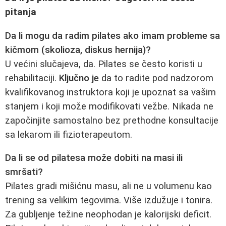
pitanja
Da li mogu da radim pilates ako imam probleme sa
kičmom (skolioza, diskus hernija)?
U većini slučajeva, da. Pilates se često koristi u
rehabilitaciji.
Ključno je
da to radite pod nadzorom
kvalifikovanog instruktora koji je upoznat sa vašim
stanjem i koji može modifikovati vežbe. Nikada ne
započinjite samostalno bez prethodne konsultacije
sa lekarom ili fizioterapeutom.
Da li se od pilatesa može dobiti na masi ili
smršati?
Pilates gradi mišićnu masu, ali ne u volumenu kao
trening sa velikim tegovima. Više izdužuje i tonira.
Za gubljenje težine neophodan je kalorijski deficit.