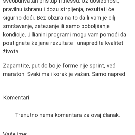
sveobuhvatan pristup fitnessu. Uz doslednost,
pravilnu ishranu i dozu strpljenja, rezultati će
sigurno doći. Bez obzira na to da li vam je cilj
smršavanje, zatezanje ili samo poboljšanje
kondicije, Jillianini programi mogu vam pomoći da
postignete željene rezultate i unapredite kvalitet
života.
Zapamtite, put do bolje forme nije sprint, već
maraton. Svaki mali korak je važan. Samo napred!
Komentari
Trenutno nema komentara za ovaj članak.
Vaše ime: