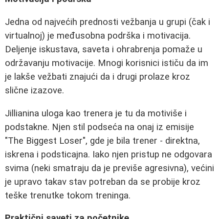
Jedna od najvećih prednosti vežbanja u grupi (čak i
virtualnoj) je međusobna podrška i motivacija.
Deljenje iskustava, saveta i ohrabrenja pomaže u
održavanju motivacije. Mnogi korisnici ističu da im
je lakše vežbati znajući da i drugi prolaze kroz
slične izazove.
Jillianina uloga kao trenera je tu da motiviše i
podstakne. Njen stil podseća na onaj iz emisije
"The Biggest Loser", gde je bila trener - direktna,
iskrena i podsticajna. Iako njen pristup ne odgovara
svima (neki smatraju da je previše agresivna), većini
je upravo takav stav potreban da se probije kroz
teške trenutke tokom treninga.
Praktični saveti za početnike