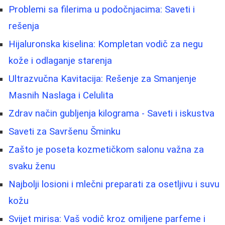
Problemi sa filerima u podočnjacima: Saveti i
rešenja
Hijaluronska kiselina: Kompletan vodič za negu
kože i odlaganje starenja
Ultrazvučna Kavitacija: Rešenje za Smanjenje
Masnih Naslaga i Celulita
Zdrav način gubljenja kilograma - Saveti i iskustva
Saveti za Savršenu Šminku
Zašto je poseta kozmetičkom salonu važna za
svaku ženu
Najbolji losioni i mlečni preparati za osetljivu i suvu
kožu
Svijet mirisa: Vaš vodič kroz omiljene parfeme i