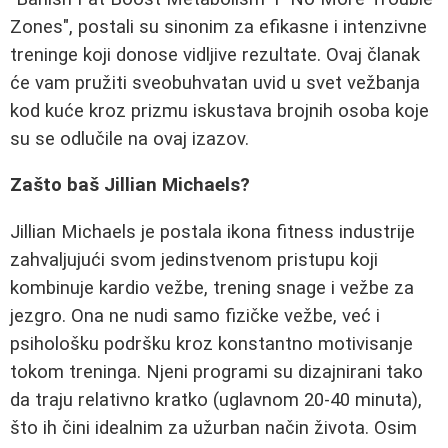
Zones", postali su sinonim za efikasne i intenzivne
treninge koji donose vidljive rezultate. Ovaj članak
će vam pružiti sveobuhvatan uvid u svet vežbanja
kod kuće kroz prizmu iskustava brojnih osoba koje
su se odlučile na ovaj izazov.
Zašto baš Jillian Michaels?
Jillian Michaels je postala ikona fitness industrije
zahvaljujući svom jedinstvenom pristupu koji
kombinuje kardio vežbe, trening snage i vežbe za
jezgro. Ona ne nudi samo fizičke vežbe, već i
psihološku podršku kroz konstantno motivisanje
tokom treninga. Njeni programi su dizajnirani tako
da traju relativno kratko (uglavnom 20-40 minuta),
što ih čini idealnim za užurban način života. Osim