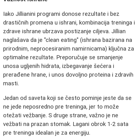
Iako Jillianini programi donose rezultate i bez
drastičnih promena u ishrani, kombinacija treninga i
zdrave ishrane ubrzava postizanje ciljeva. Jillian
naglašava da je "clean eating" (ishrana bazirana na
prirodnim, neprocesiranim namirnicama) ključna za
optimalne rezultate. Preporučuje se smanjenje
unosa ugljenih hidrata, izbegavanje šećera i
prerađene hrane, i unos dovoljno proteina i zdravih
masti.
Jedan od saveta koji se često pominje jeste da se
ne jede neposredno pre treninga, jer to može
otežati vežbanje. S druge strane, važno je ne
vežbati na prazan stomak. Lagani obrok 1-2 sata
pre treninga idealan je za energiju.