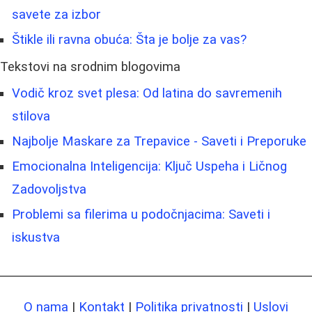
savete za izbor
Štikle ili ravna obuća: Šta je bolje za vas?
Tekstovi na srodnim blogovima
Vodič kroz svet plesa: Od latina do savremenih
stilova
Najbolje Maskare za Trepavice - Saveti i Preporuke
Emocionalna Inteligencija: Ključ Uspeha i Ličnog
Zadovoljstva
Problemi sa filerima u podočnjacima: Saveti i
iskustva
O nama
|
Kontakt
|
Politika privatnosti
|
Uslovi