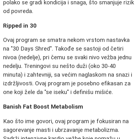
polako se gradi kondicija i snaga, što smanjuje rizik
od povreda.
Ripped in 30
Ovaj program se smatra nekom vrstom nastavka
na "30 Days Shred". Takođe se sastoji od četiri
nivoa (nedelje), pri čemu se svaki nivo vežba jednu
nedelju. Treningovi su nešto duži (oko 30-40
minuta) i zahtevniji, sa većim naglaskom na snazi i
izdržljivosti. Ovaj program je posebno efikasan za
one koji žele da "se iseku" i definišu mišiće.
Banish Fat Boost Metabolism
Kao što ime govori, ovaj program je fokusiran na
sagorevanje masti i ubrzavanje metabolizma.
Sadrži intenzivne kardio vežbe koje pomažu u