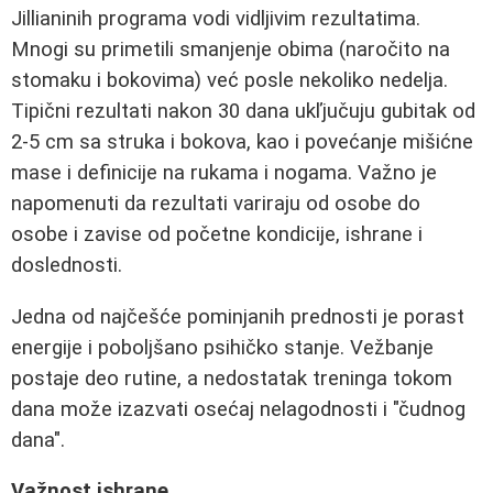
Jillianinih programa vodi vidljivim rezultatima.
Mnogi su primetili smanjenje obima (naročito na
stomaku i bokovima) već posle nekoliko nedelja.
Tipični rezultati nakon 30 dana ukľjučuju gubitak od
2-5 cm sa struka i bokova, kao i povećanje mišićne
mase i definicije na rukama i nogama. Važno je
napomenuti da rezultati variraju od osobe do
osobe i zavise od početne kondicije, ishrane i
doslednosti.
Jedna od najčešće pominjanih prednosti je porast
energije i poboljšano psihičko stanje. Vežbanje
postaje deo rutine, a nedostatak treninga tokom
dana može izazvati osećaj nelagodnosti i "čudnog
dana".
Važnost ishrane