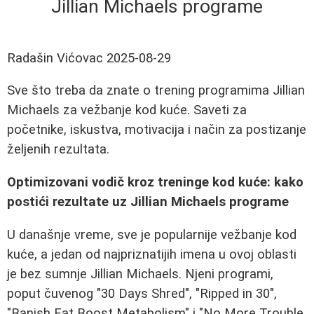
Jillian Michaels programe
Radašin Vićovac
2025-08-29
Sve što treba da znate o trening programima Jillian
Michaels za vežbanje kod kuće. Saveti za
početnike, iskustva, motivacija i način za postizanje
željenih rezultata.
Optimizovani vodič kroz treninge kod kuće: kako
postići rezultate uz Jillian Michaels programe
U današnje vreme, sve je popularnije vežbanje kod
kuće, a jedan od najpriznatijih imena u ovoj oblasti
je bez sumnje Jillian Michaels. Njeni programi,
poput čuvenog "30 Days Shred", "Ripped in 30",
"Banish Fat Boost Metabolism" i "No More Trouble