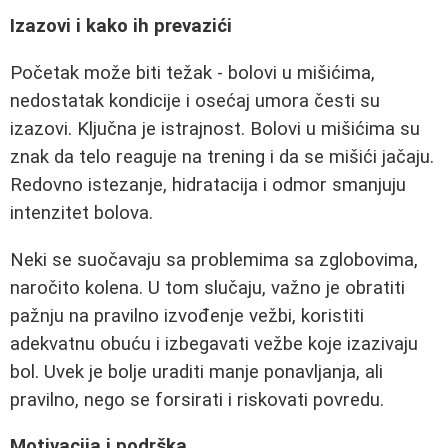
Izazovi i kako ih prevazići
Početak može biti težak - bolovi u mišićima,
nedostatak kondicije i osećaj umora česti su
izazovi. Ključna je istrajnost. Bolovi u mišićima su
znak da telo reaguje na trening i da se mišići jačaju.
Redovno istezanje, hidratacija i odmor smanjuju
intenzitet bolova.
Neki se suočavaju sa problemima sa zglobovima,
naročito kolena. U tom slučaju, važno je obratiti
pažnju na pravilno izvođenje vežbi, koristiti
adekvatnu obuću i izbegavati vežbe koje izazivaju
bol. Uvek je bolje uraditi manje ponavljanja, ali
pravilno, nego se forsirati i riskovati povredu.
Motivacija i podrška