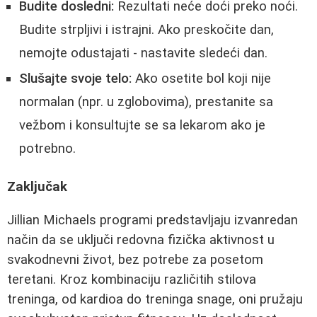
Budite dosledni:
Rezultati neće doći preko noći.
Budite strpljivi i istrajni. Ako preskočite dan,
nemojte odustajati - nastavite sledeći dan.
Slušajte svoje telo:
Ako osetite bol koji nije
normalan (npr. u zglobovima), prestanite sa
vežbom i konsultujte se sa lekarom ako je
potrebno.
Zaključak
Jillian Michaels programi predstavljaju izvanredan
način da se uključi redovna fizička aktivnost u
svakodnevni život, bez potrebe za posetom
teretani. Kroz kombinaciju različitih stilova
treninga, od kardioa do treninga snage, oni pružaju