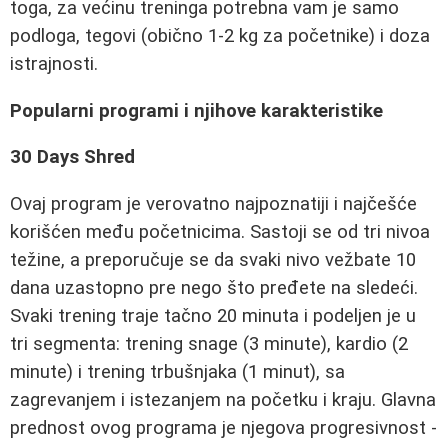
toga, za većinu treninga potrebna vam je samo
podloga, tegovi (obično 1-2 kg za početnike) i doza
istrajnosti.
Popularni programi i njihove karakteristike
30 Days Shred
Ovaj program je verovatno najpoznatiji i najčešće
korišćen među početnicima. Sastoji se od tri nivoa
težine, a preporučuje se da svaki nivo vežbate 10
dana uzastopno pre nego što pređete na sledeći.
Svaki trening traje tačno 20 minuta i podeljen je u
tri segmenta: trening snage (3 minute), kardio (2
minute) i trening trbušnjaka (1 minut), sa
zagrevanjem i istezanjem na početku i kraju. Glavna
prednost ovog programa je njegova progresivnost -