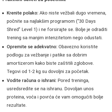
Krenite polako:
Ako niste vežbali dugo vremena,
počnite sa najlakšim programom ("30 Days
Shred" Level 1) i ne forsirajte se. Bolje je odraditi
trening sa manjim intenzitetom nego odustati.
Opremite se adekvatno:
Obavezno koristite
podlogu za vežbanje i patike sa dobrim
amortizerom kako biste zaštitili zglobove.
Tegovi od 1-2 kg su dovoljni za početak.
Vodite računa o ishrani:
Pored treninga,
usredsredite se na ishranu. Dovoljan unos
proteina, voća i povrća će vam omogućiti bolje
rezultate.