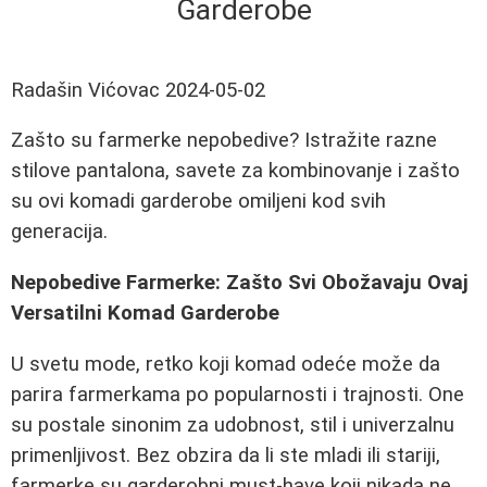
Garderobe
Radašin Vićovac
2024-05-02
Zašto su farmerke nepobedive? Istražite razne
stilove pantalona, savete za kombinovanje i zašto
su ovi komadi garderobe omiljeni kod svih
generacija.
Nepobedive Farmerke: Zašto Svi Obožavaju Ovaj
Versatilni Komad Garderobe
U svetu mode, retko koji komad odeće može da
parira farmerkama po popularnosti i trajnosti. One
su postale sinonim za udobnost, stil i univerzalnu
primenljivost. Bez obzira da li ste mladi ili stariji,
farmerke su garderobni must-have koji nikada ne