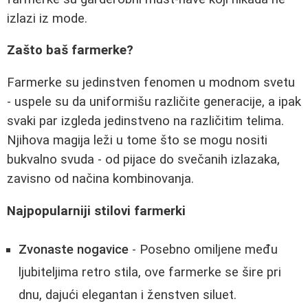
izlazi iz mode.
Zašto baš farmerke?
Farmerke su jedinstven fenomen u modnom svetu
- uspele su da uniformišu različite generacije, a ipak
svaki par izgleda jedinstveno na različitim telima.
Njihova magija leži u tome što se mogu nositi
bukvalno svuda - od pijace do svečanih izlazaka,
zavisno od načina kombinovanja.
Najpopularniji stilovi farmerki
Zvonaste nogavice
- Posebno omiljene među
ljubiteljima retro stila, ove farmerke se šire pri
dnu, dajući elegantan i ženstven siluet.