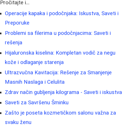
Pročitajte i...
Operacije kapaka i podočnjaka: Iskustva, Saveti i
Preporuke
Problemi sa filerima u podočnjacima: Saveti i
rešenja
Hijaluronska kiselina: Kompletan vodič za negu
kože i odlaganje starenja
Ultrazvučna Kavitacija: Rešenje za Smanjenje
Masnih Naslaga i Celulita
Zdrav način gubljenja kilograma - Saveti i iskustva
Saveti za Savršenu Šminku
Zašto je poseta kozmetičkom salonu važna za
svaku ženu