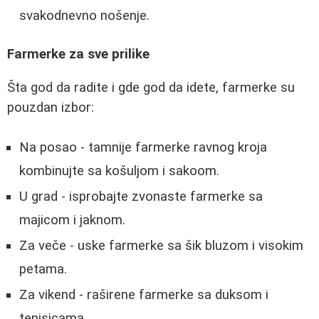
svakodnevno nošenje.
Farmerke za sve prilike
Šta god da radite i gde god da idete, farmerke su
pouzdan izbor:
Na posao - tamnije farmerke ravnog kroja
kombinujte sa košuljom i sakoom.
U grad - isprobajte zvonaste farmerke sa
majicom i jaknom.
Za veče - uske farmerke sa šik bluzom i visokim
petama.
Za vikend - raširene farmerke sa duksom i
tenisicama.