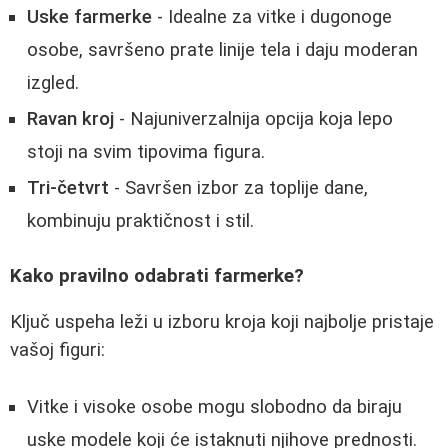
Uske farmerke
- Idealne za vitke i dugonoge
osobe, savršeno prate linije tela i daju moderan
izgled.
Ravan kroj
- Najuniverzalnija opcija koja lepo
stoji na svim tipovima figura.
Tri-četvrt
- Savršen izbor za toplije dane,
kombinuju praktičnost i stil.
Kako pravilno odabrati farmerke?
Ključ uspeha leži u izboru kroja koji najbolje pristaje
vašoj figuri:
Vitke i visoke osobe mogu slobodno da biraju
uske modele koji će istaknuti njihove prednosti.