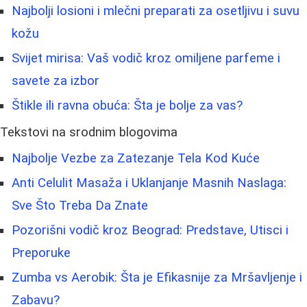
Najbolji losioni i mlečni preparati za osetljivu i suvu
kožu
Svijet mirisa: Vaš vodič kroz omiljene parfeme i
savete za izbor
Štikle ili ravna obuća: Šta je bolje za vas?
Tekstovi na srodnim blogovima
Najbolje Vezbe za Zatezanje Tela Kod Kuće
Anti Celulit Masaža i Uklanjanje Masnih Naslaga:
Sve Što Treba Da Znate
Pozorišni vodič kroz Beograd: Predstave, Utisci i
Preporuke
Zumba vs Aerobik: Šta je Efikasnije za Mršavljenje i
Zabavu?