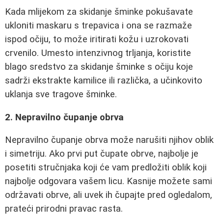
Kada mlijekom za skidanje šminke pokušavate
ukloniti maskaru s trepavica i ona se razmaže
ispod očiju, to može iritirati kožu i uzrokovati
crvenilo. Umesto intenzivnog trljanja, koristite
blago sredstvo za skidanje šminke s očiju koje
sadrži ekstrakte kamilice ili različka, a učinkovito
uklanja sve tragove šminke.
2. Nepravilno čupanje obrva
Nepravilno čupanje obrva može narušiti njihov oblik
i simetriju. Ako prvi put čupate obrve, najbolje je
posetiti stručnjaka koji će vam predložiti oblik koji
najbolje odgovara vašem licu. Kasnije možete sami
održavati obrve, ali uvek ih čupajte pred ogledalom,
prateći prirodni pravac rasta.