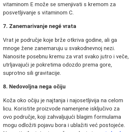
vitaminom E može se smenjivati s kremom za
posvetljivanje s vitaminom C.
7. Zanemarivanje negé vrata
Vrat je područje koje brže otkriva godine, ali ga
mnoge žene zanemaruju u svakodnevnoj nezi.
Nanosite posebnu kremu za vrat svako jutro i veče,
utrljavajući je pokretima odozdo prema gore,
suprotno sili gravitacije.
8. Nedovoljna nega očiju
Koža oko očiju je najtanja i najosetljivija na celom
licu. Koristite proizvode namenjene isključivo za
ovo područje, koji zahvaljujući blagim formulama
mogu odložiti pojavu bora i ublažiti već postojeće.