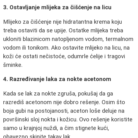
3. Ostavljanje mlijeka za čišćenje na licu
Mlijeko za čišćenje nije hidratantna krema koju
treba ostaviti da se upije. Ostatke mlijeka treba
ukloniti blazinicom natopljenom vodom, termalnom
vodom ili tonikom. Ako ostavite mlijeko na licu, na
koži će ostati nečistoće, odumrle ćelije i tragovi
šminke.
4. Razređivanje laka za nokte acetonom
Kada se lak za nokte zgruša, pokušaj da ga
razrediš acetonom nije dobro rešenje. Osim što
boja gubi na postojanosti, aceton loše deluje na
površinski sloj nokta i kožicu. Ovo rešenje koristite
samo u krajnjoj nuždi, a čim stignete kući,
obavezno skinite takav lak.