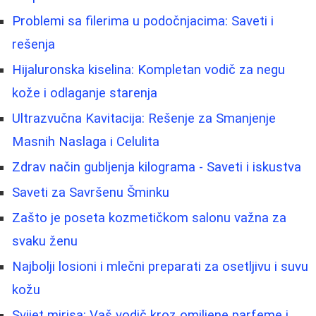
Problemi sa filerima u podočnjacima: Saveti i
rešenja
Hijaluronska kiselina: Kompletan vodič za negu
kože i odlaganje starenja
Ultrazvučna Kavitacija: Rešenje za Smanjenje
Masnih Naslaga i Celulita
Zdrav način gubljenja kilograma - Saveti i iskustva
Saveti za Savršenu Šminku
Zašto je poseta kozmetičkom salonu važna za
svaku ženu
Najbolji losioni i mlečni preparati za osetljivu i suvu
kožu
Svijet mirisa: Vaš vodič kroz omiljene parfeme i