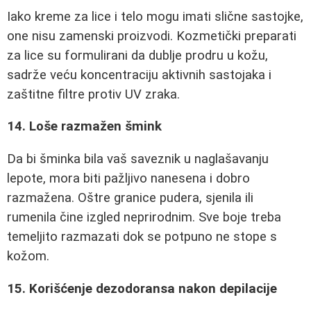
Iako kreme za lice i telo mogu imati slične sastojke,
one nisu zamenski proizvodi. Kozmetički preparati
za lice su formulirani da dublje prodru u kožu,
sadrže veću koncentraciju aktivnih sastojaka i
zaštitne filtre protiv UV zraka.
14. Loše razmažen šmink
Da bi šminka bila vaš saveznik u naglašavanju
lepote, mora biti pažljivo nanesena i dobro
razmažena. Oštre granice pudera, sjenila ili
rumenila čine izgled neprirodnim. Sve boje treba
temeljito razmazati dok se potpuno ne stope s
kožom.
15. Korišćenje dezodoransa nakon depilacije