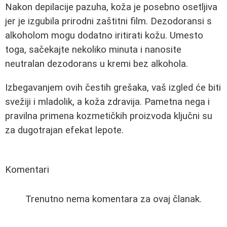
Nakon depilacije pazuha, koža je posebno osetljiva
jer je izgubila prirodni zaštitni film. Dezodoransi s
alkoholom mogu dodatno iritirati kožu. Umesto
toga, sačekajte nekoliko minuta i nanosite
neutralan dezodorans u kremi bez alkohola.
Izbegavanjem ovih čestih grešaka, vaš izgled će biti
svežiji i mladolik, a koža zdravija. Pametna nega i
pravilna primena kozmetičkih proizvoda ključni su
za dugotrajan efekat lepote.
Komentari
Trenutno nema komentara za ovaj članak.