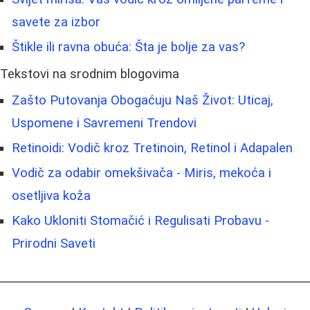
savete za izbor
Štikle ili ravna obuća: Šta je bolje za vas?
Tekstovi na srodnim blogovima
Zašto Putovanja Obogaćuju Naš Život: Uticaj,
Uspomene i Savremeni Trendovi
Retinoidi: Vodič kroz Tretinoin, Retinol i Adapalen
Vodič za odabir omekšivača - Miris, mekoća i
osetljiva koža
Kako Ukloniti Stomačić i Regulisati Probavu -
Prirodni Saveti