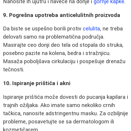
Nanosite ih ujutru i naveče na donje i
gornje kapke
.
9. Pogrešna upotreba anticelulitnih proizvoda
Da biste se uspešno borili protiv
celulita
, ne treba
delovati samo na problematična područja.
Masirajte ceo donji deo tela od stopala do struka,
posebno pazite na kolena, bedra i stražnjicu.
Masaža poboljšava cirkulaciju i pospešuje drenažu
tečnosti.
10. Ispiranje prištića i akni
Ispiranje prištića može dovesti do pucanja kapilara i
trajnih ožiljaka. Ako imate samo nekoliko crnih
tačkica, nanosite adstringentnu masku. Za ozbiljnije
probleme, posavetujte se sa dermatologom ili
kozmetičarem.