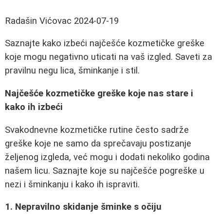
Radašin Vićovac
2024-07-19
Saznajte kako izbeći najčešće kozmetičke greške
koje mogu negativno uticati na vaš izgled. Saveti za
pravilnu negu lica, šminkanje i stil.
Najčešće kozmetičke greške koje nas stare i
kako ih izbeći
Svakodnevne kozmetičke rutine često sadrže
greške koje ne samo da sprečavaju postizanje
željenog izgleda, već mogu i dodati nekoliko godina
našem licu. Saznajte koje su najčešće pogreške u
nezi i šminkanju i kako ih ispraviti.
1. Nepravilno skidanje šminke s očiju