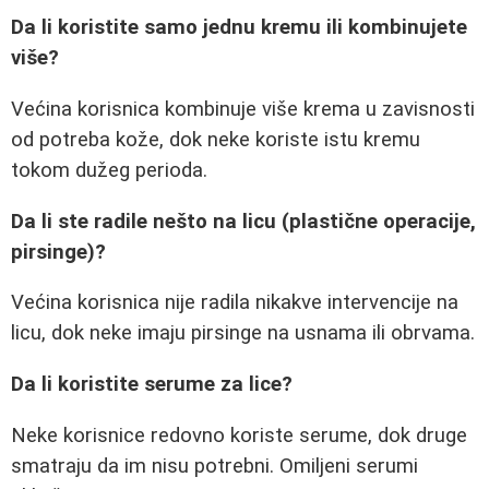
Da li koristite samo jednu kremu ili kombinujete
više?
Većina korisnica kombinuje više krema u zavisnosti
od potreba kože, dok neke koriste istu kremu
tokom dužeg perioda.
Da li ste radile nešto na licu (plastične operacije,
pirsinge)?
Većina korisnica nije radila nikakve intervencije na
licu, dok neke imaju pirsinge na usnama ili obrvama.
Da li koristite serume za lice?
Neke korisnice redovno koriste serume, dok druge
smatraju da im nisu potrebni. Omiljeni serumi