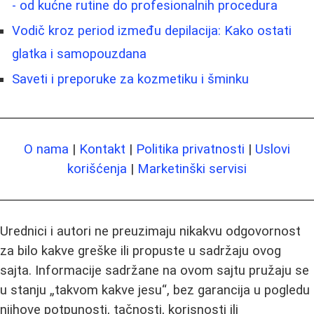
- od kućne rutine do profesionalnih procedura
Vodič kroz period između depilacija: Kako ostati
glatka i samopouzdana
Saveti i preporuke za kozmetiku i šminku
O nama
|
Kontakt
|
Politika privatnosti
|
Uslovi
korišćenja
|
Marketinški servisi
Urednici i autori ne preuzimaju nikakvu odgovornost
za bilo kakve greške ili propuste u sadržaju ovog
sajta. Informacije sadržane na ovom sajtu pružaju se
u stanju „takvom kakve jesu“, bez garancija u pogledu
njihove potpunosti, tačnosti, korisnosti ili