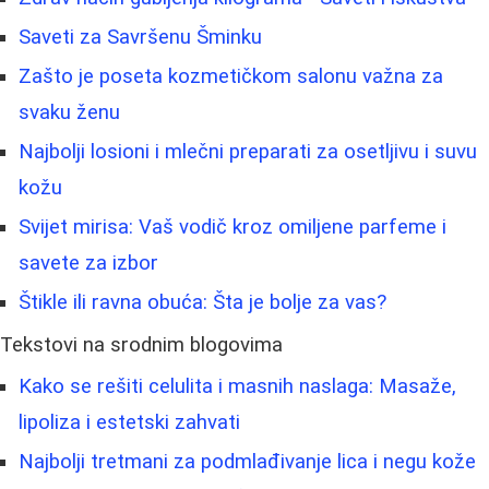
Saveti za Savršenu Šminku
Zašto je poseta kozmetičkom salonu važna za
svaku ženu
Najbolji losioni i mlečni preparati za osetljivu i suvu
kožu
Svijet mirisa: Vaš vodič kroz omiljene parfeme i
savete za izbor
Štikle ili ravna obuća: Šta je bolje za vas?
Tekstovi na srodnim blogovima
Kako se rešiti celulita i masnih naslaga: Masaže,
lipoliza i estetski zahvati
Najbolji tretmani za podmlađivanje lica i negu kože