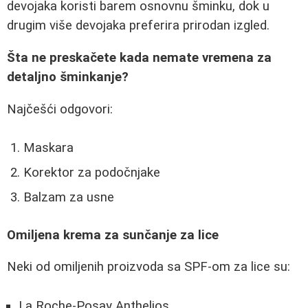
devojaka koristi barem osnovnu šminku, dok u
drugim više devojaka preferira prirodan izgled.
Šta ne preskačete kada nemate vremena za
detaljno šminkanje?
Najčešći odgovori:
Maskara
Korektor za podočnjake
Balzam za usne
Omiljena krema za sunčanje za lice
Neki od omiljenih proizvoda sa SPF-om za lice su:
La Roche-Posay Anthelios