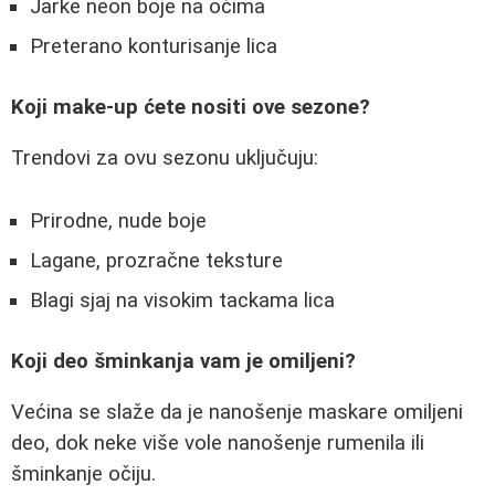
Jarke neon boje na očima
Preterano konturisanje lica
Koji make-up ćete nositi ove sezone?
Trendovi za ovu sezonu uključuju:
Prirodne, nude boje
Lagane, prozračne teksture
Blagi sjaj na visokim tackama lica
Koji deo šminkanja vam je omiljeni?
Većina se slaže da je nanošenje maskare omiljeni
deo, dok neke više vole nanošenje rumenila ili
šminkanje očiju.