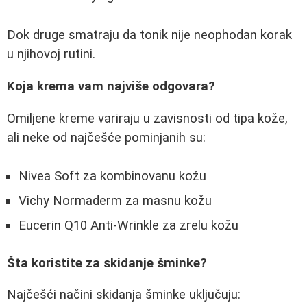
Dok druge smatraju da tonik nije neophodan korak
u njihovoj rutini.
Koja krema vam najviše odgovara?
Omiljene kreme variraju u zavisnosti od tipa kože,
ali neke od najčešće pominjanih su:
Nivea Soft za kombinovanu kožu
Vichy Normaderm za masnu kožu
Eucerin Q10 Anti-Wrinkle za zrelu kožu
Šta koristite za skidanje šminke?
Najčešći načini skidanja šminke uključuju: