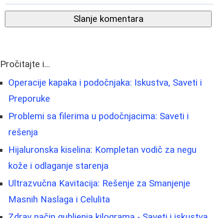
Slanje komentara
Pročitajte i...
Operacije kapaka i podočnjaka: Iskustva, Saveti i
Preporuke
Problemi sa filerima u podočnjacima: Saveti i
rešenja
Hijaluronska kiselina: Kompletan vodič za negu
kože i odlaganje starenja
Ultrazvučna Kavitacija: Rešenje za Smanjenje
Masnih Naslaga i Celulita
Zdrav način gubljenja kilograma - Saveti i iskustva