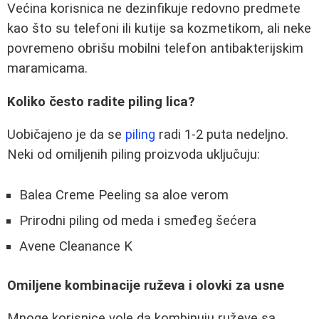
Većina korisnica ne dezinfikuje redovno predmete
kao što su telefoni ili kutije sa kozmetikom, ali neke
povremeno obrišu mobilni telefon antibakterijskim
maramicama.
Koliko često radite piling lica?
Uobičajeno je da se
piling
radi 1-2 puta nedeljno.
Neki od omiljenih piling proizvoda uključuju:
Balea Creme Peeling sa aloe verom
Prirodni piling od meda i smeđeg šećera
Avene Cleanance K
Omiljene kombinacije ruževa i olovki za usne
Mnoge korisnice vole da kombinuju ruževe sa