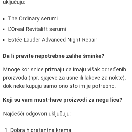
uključuju:
The Ordinary serumi
L'Oreal Revitalift serumi
Estée Lauder Advanced Night Repair
Da li pravite nepotrebne zalihe šminke?
Mnoge korisnice priznaju da imaju višak određenih
proizvoda (npr. sjajeve za usne ili lakove za nokte),
dok neke kupuju samo ono što im je potrebno.
Koji su vam must-have proizvodi za negu lica?
Najčešći odgovori uključuju:
Dobra hidratantna krema