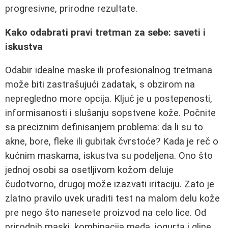
progresivne, prirodne rezultate.
Kako odabrati pravi tretman za sebe: saveti i
iskustva
Odabir idealne maske ili profesionalnog tretmana
može biti zastrašujući zadatak, s obzirom na
nepregledno more opcija. Ključ je u postepenosti,
informisanosti i slušanju sopstvene kože. Počnite
sa preciznim definisanjem problema: da li su to
akne, bore, fleke ili gubitak čvrstoće? Kada je reč o
kućnim maskama, iskustva su podeljena. Ono što
jednoj osobi sa osetljivom kožom deluje
čudotvorno, drugoj može izazvati iritaciju. Zato je
zlatno pravilo uvek uraditi test na malom delu kože
pre nego što nanesete proizvod na celo lice. Od
prirodnih maski, kombinacija meda, jogurta i gline