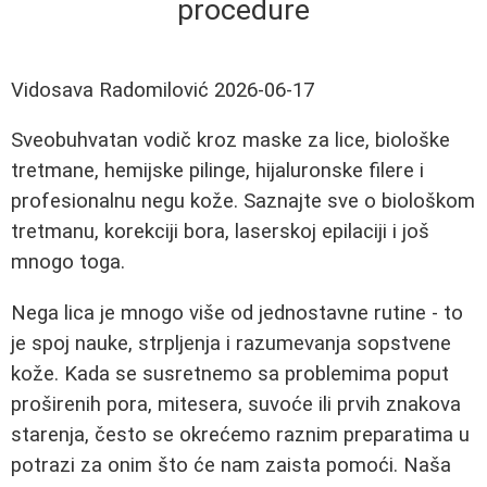
procedure
Vidosava Radomilović
2026-06-17
Sveobuhvatan vodič kroz maske za lice, biološke
tretmane, hemijske pilinge, hijaluronske filere i
profesionalnu negu kože. Saznajte sve o biološkom
tretmanu, korekciji bora, laserskoj epilaciji i još
mnogo toga.
Nega lica je mnogo više od jednostavne rutine - to
je spoj nauke, strpljenja i razumevanja sopstvene
kože. Kada se susretnemo sa problemima poput
proširenih pora, mitesera, suvoće ili prvih znakova
starenja, često se okrećemo raznim preparatima u
potrazi za onim što će nam zaista pomoći. Naša