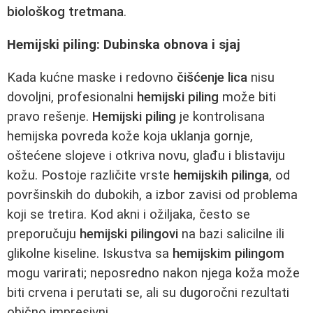
biološkog tretmana
.
Hemijski piling: Dubinska obnova i sjaj
Kada kućne maske i redovno
čišćenje lica
nisu
dovoljni, profesionalni
hemijski piling
može biti
pravo rešenje.
Hemijski piling
je kontrolisana
hemijska povreda kože koja uklanja gornje,
oštećene slojeve i otkriva novu, glađu i blistaviju
kožu. Postoje različite vrste
hemijskih pilinga
, od
površinskih do dubokih, a izbor zavisi od problema
koji se tretira. Kod akni i ožiljaka, često se
preporučuju
hemijski pilingovi
na bazi salicilne ili
glikolne kiseline. Iskustva sa
hemijskim pilingom
mogu varirati; neposredno nakon njega koža može
biti crvena i perutati se, ali su dugoročni rezultati
obično impresivni.