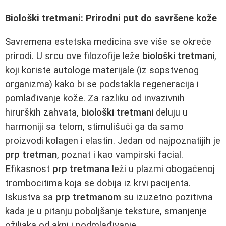
Biološki tretmani: Prirodni put do savršene kože
Savremena estetska medicina sve više se okreće
prirodi. U srcu ove filozofije leže
biološki tretmani
,
koji koriste autologe materijale (iz sopstvenog
organizma) kako bi se podstakla regeneracija i
pomlađivanje kože. Za razliku od invazivnih
hirurških zahvata,
biološki tretmani
deluju u
harmoniji sa telom, stimulišući ga da samo
proizvodi kolagen i elastin. Jedan od najpoznatijih je
prp tretman
, poznat i kao vampirski facial.
Efikasnost
prp tretmana
leži u plazmi obogaćenoj
trombocitima koja se dobija iz krvi pacijenta.
Iskustva sa
prp tretmanom
su izuzetno pozitivna
kada je u pitanju poboljšanje teksture, smanjenje
ožiljaka od akni i podmlađivanje.