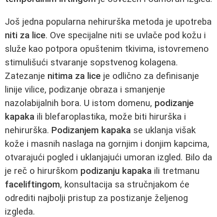
Još jedna popularna nehirurška metoda je upotreba
niti za lice
. Ove specijalne niti se uvlače pod kožu i
služe kao potpora opuštenim tkivima, istovremeno
stimulišući stvaranje sopstvenog kolagena.
Zatezanje
nitima za lice
je odlično za definisanje
linije vilice, podizanje obraza i smanjenje
nazolabijalnih bora. U istom domenu,
podizanje
kapaka
ili blefaroplastika, može biti hirurška i
nehirurška.
Podizanjem kapaka
se uklanja višak
kože i masnih naslaga na gornjim i donjim kapcima,
otvarajući pogled i uklanjajući umoran izgled. Bilo da
je reč o hirurškom
podizanju kapaka
ili tretmanu
faceliftingom
, konsultacija sa stručnjakom će
odrediti najbolji pristup za postizanje željenog
izgleda.