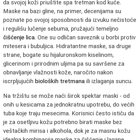
da svojoj koži priuštite spa tretman kod kuće.
Maske na bazi gline, na primer, decenijama su
poznate po svojoj sposobnosti da izvuku nečistoće
i regulišu lučenje sebuma, pružajući temeljno
čišćenje lica
. One su odličan saveznik u borbi protiv
mitesera i bubuljica. Hidratantne maske, sa druge
strane, bogate su hijaluronskom kiselinom,
glicerinom i prirodnim uljima pa su savršene za
obnavljanje vlažnosti kože, naročito nakon
iscrpljujućih
bioloških tretmana
ili izlaganja suncu.
Na tržištu se može naći širok spektar maski - od
onih u kesicama za jednokratnu upotrebu, do većih
tuba koje traju mesecima. Korisnici često ističu da
je za osetljivu kožu potrebno birati maske bez
veštačkih mirisa i alkohola, dok je za masnu kožu
idealna kombinacija maske za čišćenje i lagane