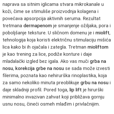
naprava sa sitnim iglicama stvara mikrokanale u
koži, čime se stimuliše proizvodnja kolagena i
povećava apsorpcija aktivnih seruma. Rezultat
tretmana
dermapenom
je smanjenje ožiljaka, pora i
poboljšanje teksture. U sličnom domenu je i
miolift
,
tehnologija koja koristi električnu stimulaciju mišića
lica kako bi ih ojačala i zategla. Tretman
mioliftom
je kao trening za lice, podiže konture i daje
mladalački izgled bez igala. Ako vas muči
grba na
nosu
,
korekcija grbe na nosu
se sada može izvesti
filerima, poznata kao nehirurška rinoplastika, koja
za samo nekoliko minuta preoblikuje
grbu na nosu
i
daje skladniji profil. Pored toga,
lip lift
je hirurški
minimalno invazivan zahvat koji približava gornju
usnu nosu, čineći osmeh mlađim i privlačnijim.