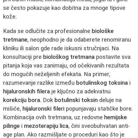
se često pokazuje kao dobitna za mnoge tipove
kože.
Kada se odlučite za profesionalne
biološke
tretmane
, neophodno je da odaberete renomiranu
kliniku ili salon gde rade iskusni stručnjaci. Na
konsultaciji pre
biološkog tretmana
postavite sva
pitanja koja vas zanimaju, od očekivanih rezultata
do mogućih neželjenih efekata. Na primer,
razumevanje razlike između
botulinskog toksina
i
hijaluronskih filera
je ključno za adekvatnu
korekciju bora
. Dok
botulinski toksin
deluje na
mišiće,
hijaluronski fileri
popunjavaju statičke bore.
Kombinacija ovih tretmana, uz redovne
hemijske
pilinge
i
mezoterapiju lica
, čini sveobuhvatan anti-
age plan. Ako razmišljate o proceduri kao što je