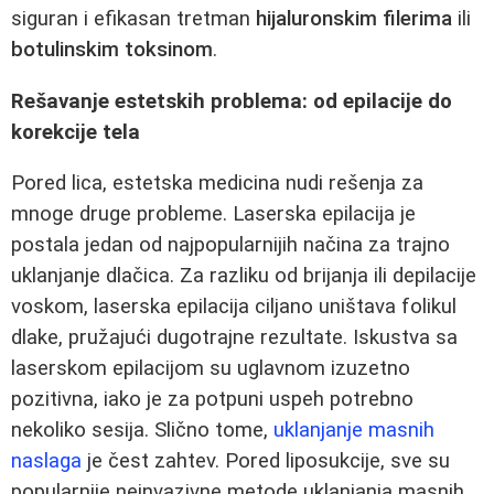
siguran i efikasan tretman
hijaluronskim filerima
ili
botulinskim toksinom
.
Rešavanje estetskih problema: od epilacije do
korekcije tela
Pored lica, estetska medicina nudi rešenja za
mnoge druge probleme. Laserska epilacija je
postala jedan od najpopularnijih načina za trajno
uklanjanje dlačica. Za razliku od brijanja ili depilacije
voskom, laserska epilacija ciljano uništava folikul
dlake, pružajući dugotrajne rezultate. Iskustva sa
laserskom epilacijom su uglavnom izuzetno
pozitivna, iako je za potpuni uspeh potrebno
nekoliko sesija. Slično tome,
uklanjanje masnih
naslaga
je čest zahtev. Pored liposukcije, sve su
popularnije neinvazivne metode uklanjanja masnih