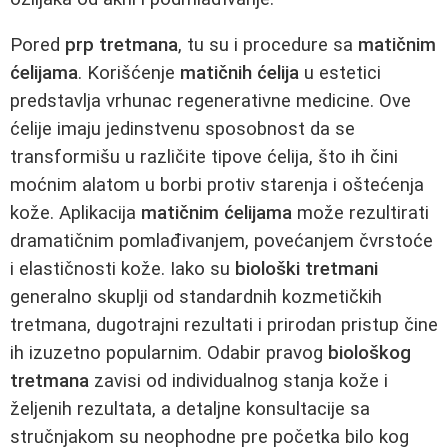
Pored
prp tretmana
, tu su i procedure sa
matičnim
ćelijama
. Korišćenje
matičnih ćelija
u estetici
predstavlja vrhunac regenerativne medicine. Ove
ćelije imaju jedinstvenu sposobnost da se
transformišu u različite tipove ćelija, što ih čini
moćnim alatom u borbi protiv starenja i oštećenja
kože. Aplikacija
matičnim ćelijama
može rezultirati
dramatičnim pomlađivanjem, povećanjem čvrstoće
i elastičnosti kože. Iako su
biološki tretmani
generalno skuplji od standardnih kozmetičkih
tretmana, dugotrajni rezultati i prirodan pristup čine
ih izuzetno popularnim. Odabir pravog
biološkog
tretmana
zavisi od individualnog stanja kože i
željenih rezultata, a detaljne konsultacije sa
stručnjakom su neophodne pre početka bilo kog