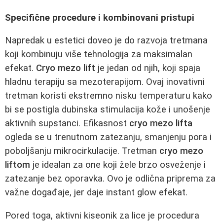
Specifične procedure i kombinovani pristupi
Napredak u estetici doveo je do razvoja tretmana
koji kombinuju više tehnologija za maksimalan
efekat.
Cryo mezo lift
je jedan od njih, koji spaja
hladnu terapiju sa mezoterapijom. Ovaj inovativni
tretman koristi ekstremno nisku temperaturu kako
bi se postigla dubinska stimulacija kože i unošenje
aktivnih supstanci. Efikasnost
cryo mezo lifta
ogleda se u trenutnom zatezanju, smanjenju pora i
poboljšanju mikrocirkulacije. Tretman
cryo mezo
liftom
je idealan za one koji žele brzo osveženje i
zatezanje bez oporavka. Ovo je odlična priprema za
važne događaje, jer daje instant glow efekat.
Pored toga, aktivni kiseonik za lice je procedura