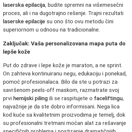
laserska epilacija
, budite spremni na višemesečni
proces, ali i na dugotrajno rešenje. Trajni rezultati
laserske epilacije
su ono što ovu metodu čini
superiornom u odnosu na tradicionalne.
Zaključak: Vaša personalizovana mapa puta do
lepše kože
Put do zdrave i lepe kože je maraton, a ne sprint.
On zahteva kontinuiranu negu, edukaciju i ponekad,
pomoć profesionalaca. Bilo da ste u potrazi za
savršenom peels-off maskom, razmatrate svoj
prvi
hemijski piling
ili se raspitujete o
faceliftingu
,
najvažnije je da ste dobro informisani. Nega lica
kod kuće sa kvalitetnim proizvodima je temelj, dok
su profesionalni tretmani moćan alat za rešavanje
specifičnih problema i postizanje dramatičnijih