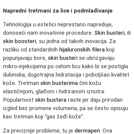
Napredni tretmani za lice i podmlađivanje
Tehnologija u estetici neprestano napreduje,
donoseći nam inovativne procedure.
Skin busteri
, ili
skin boosteri
, su jedna od takvih inovacija. Za
razliku od standardnih
hijaluronskih filera
koji
popunjavaju bore,
skin busteri
se ubrizgavaju
mikro-injekcijama po celom licu kako bi se postigla
dubinska, dugotrajna hidratacija i poboljšao kvalitet
kože. Tretman
skin busterima
čini kožu
elastičnijom, glađom i hidriranom iznutra.
Popularnost
skin bustera
raste jer daju prirodan
izgled bez promene volumena, pa se često opisuju
kao tretman koji "gas žeđi kože".
Za preciznije probleme, tu je
dermapen
. Ova