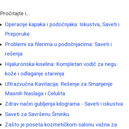
Pročitajte i...
Operacije kapaka i podočnjaka: Iskustva, Saveti i
Preporuke
Problemi sa filerima u podočnjacima: Saveti i
rešenja
Hijaluronska kiselina: Kompletan vodič za negu
kože i odlaganje starenja
Ultrazvučna Kavitacija: Rešenje za Smanjenje
Masnih Naslaga i Celulita
Zdrav način gubljenja kilograma - Saveti i iskustva
Saveti za Savršenu Šminku
Zašto je poseta kozmetičkom salonu važna za