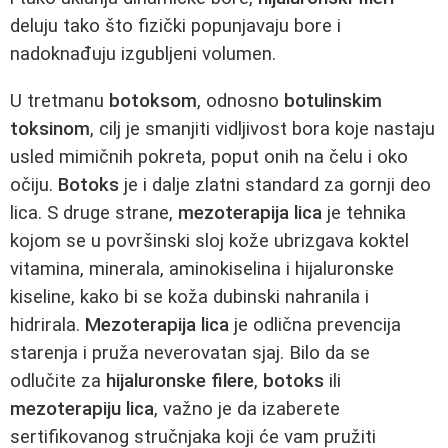
deluju tako što fizički popunjavaju bore i
nadoknađuju izgubljeni volumen.
U tretmanu
botoksom
, odnosno
botulinskim
toksinom
, cilj je smanjiti vidljivost bora koje nastaju
usled mimičnih pokreta, poput onih na čelu i oko
očiju.
Botoks
je i dalje zlatni standard za gornji deo
lica. S druge strane,
mezoterapija lica
je tehnika
kojom se u površinski sloj kože ubrizgava koktel
vitamina, minerala, aminokiselina i hijaluronske
kiseline, kako bi se koža dubinski nahranila i
hidrirala.
Mezoterapija lica
je odlična prevencija
starenja i pruža neverovatan sjaj. Bilo da se
odlučite za
hijaluronske filere
,
botoks
ili
mezoterapiju lica
, važno je da izaberete
sertifikovanog stručnjaka koji će vam pružiti