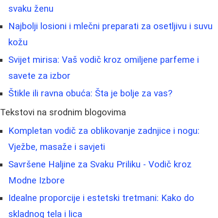
svaku ženu
Najbolji losioni i mlečni preparati za osetljivu i suvu
kožu
Svijet mirisa: Vaš vodič kroz omiljene parfeme i
savete za izbor
Štikle ili ravna obuća: Šta je bolje za vas?
Tekstovi na srodnim blogovima
Kompletan vodič za oblikovanje zadnjice i nogu:
Vježbe, masaže i savjeti
Savršene Haljine za Svaku Priliku - Vodič kroz
Modne Izbore
Idealne proporcije i estetski tretmani: Kako do
skladnog tela i lica