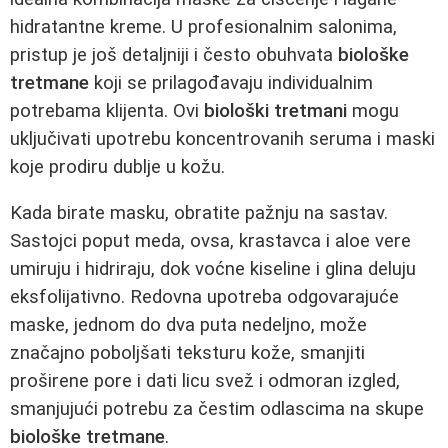
hidratantne kreme. U profesionalnim salonima,
pristup je još detaljniji i često obuhvata
biološke
tretmane
koji se prilagođavaju individualnim
potrebama klijenta. Ovi
biološki tretmani
mogu
uključivati upotrebu koncentrovanih seruma i maski
koje prodiru dublje u kožu.
Kada birate masku, obratite pažnju na sastav.
Sastojci poput meda, ovsa, krastavca i aloe vere
umiruju i hidriraju, dok voćne kiseline i glina deluju
eksfolijativno. Redovna upotreba odgovarajuće
maske, jednom do dva puta nedeljno, može
značajno poboljšati teksturu kože, smanjiti
proširene pore i dati licu svež i odmoran izgled,
smanjujući potrebu za čestim odlascima na skupe
biološke tretmane
.