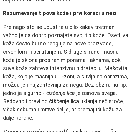
Razumevanje tipova kože i prvi koraci u nezi
Pre nego što se upustite u bilo kakav tretman,
važno je da dobro poznajete svoj tip kože. Osetljiva
koža često burno reaguje na nove proizvode,
crvenilom ili perutanjem. S druge strane, masna
koža je sklona proširenim porama i aknama, dok
suva koža zahteva intenzivnu hidrataciju. Mešovita
koža, koja je masnija u T-zoni, a suvlja na obrazima,
možda je i najzahtevnija za negu. Bez obzira na tip,
jedno je sigurno -
čišćenje lica
je osnova svega.
Redovno i pravilno
čišćenje lica
uklanja nečistoće,
višak sebuma i mrtve ćelije, pripremajući kožu za
dalje korake.
Mnogi se okreću peels-off maskama jer pružaju