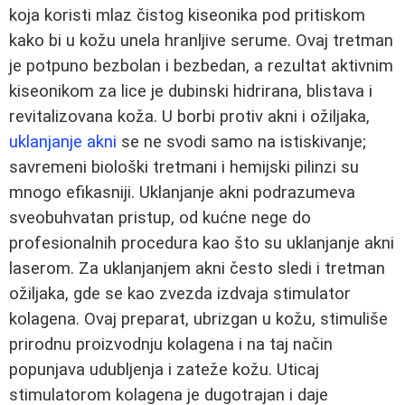
koja koristi mlaz čistog kiseonika pod pritiskom
kako bi u kožu unela hranljive serume. Ovaj tretman
je potpuno bezbolan i bezbedan, a rezultat aktivnim
kiseonikom za lice je dubinski hidrirana, blistava i
revitalizovana koža. U borbi protiv akni i ožiljaka,
uklanjanje akni
se ne svodi samo na istiskivanje;
savremeni biološki tretmani i hemijski pilinzi su
mnogo efikasniji. Uklanjanje akni podrazumeva
sveobuhvatan pristup, od kućne nege do
profesionalnih procedura kao što su uklanjanje akni
laserom. Za uklanjanjem akni često sledi i tretman
ožiljaka, gde se kao zvezda izdvaja stimulator
kolagena. Ovaj preparat, ubrizgan u kožu, stimuliše
prirodnu proizvodnju kolagena i na taj način
popunjava udubljenja i zateže kožu. Uticaj
stimulatorom kolagena je dugotrajan i daje