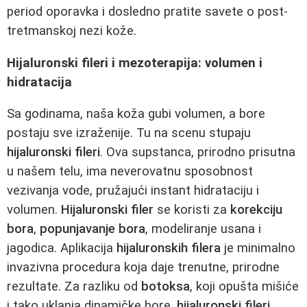
period oporavka i dosledno pratite savete o post-
tretmanskoj nezi kože.
Hijaluronski fileri i mezoterapija: volumen i
hidratacija
Sa godinama, naša koža gubi volumen, a bore
postaju sve izraženije. Tu na scenu stupaju
hijaluronski fileri
. Ova supstanca, prirodno prisutna
u našem telu, ima neverovatnu sposobnost
vezivanja vode, pružajući instant hidrataciju i
volumen.
Hijaluronski filer
se koristi za
korekciju
bora
,
popunjavanje bora
, modeliranje usana i
jagodica. Aplikacija
hijaluronskih filera
je minimalno
invazivna procedura koja daje trenutne, prirodne
rezultate. Za razliku od
botoksa
, koji opušta mišiće
i tako uklanja dinamičke bore,
hijaluronski fileri