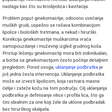
naslaga kao što su kriolipoliza i kavitacija.
Problem poput ginekomastije, odnosno uvećanja
muških grudi, uspešno se rešava kombinacijom
lipolize i bioloških tretmana, a nekad i hirurški.
Korekcija ginekomastije muškarcima vraća
samopouzdanje i muževniji izgled grudnog koša.
Pristup lečenju ginekomastiji mora biti individualan,
a borba sa ginekomastijom često počinje detaljnim
pregledom. Pored ovoga,
uklanjanje podbratka
je
još jedna česta intervencija. Uklanjanje podbratka
može se izvesti lipolizom, koja rastvara masne
ćelije i zateže kožu na tom području. Cilj uklanjanja
podbratka je definisanje vilice i profila lica, što ga
čini idealnim za one koji žele da uklone podbradak
bez hirurškog skalpela.