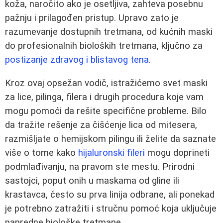
koža, naročito ako je osetljiva, zahteva posebnu
pažnju i prilagođen pristup. Upravo zato je
razumevanje dostupnih tretmana, od kućnih maski
do profesionalnih bioloških tretmana, ključno za
postizanje zdravog i blistavog tena
.
Kroz ovaj opsežan vodič, istražićemo svet maski
za lice, pilinga, filera i drugih procedura koje vam
mogu pomoći da rešite specifične probleme. Bilo
da tražite rešenje za čišćenje lica od mitesera,
razmišljate o hemijskom pilingu ili želite da saznate
više o tome kako
hijaluronski fileri
mogu doprineti
podmlađivanju, na pravom ste mestu. Prirodni
sastojci, poput onih u maskama od gline ili
krastavca, često su prva linija odbrane, ali ponekad
je potrebno zatražiti i stručnu pomoć koja uključuje
napredne biološke tretmane.