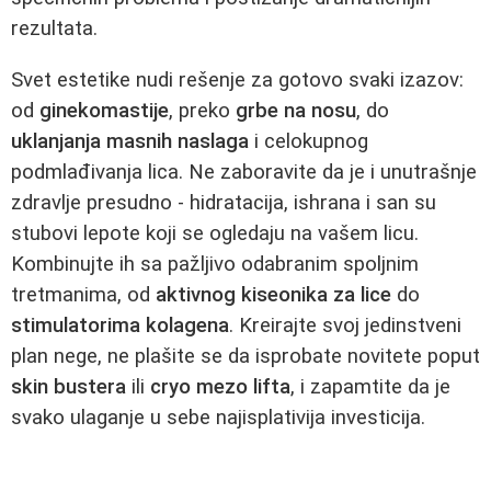
rezultata.
Svet estetike nudi rešenje za gotovo svaki izazov:
od
ginekomastije
, preko
grbe na nosu
, do
uklanjanja masnih naslaga
i celokupnog
podmlađivanja lica. Ne zaboravite da je i unutrašnje
zdravlje presudno - hidratacija, ishrana i san su
stubovi lepote koji se ogledaju na vašem licu.
Kombinujte ih sa pažljivo odabranim spoljnim
tretmanima, od
aktivnog kiseonika za lice
do
stimulatorima kolagena
. Kreirajte svoj jedinstveni
plan nege, ne plašite se da isprobate novitete poput
skin bustera
ili
cryo mezo lifta
, i zapamtite da je
svako ulaganje u sebe najisplativija investicija.