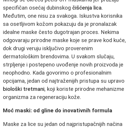
specifičan osećaj dubinskog
čišćenja lica
.
Međutim, one nisu za svakoga. Iskustva korisnika
sa osetljivom kožom pokazuju da je pronalazak
idealne maske često dugotrajan proces. Nekima
odgovaraju prirodne maske koje se prave kod kuće,
dok drugi veruju isključivo proverenim
dermatološkim brendovima. U svakom slučaju,
strpljenje i postepeno uvođenje novih proizvoda je
neophodno. Kada govorimo o profesionalnim
opcijama, jedan od najtraženijih pristupa su upravo
biološki tretmani
, koji koriste prirodne mehanizme
organizma za regeneraciju kože.
Moć maski: od gline do inovativnih formula
Maske za lice su jedan od najpristupačnijih načina