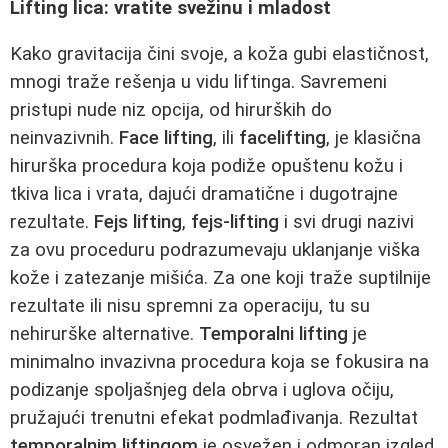
Lifting lica: vratite svežinu i mladost
Kako gravitacija čini svoje, a koža gubi elastičnost,
mnogi traže rešenja u vidu liftinga. Savremeni
pristupi nude niz opcija, od hirurških do
neinvazivnih.
Face lifting
, ili
facelifting
, je klasična
hirurška procedura koja podiže opuštenu kožu i
tkiva lica i vrata, dajući dramatične i dugotrajne
rezultate.
Fejs lifting
,
fejs-lifting
i svi drugi nazivi
za ovu proceduru podrazumevaju uklanjanje viška
kože i zatezanje mišića. Za one koji traže suptilnije
rezultate ili nisu spremni za operaciju, tu su
nehirurške alternative.
Temporalni lifting
je
minimalno invazivna procedura koja se fokusira na
podizanje spoljašnjeg dela obrva i uglova očiju,
pružajući trenutni efekat podmlađivanja. Rezultat
temporalnim liftingom
je osvežen i odmoran izgled.