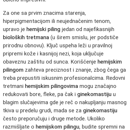
Za one sa prvim znacima starenja,
hiperpigmentacijom ili neujednačenim tenom,
upravo je
hemijski piling
jedan od najefikasnijih
bioloških tretmana
(u širem smislu, jer podstiče
prirodnu obnovu). Ključ uspeha leži u pravilnoj
pripremi kože i kasnijoj nezi, koja uključuje
obaveznu zaštitu od sunca. Korišćenje
hemijskim
pilingom
zahteva preciznost i znanje, zbog čega ga
treba prepustiti iskusnim profesionalcima. Redovni
tretmani
hemijskim pilingovima
mogu značajno
redukovati bore, fleke, pa čak i
ginekomastiju
u
blagim slučajevima gde je reč o nakupljanju masnog
tkiva u predelu grudi, mada se za
ginekomastiju
često preporučuju i druge metode. Ukoliko
razmišljate o
hemijskom pilingu
, budite spremni na