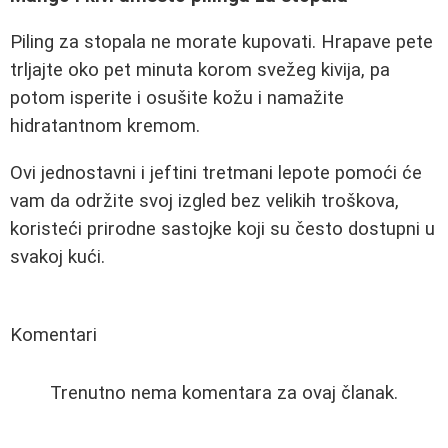
Piling za stopala ne morate kupovati. Hrapave pete
trljajte oko pet minuta korom svežeg kivija, pa
potom isperite i osušite kožu i namažite
hidratantnom kremom.
Ovi jednostavni i jeftini tretmani lepote pomoći će
vam da održite svoj izgled bez velikih troškova,
koristeći prirodne sastojke koji su često dostupni u
svakoj kući.
Komentari
Trenutno nema komentara za ovaj članak.