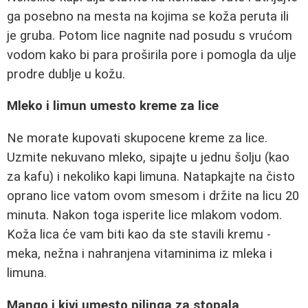
ga posebno na mesta na kojima se koža peruta ili
je gruba. Potom lice nagnite nad posudu s vrućom
vodom kako bi para proširila pore i pomogla da ulje
prodre dublje u kožu.
Mleko i limun umesto kreme za lice
Ne morate kupovati skupocene kreme za lice.
Uzmite nekuvano mleko, sipajte u jednu šolju (kao
za kafu) i nekoliko kapi limuna. Natapkajte na čisto
oprano lice vatom ovom smesom i držite na licu 20
minuta. Nakon toga isperite lice mlakom vodom.
Koža lica će vam biti kao da ste stavili kremu -
meka, nežna i nahranjena vitaminima iz mleka i
limuna.
Mango i kivi umesto pilinga za stopala