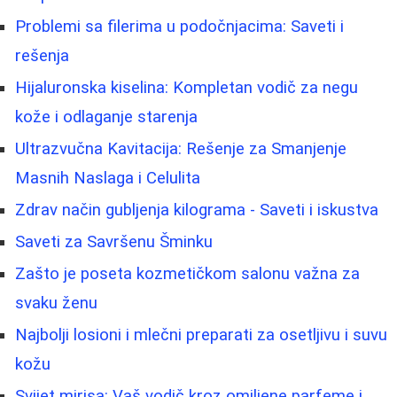
Problemi sa filerima u podočnjacima: Saveti i
rešenja
Hijaluronska kiselina: Kompletan vodič za negu
kože i odlaganje starenja
Ultrazvučna Kavitacija: Rešenje za Smanjenje
Masnih Naslaga i Celulita
Zdrav način gubljenja kilograma - Saveti i iskustva
Saveti za Savršenu Šminku
Zašto je poseta kozmetičkom salonu važna za
svaku ženu
Najbolji losioni i mlečni preparati za osetljivu i suvu
kožu
Svijet mirisa: Vaš vodič kroz omiljene parfeme i