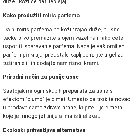
duže i koži će dati lep sjaj.
Kako produžiti miris parfema
Da bi miris parfema na koži trajao duže, pulsne
tačke prvo premažite slojem vazelina i tako ćete
usporiti isparavanje parfema. Kada je vaš omiljeni
parfem pri kraju, preostale kapljice izlijte u gel za
tuširanje ili ih dodajte nemirisnoj kremi.
Prirodni način za punije usne
Sastojak mnogih skupih preparata za usne s
efektom "plump" je cimet. Umesto da trošite novac
u prodavnicama zdrave hrane, kupite ulje cimeta
koje je mnogo jeftinije a ima isti efekat.
Ekološki prihvatljiva alternativa