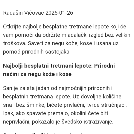
Radašin Vićovac
2025-01-26
Otkrijte najbolje besplatne tretmane lepote koji će
vam pomoći da održite mladalački izgled bez velikih
troškova. Saveti za negu kože, kose i usana uz
pomoć prirodnih sastojaka.
Najbolji besplatni tretmani lepote: Prirodni
načini za negu kože i kose
San je zaista jedan od najmoćnijih prirodnih i
besplatnih tretmana lepote. Uz dovoljne količine
sna i bez šminke, bićete privlačni, tvrde stručnjaci.
Ipak, ako spavate premalo, okolini ćete biti
neprivlačni, pokazalo je švedsko istraživanje.