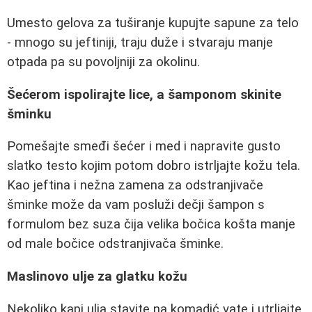
Umesto gelova za tuširanje kupujte sapune za telo
- mnogo su jeftiniji, traju duže i stvaraju manje
otpada pa su povoljniji za okolinu.
Šećerom ispolirajte lice, a šamponom skinite
šminku
Pomešajte smeđi šećer i med i napravite gusto
slatko testo kojim potom dobro istrljajte kožu tela.
Kao jeftina i nežna zamena za odstranjivače
šminke može da vam posluži dečji šampon s
formulom bez suza čija velika bočica košta manje
od male bočice odstranjivača šminke.
Maslinovo ulje za glatku kožu
Nekoliko kapi ulja stavite na komadić vate i utrljajte