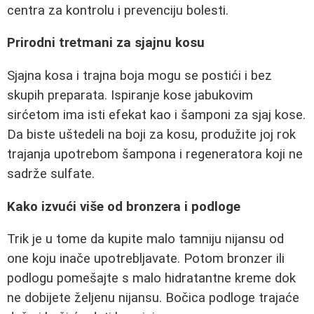
centra za kontrolu i prevenciju bolesti.
Prirodni tretmani za sjajnu kosu
Sjajna kosa i trajna boja mogu se postići i bez
skupih preparata. Ispiranje kose jabukovim
sirćetom ima isti efekat kao i šamponi za sjaj kose.
Da biste uštedeli na boji za kosu, produžite joj rok
trajanja upotrebom šampona i regeneratora koji ne
sadrže sulfate.
Kako izvući više od bronzera i podloge
Trik je u tome da kupite malo tamniju nijansu od
one koju inače upotrebljavate. Potom bronzer ili
podlogu pomešajte s malo hidratantne kreme dok
ne dobijete željenu nijansu. Bočica podloge trajaće