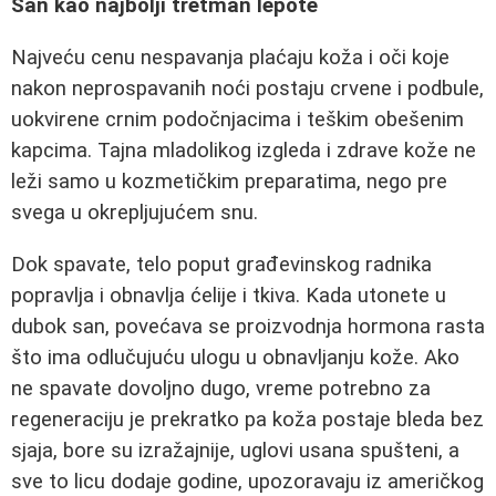
San kao najbolji tretman lepote
Najveću cenu nespavanja plaćaju koža i oči koje
nakon neprospavanih noći postaju crvene i podbule,
uokvirene crnim podočnjacima i teškim obešenim
kapcima. Tajna mladolikog izgleda i zdrave kože ne
leži samo u kozmetičkim preparatima, nego pre
svega u okrepljujućem snu.
Dok spavate, telo poput građevinskog radnika
popravlja i obnavlja ćelije i tkiva. Kada utonete u
dubok san, povećava se proizvodnja hormona rasta
što ima odlučujuću ulogu u obnavljanju kože. Ako
ne spavate dovoljno dugo, vreme potrebno za
regeneraciju je prekratko pa koža postaje bleda bez
sjaja, bore su izražajnije, uglovi usana spušteni, a
sve to licu dodaje godine, upozoravaju iz američkog