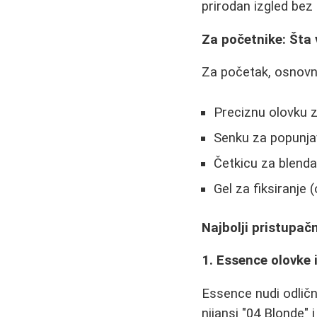
prirodan izgled bez
Za početnike: Šta
Za početak, osnovni
Preciznu olovku z
Senku za popunja
Četkicu za blenda
Gel za fiksiranje 
Najbolji pristupačn
1. Essence olovke 
Essence nudi odličn
nijansi "04 Blonde"