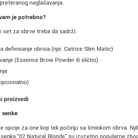
 preteranog naglašavanja.
 vam je potrebno?
 set za obrve treba da sadrži:
a definisanje obrisa (npr. Catrice Slim Matic)
vanje (Essence Brow Powder ili slično)
nje
(opcionalno)
i proizvodi
i senke
e opcije za one koji tek počinju sa šminkom obrva. Nj
 i senka "02 Natural Blonde" su izuzetno popularne zbo