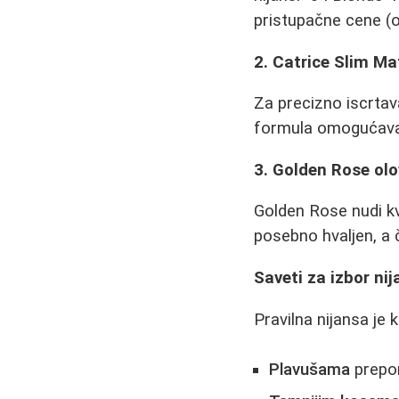
pristupačne cene (o
2. Catrice Slim Ma
Za precizno iscrtava
formula omogućava p
3. Golden Rose ol
Golden Rose nudi k
posebno hvaljen, a 
Saveti za izbor ni
Pravilna nijansa je 
Plavušama
prepor