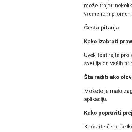
može trajati nekoli
vremenom promenit
Česta pitanja
Kako izabrati prav
Uvek testirajte proi
svetlija od vaših pr
Šta raditi ako olo
Možete je malo zagr
aplikaciju.
Kako popraviti pr
Koristite čistu četk