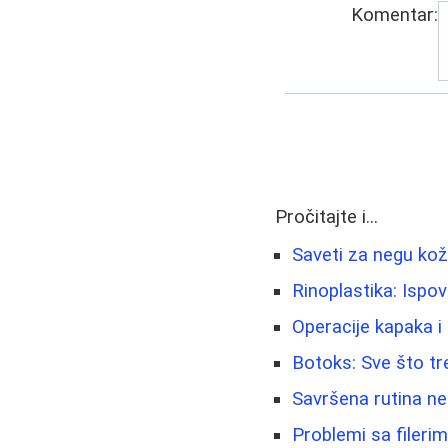
Komentar:
Pročitajte i...
Saveti za negu kož
Rinoplastika: Ispov
Operacije kapaka i
Botoks: Sve što tr
Savršena rutina neg
Problemi sa fileri