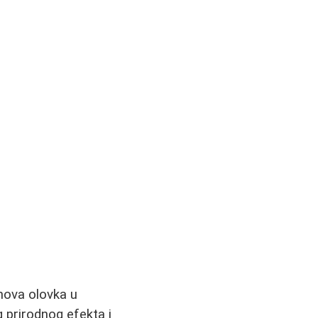
ihova olovka u
g prirodnog efekta i