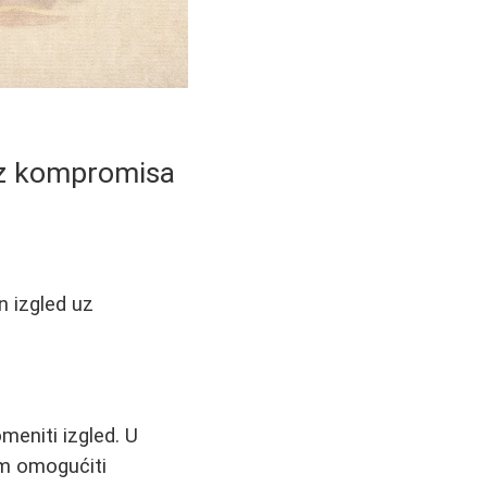
bez kompromisa
n izgled uz
meniti izgled. U
am omogućiti