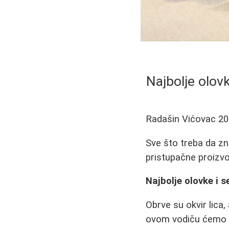
Najbolje olov
Radašin Vićovac
20
Sve što treba da zn
pristupačne proizvo
Najbolje olovke i 
Obrve su okvir lica
ovom vodiču ćemo v