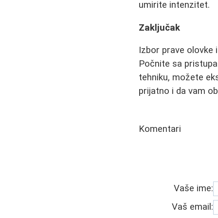
umirite intenzitet.
Zaključak
Izbor prave olovke 
Počnite sa pristupa
tehniku, možete eks
prijatno i da vam ob
Komentari
Vaše ime:
Vaš email: