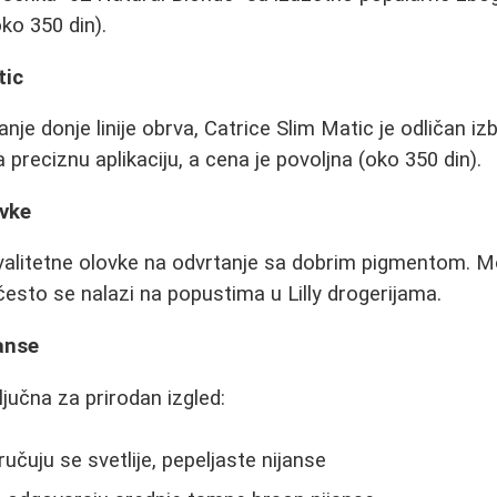
ko 350 din).
tic
nje donje linije obrva, Catrice Slim Matic je odličan i
reciznu aplikaciju, a cena je povoljna (oko 350 din).
ovke
valitetne olovke na odvrtanje sa dobrim pigmentom. M
često se nalazi na popustima u Lilly drogerijama.
janse
ključna za prirodan izgled:
učuju se svetlije, pepeljaste nijanse