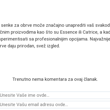
i senke za obrve može značajno unaprediti vaš svakodn
čnim proizvodima kao što su Essence ili Catrice, a ka
perimentisati sa profesionalnijim opcijama. Najvažnij
rve daju prirodan, svež izgled.
Trenutno nema komentara za ovaj članak.