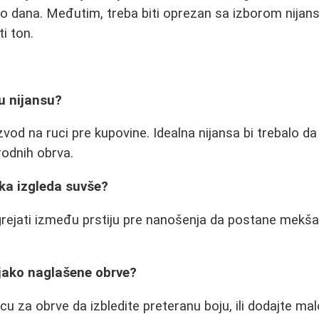
ko dana. Međutim, treba biti oprezan sa izborom nijan
i ton.
u nijansu?
zvod na ruci pre kupovine. Idealna nijansa bi trebalo d
irodnih obrva.
vka izgleda suvše?
ejati između prstiju pre nanošenja da postane mekša 
ejako naglašene obrve?
icu za obrve da izbledite preteranu boju, ili dodajte m