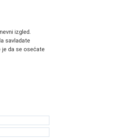
evni izgled.
da savladate
e je da se osećate