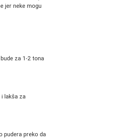
se jer neke mogu
a bude za 1-2 tona
i lakša za
alo pudera preko da