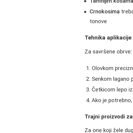
Tamnijim kosam
Crnokosima
treba
tonove
Tehnika aplikacije
Za savršene obrve:
Olovkom precizno 
Senkom lagano po
Četkicom lepo iz
Ako je potrebno,
Trajni proizvodi z
Za one koji žele du