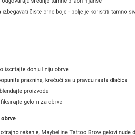
a
odgovaraju srednje tamne braon nijanse
 izbegavati čiste crne boje - bolje je koristiti tamno si
iscrtajte donju liniju obrve
punite praznine, krećući se u pravcu rasta dlačica
blendajte proizvode
 fiksirajte gelom za obrve
a obrve
gotrajno rešenje, Maybelline Tattoo Brow gelovi nude d