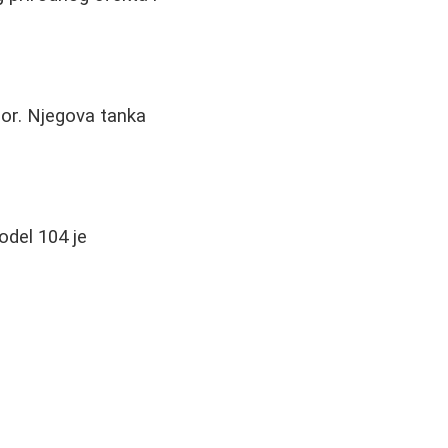
zbor. Njegova tanka
odel 104 je