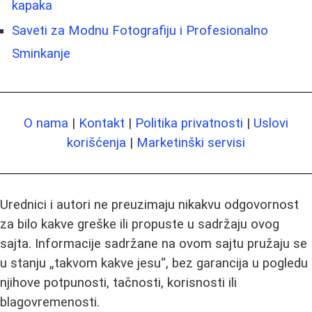
kapaka
Saveti za Modnu Fotografiju i Profesionalno
Sminkanje
O nama
|
Kontakt
|
Politika privatnosti
|
Uslovi
korišćenja
|
Marketinški servisi
Urednici i autori ne preuzimaju nikakvu odgovornost
za bilo kakve greške ili propuste u sadržaju ovog
sajta. Informacije sadržane na ovom sajtu pružaju se
u stanju „takvom kakve jesu“, bez garancija u pogledu
njihove potpunosti, tačnosti, korisnosti ili
blagovremenosti.