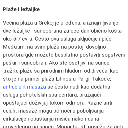
Plaže i ležaljke
Većina plaža u Grčkoj je uređena, a iznajmljivanje
dve ležaljke i suncobrana za ceo dan obično košta
oko 5-7 evra. Često ova usluga uključuje i piće.
Međutim, na svim plažama postoji dovoljno
prostora gde možete besplatno postaviti sopstveni
peškir i suncobran. Ako ste osetljivi na sunce,
tražite plaže sa prirodnim hladom od drveća, kao
što je na primer plaža Lihnos u Pargi. Takođe,
anticelulit masaža
se često nudi kao dodatna
usluga pohotelskih spa centara, pružajući
opuštajući doživljaj tokom odmora. Razne anti
celulit masaže mogu pomoći u poboljšanju
cirkulacije i opuštanju mišića nakon dana
provedenog na suncu. Mnogi turisti posežu za anti