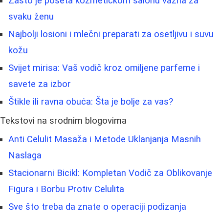
Zašto je poseta kozmetičkom salonu važna za
svaku ženu
Najbolji losioni i mlečni preparati za osetljivu i suvu
kožu
Svijet mirisa: Vaš vodič kroz omiljene parfeme i
savete za izbor
Štikle ili ravna obuća: Šta je bolje za vas?
Tekstovi na srodnim blogovima
Anti Celulit Masaža i Metode Uklanjanja Masnih
Naslaga
Stacionarni Bicikl: Kompletan Vodič za Oblikovanje
Figura i Borbu Protiv Celulita
Sve što treba da znate o operaciji podizanja