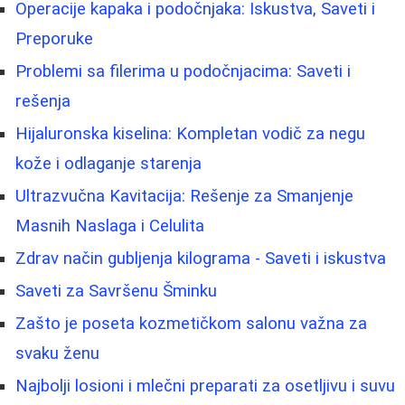
Operacije kapaka i podočnjaka: Iskustva, Saveti i
Preporuke
Problemi sa filerima u podočnjacima: Saveti i
rešenja
Hijaluronska kiselina: Kompletan vodič za negu
kože i odlaganje starenja
Ultrazvučna Kavitacija: Rešenje za Smanjenje
Masnih Naslaga i Celulita
Zdrav način gubljenja kilograma - Saveti i iskustva
Saveti za Savršenu Šminku
Zašto je poseta kozmetičkom salonu važna za
svaku ženu
Najbolji losioni i mlečni preparati za osetljivu i suvu