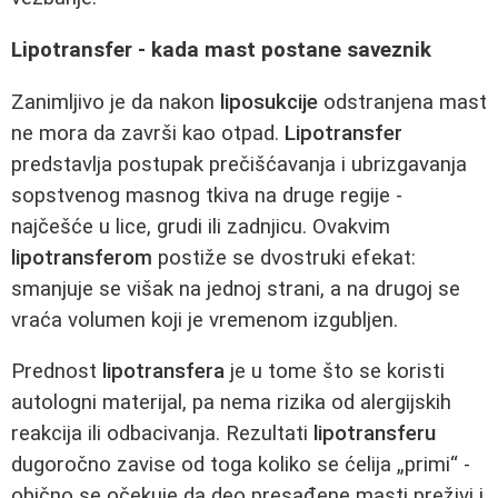
Lipotransfer - kada mast postane saveznik
Zanimljivo je da nakon
liposukcije
odstranjena mast
ne mora da završi kao otpad.
Lipotransfer
predstavlja postupak prečišćavanja i ubrizgavanja
sopstvenog masnog tkiva na druge regije -
najčešće u lice, grudi ili zadnjicu. Ovakvim
lipotransferom
postiže se dvostruki efekat:
smanjuje se višak na jednoj strani, a na drugoj se
vraća volumen koji je vremenom izgubljen.
Prednost
lipotransfera
je u tome što se koristi
autologni materijal, pa nema rizika od alergijskih
reakcija ili odbacivanja. Rezultati
lipotransferu
dugoročno zavise od toga koliko se ćelija „primi“ -
obično se očekuje da deo presađene masti preživi i