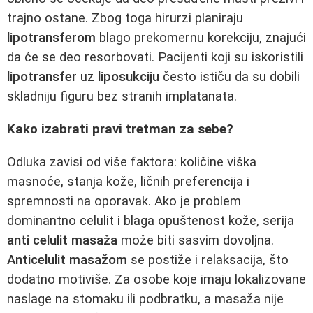
trajno ostane. Zbog toga hirurzi planiraju
lipotransferom
blago prekomernu korekciju, znajući
da će se deo resorbovati. Pacijenti koji su iskoristili
lipotransfer
uz
liposukciju
često ističu da su dobili
skladniju figuru bez stranih implatanata.
Kako izabrati pravi tretman za sebe?
Odluka zavisi od više faktora: količine viška
masnoće, stanja kože, ličnih preferencija i
spremnosti na oporavak. Ako je problem
dominantno celulit i blaga opuštenost kože, serija
anti celulit masaža
može biti sasvim dovoljna.
Anticelulit masažom
se postiže i relaksacija, što
dodatno motiviše. Za osobe koje imaju lokalizovane
naslage na stomaku ili podbratku, a masaža nije