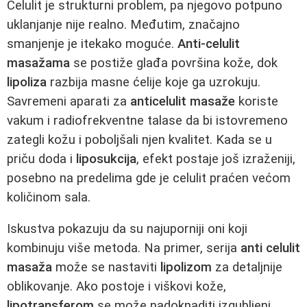
Celulit je strukturni problem, pa njegovo potpuno
uklanjanje nije realno. Međutim, značajno
smanjenje je itekako moguće.
Anti-celulit
masažama
se postiže glađa površina kože, dok
lipoliza
razbija masne ćelije koje ga uzrokuju.
Savremeni aparati za
anticelulit masaže
koriste
vakum i radiofrekventne talase da bi istovremeno
zategli kožu i poboljšali njen kvalitet. Kada se u
priču doda i
liposukcija
, efekt postaje još izraženiji,
posebno na predelima gde je celulit praćen većom
količinom sala.
Iskustva pokazuju da su najuporniji oni koji
kombinuju više metoda. Na primer, serija
anti celulit
masaža
može se nastaviti
lipolizom
za detaljnije
oblikovanje. Ako postoje i viškovi kože,
lipotransferom
se može nadoknaditi izgubljeni