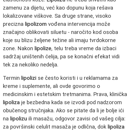
zamenu za dijetu, već kao dopunu koja rešava
lokalizovane viškove. Sa druge strane, visoko
precizna
lipolizom
vođena intervencija može
značajno oblikovati siluetu - naročito kod osoba
koje su blizu željene težine ali imaju tvrdokorne
zone. Nakon
lipolize
, telu treba vreme da izbaci
sadržaj uništenih ćelija, pa se konačni efekat vidi
tek za nekoliko nedelja.
Termin
lipolizi
se često koristi i u reklamama za
kreme i suplemente, ali ovde govorimo o
medicinskim i estetskim tretmanima. Prava, klinička
lipoliza
je bezbedna kada se izvodi pod nadzorom
obučenog stručnjaka. Ako se pitate da li je bolje ići
na
lipolizu
ili masažu, odgovor zavisi od vašeg cilja:
za površinski celulit masaža je odlična, dok
lipoliza