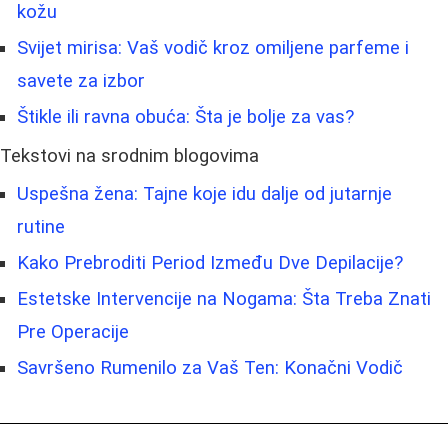
kožu
Svijet mirisa: Vaš vodič kroz omiljene parfeme i
savete za izbor
Štikle ili ravna obuća: Šta je bolje za vas?
Tekstovi na srodnim blogovima
Uspešna žena: Tajne koje idu dalje od jutarnje
rutine
Kako Prebroditi Period Između Dve Depilacije?
Estetske Intervencije na Nogama: Šta Treba Znati
Pre Operacije
Savršeno Rumenilo za Vaš Ten: Konačni Vodič