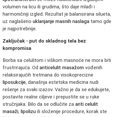
volumen na licu ili grudima, što daje mlađi i
harmoničniji izgled. Rezultat je balansirana silueta,
uz naglašeno
uklanjanje masnih naslaga
tamo gde
je najpotrebnije.
Zaključak - put do skladnog tela bez
kompromisa
Borba sa celulitom i viškom masnoće ne mora biti
frustrirajuća. Od
anticelulit masažom
vođenih
relaksirajućih tretmana do visokoprecizne
liposukcije
, današnja estetska medicina nudi
rešenje za svaki izazov. Važno je da se edukujete,
postavite realne ciljeve i prepustite se u ruke
stručnjaka. Bilo da se odlučite za
anti celulit
masaži
,
lipolizu
ili složenije procedure, korak ste