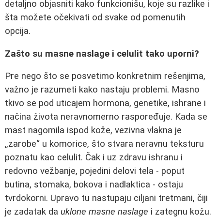
detaljno objasniti kako funkcionišu, koje su razlike i
šta možete očekivati od svake od pomenutih
opcija.
Zašto su masne naslage i celulit tako uporni?
Pre nego što se posvetimo konkretnim rešenjima,
važno je razumeti kako nastaju problemi. Masno
tkivo se pod uticajem hormona, genetike, ishrane i
načina života neravnomerno raspoređuje. Kada se
mast nagomila ispod kože, vezivna vlakna je
„zarobe“ u komorice, što stvara neravnu teksturu
poznatu kao celulit. Čak i uz zdravu ishranu i
redovno vežbanje, pojedini delovi tela - poput
butina, stomaka, bokova i nadlaktica - ostaju
tvrdokorni. Upravo tu nastupaju ciljani tretmani, čiji
je zadatak da
uklone masne naslage
i zategnu kožu.