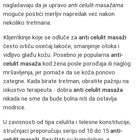
naglašavaju da je upravo
anti celulit masažama
moguće postići merljiv napredak već nakon
nekoliko tretmana.
Klijentkinje koje se odluče za
anti celulit masaži
često ističu osećaj lakoće, smanjenje otoka i
vidljivo glađu kožu. Posebno je popularna
anti-
celulit masaža
kod žena posle porođaja ili naglog
mršavljenja, jer pomaže da se koža ponovo
zategne. Kada birate tretman, obratite pažnju na
iskustvo terapeuta - dobra
anti celulit masaža
nikada ne sme da bude bolna niti da ostavlja
modrice.
U zavisnosti od tipa celulita i telesne konstitucije,
stručnjaci preporučuju seriju od 10 do 15
anti-
celulit masaži
. Rezultati su kumulativni, a