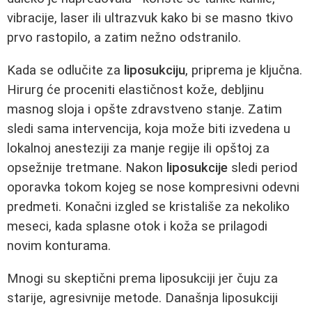
vibracije, laser ili ultrazvuk kako bi se masno tkivo
prvo rastopilo, a zatim nežno odstranilo.
Kada se odlučite za
liposukciju
, priprema je ključna.
Hirurg će proceniti elastičnost kože, debljinu
masnog sloja i opšte zdravstveno stanje. Zatim
sledi sama intervencija, koja može biti izvedena u
lokalnoj anesteziji za manje regije ili opštoj za
opsežnije tretmane. Nakon
liposukcije
sledi period
oporavka tokom kojeg se nose kompresivni odevni
predmeti. Konačni izgled se kristališe za nekoliko
meseci, kada splasne otok i koža se prilagodi
novim konturama.
Mnogi su skeptični prema liposukciji jer čuju za
starije, agresivnije metode. Današnja liposukciji