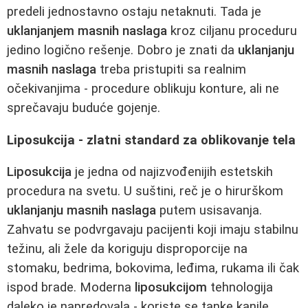
predeli jednostavno ostaju netaknuti. Tada je
uklanjanjem masnih naslaga
kroz ciljanu proceduru
jedino logično rešenje. Dobro je znati da
uklanjanju
masnih naslaga
treba pristupiti sa realnim
očekivanjima - procedure oblikuju konture, ali ne
sprečavaju buduće gojenje.
Liposukcija - zlatni standard za oblikovanje tela
Liposukcija
je jedna od najizvođenijih estetskih
procedura na svetu. U suštini, reč je o hirurškom
uklanjanju masnih naslaga
putem usisavanja.
Zahvatu se podvrgavaju pacijenti koji imaju stabilnu
težinu, ali žele da koriguju disproporcije na
stomaku, bedrima, bokovima, leđima, rukama ili čak
ispod brade. Moderna
liposukcijom
tehnologija
daleko je napredovala - koriste se tanke kanile,