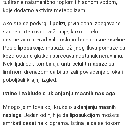
tuširanje naizmenično toplom i hladnom vodom,
koje dodatno aktivira metabolizam.
Ako ste se podvrgli
lipolizi
, prvih dana izbegavajte
saune i intenzivno vežbanje, kako bi telo
nesmetano prerađivalo oslobođene masne kiseline.
Posle
liposukcije
, masaža ožiljnog tkiva pomaže da
koža ostane glatka i sprečava nastanak neravnina.
Neki ljudi čak kombinuju
anti-celulit masaže
sa
limfnom drenažom da bi ubrzali povlačenje otoka i
poboljšali krajnji izgled.
Istine i zablude o uklanjanju masnih naslaga
Mnogo je mitova koji kruže o
uklanjanju masnih
naslaga
. Jedan od njih je da
liposukcijom
možete
smršati desetine kilograma. Istina je da se tokom