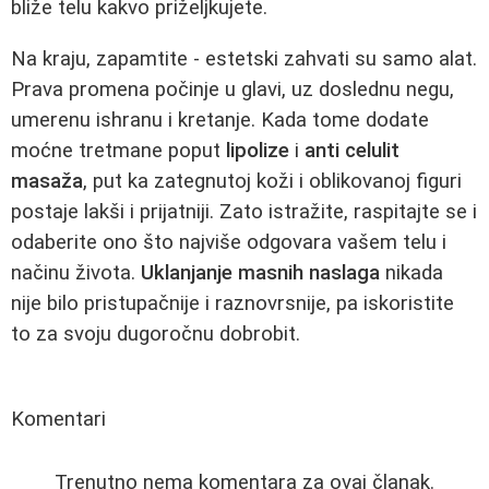
bliže telu kakvo priželjkujete.
Na kraju, zapamtite - estetski zahvati su samo alat.
Prava promena počinje u glavi, uz doslednu negu,
umerenu ishranu i kretanje. Kada tome dodate
moćne tretmane poput
lipolize
i
anti celulit
masaža
, put ka zategnutoj koži i oblikovanoj figuri
postaje lakši i prijatniji. Zato istražite, raspitajte se i
odaberite ono što najviše odgovara vašem telu i
načinu života.
Uklanjanje masnih naslaga
nikada
nije bilo pristupačnije i raznovrsnije, pa iskoristite
to za svoju dugoročnu dobrobit.
Komentari
Trenutno nema komentara za ovaj članak.