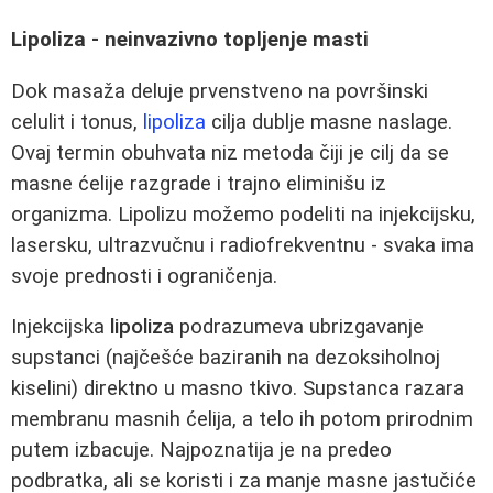
Lipoliza - neinvazivno topljenje masti
Dok masaža deluje prvenstveno na površinski
celulit i tonus,
lipoliza
cilja dublje masne naslage.
Ovaj termin obuhvata niz metoda čiji je cilj da se
masne ćelije razgrade i trajno eliminišu iz
organizma. Lipolizu možemo podeliti na injekcijsku,
lasersku, ultrazvučnu i radiofrekventnu - svaka ima
svoje prednosti i ograničenja.
Injekcijska
lipoliza
podrazumeva ubrizgavanje
supstanci (najčešće baziranih na dezoksiholnoj
kiselini) direktno u masno tkivo. Supstanca razara
membranu masnih ćelija, a telo ih potom prirodnim
putem izbacuje. Najpoznatija je na predeo
podbratka, ali se koristi i za manje masne jastučiće