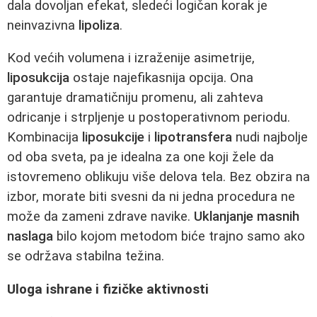
dala dovoljan efekat, sledeći logičan korak je
neinvazivna
lipoliza
.
Kod većih volumena i izraženije asimetrije,
liposukcija
ostaje najefikasnija opcija. Ona
garantuje dramatičniju promenu, ali zahteva
odricanje i strpljenje u postoperativnom periodu.
Kombinacija
liposukcije
i
lipotransfera
nudi najbolje
od oba sveta, pa je idealna za one koji žele da
istovremeno oblikuju više delova tela. Bez obzira na
izbor, morate biti svesni da ni jedna procedura ne
može da zameni zdrave navike.
Uklanjanje masnih
naslaga
bilo kojom metodom biće trajno samo ako
se održava stabilna težina.
Uloga ishrane i fizičke aktivnosti