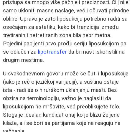
pristupa sa mnogo više pažnje i preciznosti. Cilj nije
samo ukloniti masne naslage, već i očuvati prirodne
obline. Upravo je zato liposukciju potrebno raditi sa
osećajem za estetiku, kako bi tranzicija između
tretiranih i netretiranih zona bila neprimetna.
Pojedini pacijenti prvo prođu seriju liposukcijom pa
se odluče i za
lipotransfer
da bi mast iskoristili na
drugim mestima.
U svakodnevnom govoru može se čuti i
luposukcije
(iako je reč o jezičkoj varijaciji), a suština ostaje
ista - radi se o hirurškom uklanjanju masti. Bez
obzira na terminologiju, važno je naglasiti da
liposukcijom
ne mršavite, već preoblikujete telo.
Stoga je idealan kandidat onaj ko je blizu željene
kilaže, ali se bori sa partijama koje ne reaguju na
vežbanje.