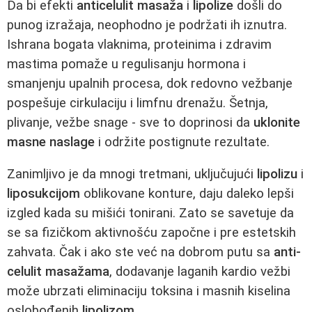
Da bi efekti
anticelulit masaža
i
lipolize
došli do
punog izražaja, neophodno je podržati ih iznutra.
Ishrana bogata vlaknima, proteinima i zdravim
mastima pomaže u regulisanju hormona i
smanjenju upalnih procesa, dok redovno vežbanje
pospešuje cirkulaciju i limfnu drenažu. Šetnja,
plivanje, vežbe snage - sve to doprinosi da
uklonite
masne naslage
i održite postignute rezultate.
Zanimljivo je da mnogi tretmani, uključujući
lipolizu
i
liposukcijom
oblikovane konture, daju daleko lepši
izgled kada su mišići tonirani. Zato se savetuje da
se sa fizičkom aktivnošću započne i pre estetskih
zahvata. Čak i ako ste već na dobrom putu sa
anti-
celulit masažama
, dodavanje laganih kardio vežbi
može ubrzati eliminaciju toksina i masnih kiselina
oslobođenih
lipolizom
.