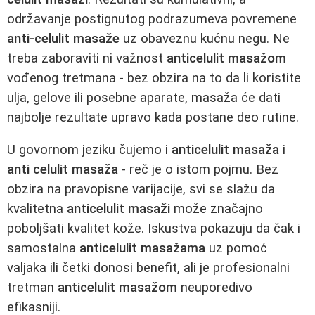
održavanje postignutog podrazumeva povremene
anti-celulit masaže
uz obaveznu kućnu negu. Ne
treba zaboraviti ni važnost
anticelulit masažom
vođenog tretmana - bez obzira na to da li koristite
ulja, gelove ili posebne aparate, masaža će dati
najbolje rezultate upravo kada postane deo rutine.
U govornom jeziku čujemo i
anticelulit masaža
i
anti celulit masaža
- reč je o istom pojmu. Bez
obzira na pravopisne varijacije, svi se slažu da
kvalitetna
anticelulit masaži
može značajno
poboljšati kvalitet kože. Iskustva pokazuju da čak i
samostalna
anticelulit masažama
uz pomoć
valjaka ili četki donosi benefit, ali je profesionalni
tretman
anticelulit masažom
neuporedivo
efikasniji.