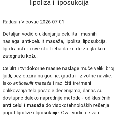
lipoliza i liposukcija
Radašin Vićovac
2026-07-01
Detaljan vodič o uklanjanju celulita i masnih
naslaga: anti-celulit masaža, lipoliza, liposukcija,
lipotransfer i sve što treba da znate za glatku i
zategnutu kožu.
Celulit i tvrdokorne masne naslage
muče veliki broj
ljudi, bez obzira na godine, građu ili životne navike.
Iako
anticelulit masaža
i različiti tretmani
oblikovanja tela postoje decenijama, danas su
dostupne daleko naprednije metode - od klasičnih
anti celulit masaža
do visokotehnoloških rešenja
poput
lipolize
i
liposukcije
. Ovaj vodič će vam