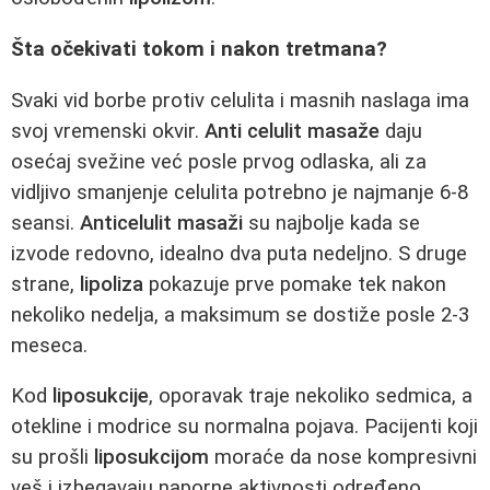
Šta očekivati tokom i nakon tretmana?
Svaki vid borbe protiv celulita i masnih naslaga ima
svoj vremenski okvir.
Anti celulit masaže
daju
osećaj svežine već posle prvog odlaska, ali za
vidljivo smanjenje celulita potrebno je najmanje 6-8
seansi.
Anticelulit masaži
su najbolje kada se
izvode redovno, idealno dva puta nedeljno. S druge
strane,
lipoliza
pokazuje prve pomake tek nakon
nekoliko nedelja, a maksimum se dostiže posle 2-3
meseca.
Kod
liposukcije
, oporavak traje nekoliko sedmica, a
otekline i modrice su normalna pojava. Pacijenti koji
su prošli
liposukcijom
moraće da nose kompresivni
veš i izbegavaju naporne aktivnosti određeno