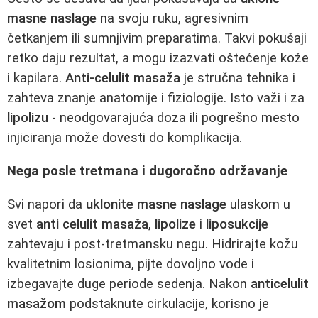
masne naslage
na svoju ruku, agresivnim
četkanjem ili sumnjivim preparatima. Takvi pokušaji
retko daju rezultat, a mogu izazvati oštećenje kože
i kapilara.
Anti-celulit masaža
je stručna tehnika i
zahteva znanje anatomije i fiziologije. Isto važi i za
lipolizu
- neodgovarajuća doza ili pogrešno mesto
injiciranja može dovesti do komplikacija.
Nega posle tretmana i dugoročno održavanje
Svi napori da
uklonite masne naslage
ulaskom u
svet
anti celulit masaža
,
lipolize
i
liposukcije
zahtevaju i post-tretmansku negu. Hidrirajte kožu
kvalitetnim losionima, pijte dovoljno vode i
izbegavajte duge periode sedenja. Nakon
anticelulit
masažom
podstaknute cirkulacije, korisno je