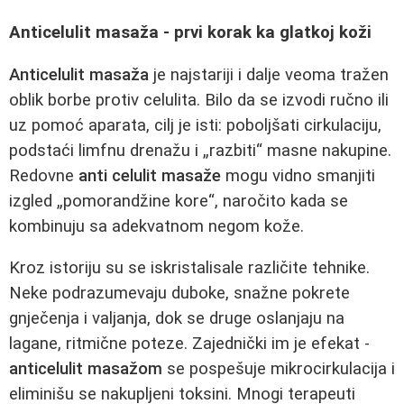
Anticelulit masaža - prvi korak ka glatkoj koži
Anticelulit masaža
je najstariji i dalje veoma tražen
oblik borbe protiv celulita. Bilo da se izvodi ručno ili
uz pomoć aparata, cilj je isti: poboljšati cirkulaciju,
podstaći limfnu drenažu i „razbiti“ masne nakupine.
Redovne
anti celulit masaže
mogu vidno smanjiti
izgled „pomorandžine kore“, naročito kada se
kombinuju sa adekvatnom negom kože.
Kroz istoriju su se iskristalisale različite tehnike.
Neke podrazumevaju duboke, snažne pokrete
gnječenja i valjanja, dok se druge oslanjaju na
lagane, ritmične poteze. Zajednički im je efekat -
anticelulit masažom
se pospešuje mikrocirkulacija i
eliminišu se nakupljeni toksini. Mnogi terapeuti