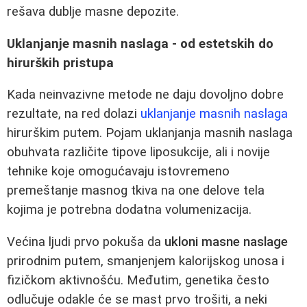
rešava dublje masne depozite.
Uklanjanje masnih naslaga - od estetskih do
hirurških pristupa
Kada neinvazivne metode ne daju dovoljno dobre
rezultate, na red dolazi
uklanjanje masnih naslaga
hirurškim putem. Pojam uklanjanja masnih naslaga
obuhvata različite tipove liposukcije, ali i novije
tehnike koje omogućavaju istovremeno
premeštanje masnog tkiva na one delove tela
kojima je potrebna dodatna volumenizacija.
Većina ljudi prvo pokuša da
ukloni masne naslage
prirodnim putem, smanjenjem kalorijskog unosa i
fizičkom aktivnošću. Međutim, genetika često
odlučuje odakle će se mast prvo trošiti, a neki