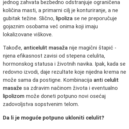
jednog zahvata bezbedno odstranjuje ograničena
količina masti, a primarni cilj je konturiranje, a ne
gubitak težine. Slično,
lipoliza
se ne preporučuje
gojaznim osobama već onima koji imaju
lokalizovane viškove.
Takođe,
anticelulit masaža
nije magični štapić -
njena efikasnost zavisi od stepena celulita,
hormonskog statusa i životnih navika. Ipak, kada se
redovno izvodi, daje rezultate koje nijedna krema ne
može sama da postigne. Kombinacija
anti celulit
masaže
sa zdravim načinom života i eventualno
lipolizom
može doneti potpuno novi osećaj
zadovoljstva sopstvenim telom.
Da li je moguće potpuno ukloniti celulit?