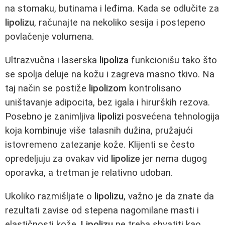
na stomaku, butinama i leđima. Kada se odlučite za
lipolizu
, računajte na nekoliko sesija i postepeno
povlačenje volumena.
Ultrazvučna i laserska
lipoliza
funkcionišu tako što
se spolja deluje na kožu i zagreva masno tkivo. Na
taj način se postiže
lipolizom
kontrolisano
uništavanje adipocita, bez igala i hirurških rezova.
Posebno je zanimljiva
lipolizi
posvećena tehnologija
koja kombinuje više talasnih dužina, pružajući
istovremeno zatezanje kože. Klijenti se često
opredeljuju za ovakav vid
lipolize
jer nema dugog
oporavka, a tretman je relativno udoban.
Ukoliko razmišljate o
lipolizu
, važno je da znate da
rezultati zavise od stepena nagomilane masti i
elastičnosti kože.
Lipolizu
ne treba shvatiti kao