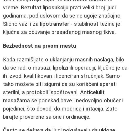
vreme. Rezultat
liposukciju
prati veliki broj ljudi
godinama, pod uslovom da se ne ugoje značajno.
Slično važi i za
lipotransfer
- stabilnost težine je
ključna za očuvanje presađenog masnog tkiva.
Bezbednost na prvom mestu
Kada razmišljate o
uklanjanju masnih naslaga
, bilo
da se radi o masaži,
lipolizi
ili operaciji, ključno je da
ih izvodi kvalifikovan i licenciran stručnjak. Samo
tako možete biti sigurni da su korišćeni aparati
sterilni, a protokoli ispoštovani.
Anticelulit
masažama
se ponekad bave i nedovoljno obučeni
pojedinci, što dovodi do modrica i iritacija. Zato
birajte proverene salone i ordinacije.
Često se dešava da ljudi pokušavaju da
uklone