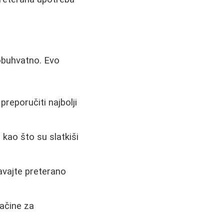
eobuhvatno. Evo
preporučiti najbolji
kao što su slatkiši
avajte preterano
ačine za