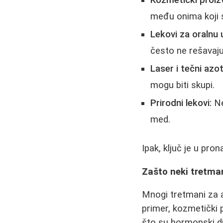
Kozmetički proiz
među onima koji 
Lekovi za oralnu 
često ne rešavaju
Laser i tečni azot
mogu biti skupi.
Prirodni lekovi:
Ne
med.
Ipak, ključ je u pro
Zašto neki tretman
Mnogi tretmani za a
primer, kozmetički 
što su hormonski di