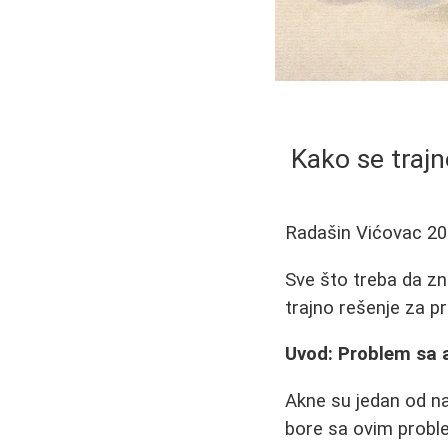
Kako se trajn
Radašin Vićovac
20
Sve što treba da zna
trajno rešenje za 
Uvod: Problem sa 
Akne su jedan od na
bore sa ovim proble