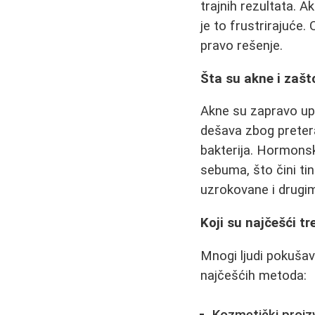
trajnih rezultata. A
je to frustrirajuće
pravo rešenje.
Šta su akne i zašto
Akne su zapravo upa
dešava zbog pretera
bakterija. Hormon
sebuma, što čini t
uzrokovane i drugim 
Koji su najčešći t
Mnogi ljudi pokušav
najčešćih metoda: