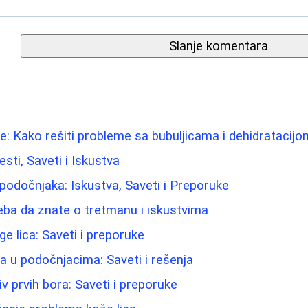
Slanje komentara
e: Kako rešiti probleme sa bubuljicama i dehidratacijo
esti, Saveti i Iskustva
 podočnjaka: Iskustva, Saveti i Preporuke
eba da znate o tretmanu i iskustvima
e lica: Saveti i preporuke
ma u podočnjacima: Saveti i rešenja
iv prvih bora: Saveti i preporuke