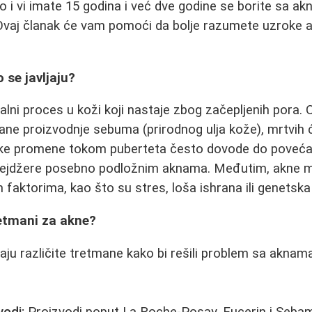
ko i vi imate 15 godina i već dve godine se borite sa a
. Ovaj članak će vam pomoći da bolje razumete uzroke a
 se javljaju?
lni proces u koži koji nastaje zbog začepljenih pora.
ne proizvodnje sebuma (prirodnog ulja kože), mrtvih će
ske promene tokom puberteta često dovode do poveća
inejdžere posebno podložnim aknama. Međutim, akne m
faktorima, kao što su stres, loša ishrana ili genetska 
retmani za akne?
aju različite tretmane kako bi rešili problem sa aknam