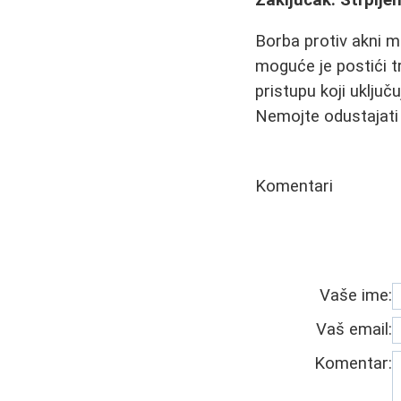
Borba protiv akni mož
moguće je postići t
pristupu koji uključ
Nemojte odustajati -
Komentari
Vaše ime:
Vaš email:
Komentar: