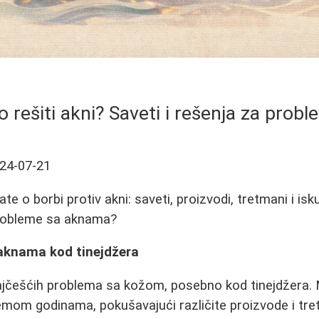
o rešiti akni? Saveti i rešenja za pro
24-07-21
te o borbi protiv akni: saveti, proizvodi, tretmani i is
probleme sa aknama?
aknama kod tinejdžera
jčešćih problema sa kožom, posebno kod tinejdžera. M
mom godinama, pokušavajući različite proizvode i tret