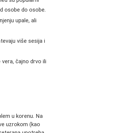
ed su popularni
od osobe do osobe.
jenju upale, ali
tevaju više sesija i
vera, čajno drvo ili
blem u korenu. Na
bave uzrokom (kao
 preterana upotreba