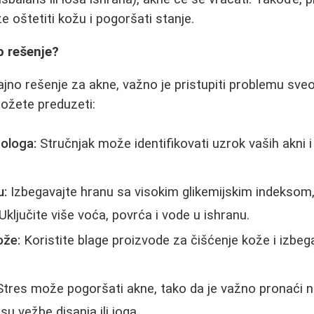
e oštetiti kožu i pogoršati stanje.
o rešenje?
rajno rešenje za akne, važno je pristupiti problemu sv
ožete preduzeti:
ologa:
Stručnjak može identifikovati uzrok vaših akni i 
u:
Izbegavajte hranu sa visokim glikemijskim indeksom, 
Uključite više voća, povrća i vode u ishranu.
ože:
Koristite blage proizvode za čišćenje kože i izbeg
tres može pogoršati akne, tako da je važno pronaći n
su vežbe disanja ili joga.