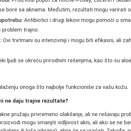
vodi:
Proizvodi poput La Roche-Posay, Eucerin i Sebam
se bore sa aknama. Međutim, rezultati mogu varirati 
upotrebu:
Antibiotici i drugi lekovi mogu pomoći u sman
 problem trajno.
:
Ovi tretmani su intenzivniji i mogu biti efikasni, ali zah
ki ljudi se okreću prirodnim rešenjima, kao što su aloe 
nalaženju onoga što najbolje funkcioniše za vašu kožu.
i ne daju trajne rezultate?
kne pružaju privremeno olakšanje, ali ne rešavaju pro
proizvodi mogu smanjiti vidljivost akni, ali ako se ne 
sbalans ili loša ishrana), akne će se vraćati. Takođe,