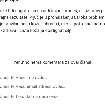
e biti dugotrajan i frustrirajući proces, ali uz pravi pri
rajne rezultate. Ključ je u pronalaženju uzroka probl
uje pravilnu negu kože, ishranu i, ako je potrebno, pom
 zdrava i čista koža je dostignut cilj!
Trenutno nema komentara za ovaj članak.