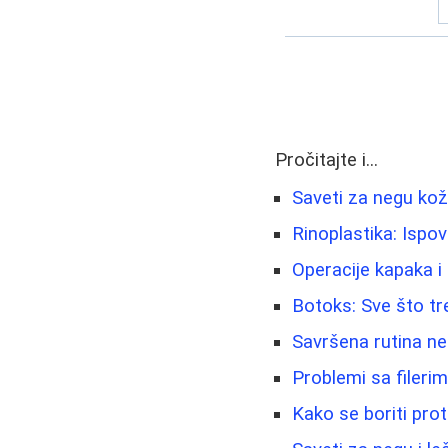
Pročitajte i...
Saveti za negu kož
Rinoplastika: Ispov
Operacije kapaka i
Botoks: Sve što tr
Savršena rutina neg
Problemi sa fileri
Kako se boriti prot