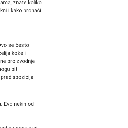
knama, znate koliko
kni i kako pronaći
 Ovo se često
lija kože i
ne proizvodnje
ogu biti
predispozicija.
a. Evo nekih od