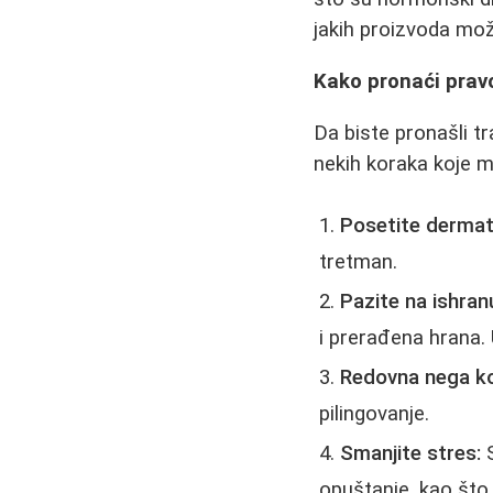
jakih proizvoda mož
Kako pronaći prav
Da biste pronašli t
nekih koraka koje m
Posetite dermat
tretman.
Pazite na ishran
i prerađena hrana. 
Redovna nega k
pilingovanje.
Smanjite stres:
S
opuštanje, kao što 