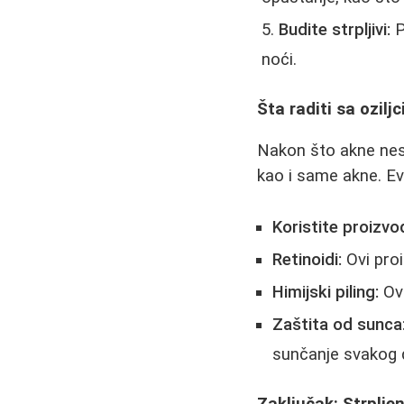
Budite strpljivi:
P
noći.
Šta raditi sa ozilj
Nakon što akne nest
kao i same akne. Evo
Koristite proizv
Retinoidi:
Ovi proi
Himijski piling:
Ova
Zaštita od sunca
sunčanje svakog 
Zaključak: Strpljen