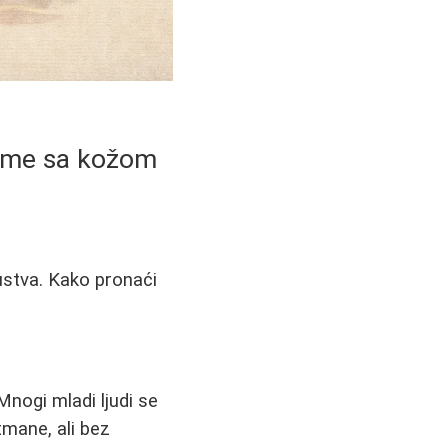
bleme sa kožom
kustva. Kako pronaći
nogi mladi ljudi se
mane, ali bez