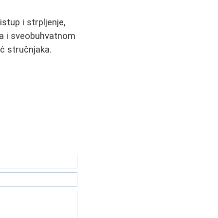
stup i strpljenje,
ema i sveobuhvatnom
oć stručnjaka.