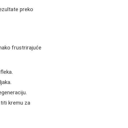
ezultate preko
nako frustrirajuće
fleka.
jaka.
egeneraciju.
titi kremu za