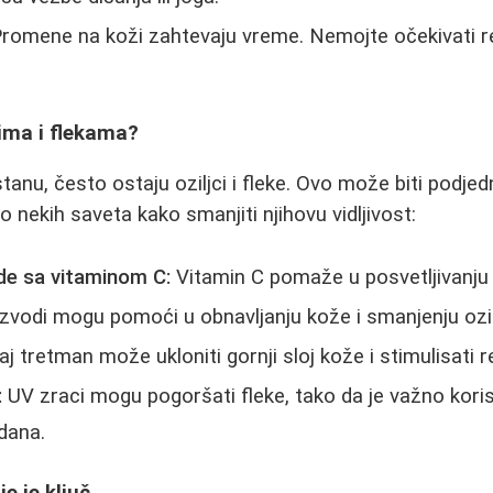
romene na koži zahtevaju vreme. Nemojte očekivati r
cima i flekama?
anu, često ostaju oziljci i fleke. Ovo može biti podjed
 nekih saveta kako smanjiti njihovu vidljivost:
ode sa vitaminom C:
Vitamin C pomaže u posvetljivanju 
zvodi mogu pomoći u obnavljanju kože i smanjenju ozil
j tretman može ukloniti gornji sloj kože i stimulisati r
:
UV zraci mogu pogoršati fleke, tako da je važno koris
dana.
je je ključ