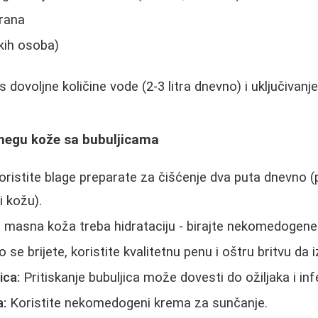
rana
kih osoba)
dovoljne količine vode (2-3 litra dnevno) i uključivanj
 negu kože sa bubuljicama
ristite blage preparate za čišćenje dva puta dnevno (
i kožu).
 masna koža treba hidrataciju - birajte nekomedogene
 se brijete, koristite kvalitetnu penu i oštru britvu da i
ica:
Pritiskanje bubuljica može dovesti do ožiljaka i infe
a:
Koristite nekomedogeni krema za sunčanje.