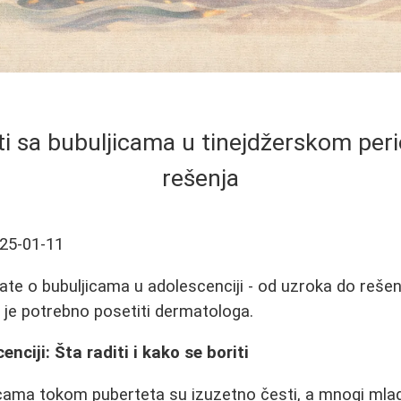
ti sa bubuljicama u tinejdžerskom perio
rešenja
25-01-11
ate o bubuljicama u adolescenciji - od uzroka do rešen
a je potrebno posetiti dermatologa.
enciji: Šta raditi i kako se boriti
cama tokom puberteta su izuzetno česti, a mnogi mladi