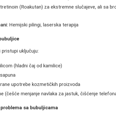
tretinoin (Roakutan) za ekstremne slučajeve, ali sa br
ani:
Hemijski pilingi, laserska terapija
bubuljice
 pristupi uključuju:
licom (hladni čaj od kamilice)
h sapuna
erane upotrebe kozmetičkih proizvoda
ne (češće menjanje navlaka za jastuk, čišćenje telefon
i problema sa bubuljicama