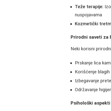
Teže terapije:
Izo
nuspojavama
Kozmetički tretm
Prirodni saveti za 
Neki korisni prirodni
Prskanje lica kami
Korišćenje blagi
Izbegavanje pret
Održavanje higije
Psihološki aspekt