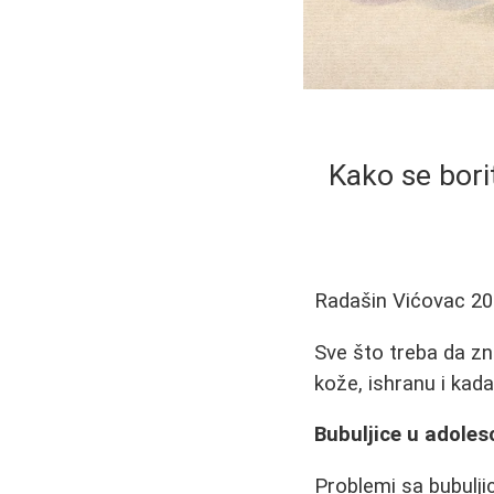
Kako se bori
Radašin Vićovac
20
Sve što treba da zn
kože, ishranu i kad
Bubuljice u adolesc
Problemi sa bubulji