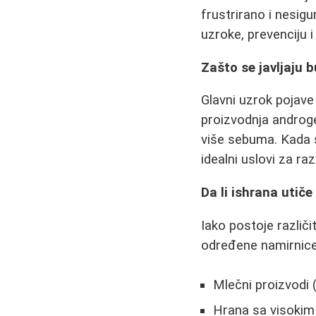
frustrirano i nesig
uzroke, prevenciju 
Zašto se javljaju 
Glavni uzrok pojav
proizvodnja androg
više sebuma. Kada 
idealni uslovi za raz
Da li ishrana utiče
Iako postoje različi
određene namirnice
Mlečni proizvod
Hrana sa visokim g