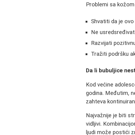
Problemi sa kožom 
Shvatiti da je ovo
Ne usredsređivati
Razvijati pozitivn
Tražiti podršku a
Da li bubuljice ne
Kod većine adolesce
godina. Međutim, ne
zahteva kontinuiran
Najvažnije je biti s
vidljivi. Kombinacij
ljudi može postići 