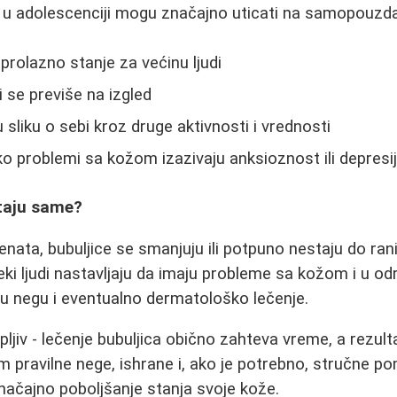
u adolescenciji mogu značajno uticati na samopouzdan
 prolazno stanje za većinu ljudi
 se previše na izgled
u sliku o sebi kroz druge aktivnosti i vrednosti
ko problemi sa kožom izazivaju anksioznost ili depresi
staju same?
nata, bubuljice se smanjuju ili potpuno nestaju do ran
ki ljudi nastavljaju da imaju probleme sa kožom i u o
u negu i eventualno dermatološko lečenje.
trpljiv - lečenje bubuljica obično zahteva vreme, a rezul
om pravilne nege, ishrane i, ako je potrebno, stručne p
značajno poboljšanje stanja svoje kože.