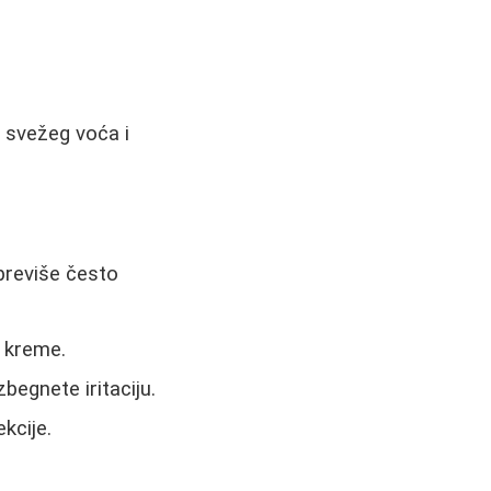
e svežeg voća i
previše često
 kreme.
zbegnete iritaciju.
kcije.