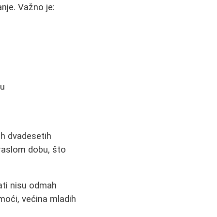
je. Važno je:
ju
ih dvadesetih
draslom dobu, što
tati nisu odmah
omoći, većina mladih