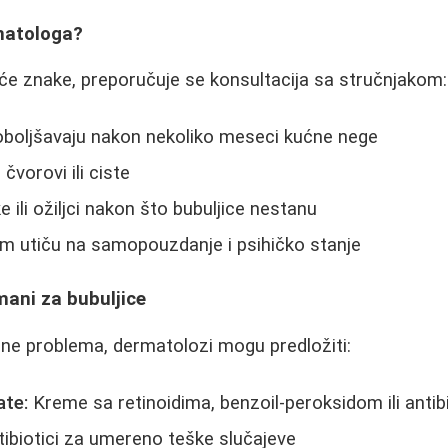
matologa?
će znake, preporučuje se konsultacija sa stručnjakom:
poboljšavaju nakon nekoliko meseci kućne nege
 čvorovi ili ciste
 ili ožiljci nakon što bubuljice nestanu
m utiču na samopouzdanje i psihičko stanje
mani za bubuljice
ine problema, dermatolozi mogu predložiti:
ate:
Kreme sa retinoidima, benzoil-peroksidom ili anti
ibiotici za umereno teške slučajeve