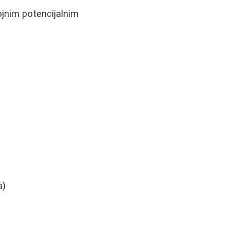
ojnim potencijalnim
a)