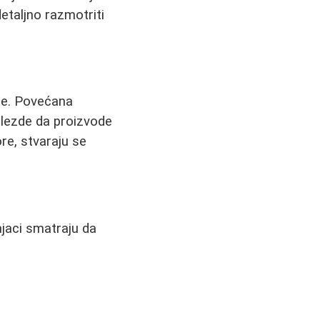
etaljno razmotriti
ne. Povećana
žlezde da proizvode
e, stvaraju se
njaci smatraju da