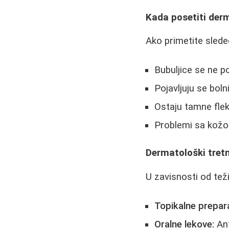
Kada posetiti der
Ako primetite slede
Bubuljice se ne 
Pojavljuju se bolni
Ostaju tamne fleke
Problemi sa kožo
Dermatološki tret
U zavisnosti od tež
Topikalne prepar
Oralne lekove:
Ant