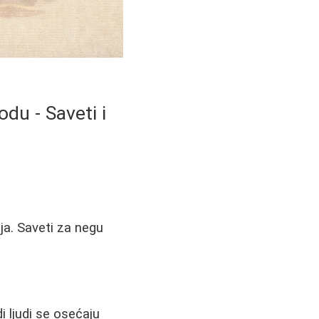
du - Saveti i
ja. Saveti za negu
 ljudi se osećaju