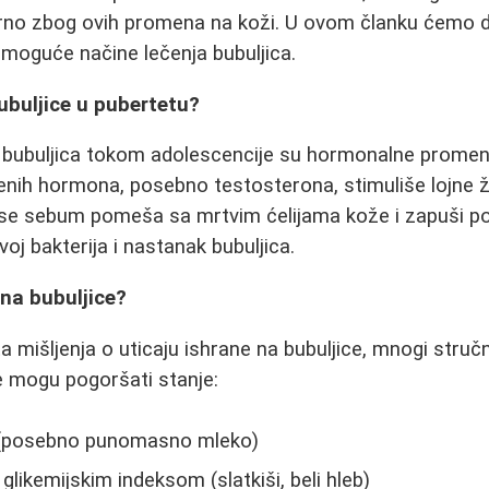
urno zbog ovih promena na koži. U ovom članku ćemo d
i moguće načine lečenja bubuljica.
bubuljice u pubertetu?
e bubuljica tokom adolescencije su hormonalne prome
enih hormona, posebno testosterona, stimuliše lojne 
se sebum pomeša sa mrtvim ćelijama kože i zapuši por
voj bakterija i nastanak bubuljica.
 na bubuljice?
ta mišljenja o uticaju ishrane na bubuljice, mnogi struč
 mogu pogoršati stanje:
i (posebno punomasno mleko)
likemijskim indeksom (slatkiši, beli hleb)