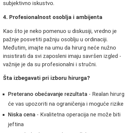
subjektivno iskustvo.
4. Profesionalnost osoblja i ambijenta
Kao što je neko pomenuo u diskusiji, vredno je
pažnje posvetiti pažnju osoblju u ordinaciji.
Međutim, imajte na umu da hirurg neće nužno
insistirati da svi zaposleni imaju savršen izgled -
važnije je da su profesionalni i stručni.
Šta izbegavati pri izboru hirurga?
Preterano obećavanje rezultata
- Realan hirurg
će vas upozoriti na ograničenja i moguće rizike
Niska cena
- Kvalitetna operacija ne može biti
jeftina