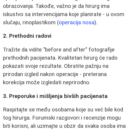
obrazovanja. Takođe, važno je da hirurg ima
iskustvo sa intervencijama koje planirate - u ovom
slučaju, rinoplastikom (
operacija nosa
).
2. Prethodni radovi
Tražite da vidite "before and after" fotografije
prethodnih pacijenata. Kvalitetan hirurg će rado
pokazati svoje rezultate. Obratite pažnju na
prirodan izgled nakon operacije - preterana
korekcija može izgledati neprirodno.
3. Preporuke i mišljenja bivših pacijenata
Raspitajte se među osobama koje su već bile kod
tog hirurga. Forumski razgovori i recenzije mogu
biti korisni, ali uzimajte u obzir da svaka osoba ima