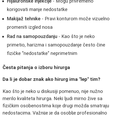
Hijaluronske injekcije
- Mogu privremeno
korigovati manje nedostatke
Makijaž tehnike
- Pravi konturom može vizuelno
promeniti izgled nosa
Rad na samopouzdanju
- Kao što je neko
primetio, harizma i samopouzdanje često čine
fizičke "nedostatke" neprimetnim
Česta pitanja o izboru hirurga
Da li je dobar znak ako hirurg ima "lep" tim?
Kao što je neko u diskusiji pomenuo, nije nužno
merilo kvaliteta hirurga. Neki ljudi mirno žive sa
fizičkim osobenostima koje drugi možda smatraju
nedostacima. Važnije je da osoblje profesionalno