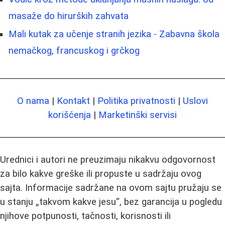
masaže do hirurških zahvata
Mali kutak za učenje stranih jezika - Zabavna škola
nemačkog, francuskog i grčkog
O nama
|
Kontakt
|
Politika privatnosti
|
Uslovi
korišćenja
|
Marketinški servisi
Urednici i autori ne preuzimaju nikakvu odgovornost
za bilo kakve greške ili propuste u sadržaju ovog
sajta. Informacije sadržane na ovom sajtu pružaju se
u stanju „takvom kakve jesu“, bez garancija u pogledu
njihove potpunosti, tačnosti, korisnosti ili