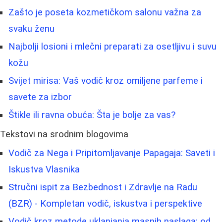
Zašto je poseta kozmetičkom salonu važna za
svaku ženu
Najbolji losioni i mlečni preparati za osetljivu i suvu
kožu
Svijet mirisa: Vaš vodič kroz omiljene parfeme i
savete za izbor
Štikle ili ravna obuća: Šta je bolje za vas?
Tekstovi na srodnim blogovima
Vodič za Nega i Pripitomljavanje Papagaja: Saveti i
Iskustva Vlasnika
Stručni ispit za Bezbednost i Zdravlje na Radu
(BZR) - Kompletan vodič, iskustva i perspektive
Vodič kroz metode uklanjanja masnih naslaga: od