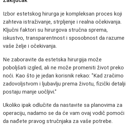
Zaključak
Izbor estetskog hirurga je kompleksan proces koji
zahteva istraživanje, strpljenje i realna očekivanja.
Ključni faktori su hirurgova stručna sprema,
iskustvo, transparentnost i sposobnost da razume
vaše želje i očekivanja.
Ne zaboravite da estetska hirurgija može
poboljšati izgled, ali ne može promeniti život preko
noći. Kao što je jedan korisnik rekao: "Kad zračimo
zadovoljstvom i ljubavlju prema životu, fizički detalji
postaju manje uočljivi."
Ukoliko ipak odlučite da nastavite sa planovima za
operaciju, nadamo se da će vam ovaj vodič pomoći
da nađete pravog stručnjaka za vaše potrebe.