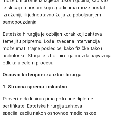
može biti promena izgleda tokom godina, kao što
je slučaj sa nosom koji s godinama može postati
izraženiji, ili jednostavno želja za poboljšanjem
samopouzdanja.
Estetska hirurgija je ozbiljan korak koji zahteva
temeljitu pripremu. Loše izvedena intervencija
može imati trajne posledice, kako fizičke tako i
psihološke. Stoga je izbor hirurga možda najvažnija
odluka u celom procesu.
Osnovni kriterijumi za izbor hirurga
1. Stručna sprema i iskustvo
Proverite da li hirurg ima potrebne diplome i
sertifikate. Estetska hirurgija zahteva
specijalizaciju nakon osnovnog medicinskog