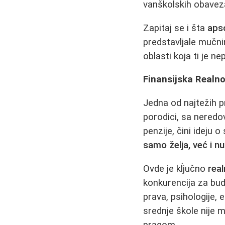
vanškolskih obaveza
Zapitaj se i šta
apso
predstavljale mučninu
oblasti koja ti je n
Finansijska Realno
Jedna od najtežih p
porodici, sa neredov
penzije, čini ideju
samo želja, već i n
Ovde je kĺjučno
real
konkurencija za bud
prava, psihologije,
srednje škole nije
pragom.