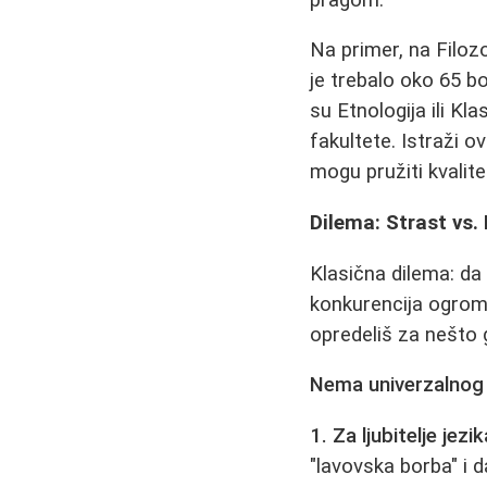
Na primer, na Filoz
je trebalo oko 65 b
su Etnologija ili Kl
fakultete. Istraži 
mogu pružiti kvalit
Dilema: Strast vs. 
Klasična dilema: da l
konkurencija ogromna
opredeliš za nešto 
Nema univerzalnog 
1. Za ljubitelje jezik
"lavovska borba" i da