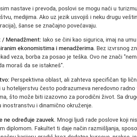
im nastave i prevoda, poslovi se mogu naći u turizmu
štvu, medijima. Ako uz jezik usvojiš i neku drugu veštinu
racija), šanse se značajno povećavaju.
t / Menadžment:
Iako se čini kao sigurica, imaj na umu
miranim ekonomistima i menadžerima
. Bez izvrsnog zn
nekad veza, borba za posao je teška. Ovo ne znači "nemo
da moraš da se istakneš".
tvo:
Perspektivna oblast, ali zahteva specifičan tip ličn
ili u hotelijerstvu često podrazumeva neredovno radno
ma, što može biti izazovno za porodični život. Sa drug
 inostranstvu i dinamično okruženje.
te ne određuje zauvek
. Mnogi ljudi rade poslove koji ni
m diplomom. Fakultet ti daje način razmišljanja, spos
ačnu karijeru gradiš kroz dodatne kurseve, prakse, jezi