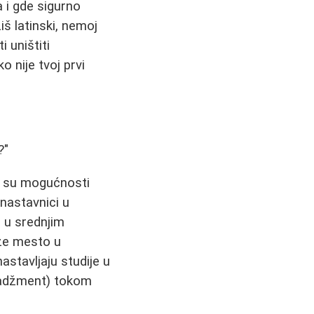
a i gde sigurno
iš latinski, nemoj
i uništiti
 nije tvoj prvi
?"
a su mogućnosti
 nastavnici u
 u srednjim
ze mesto u
astavljaju studije u
enadžment) tokom