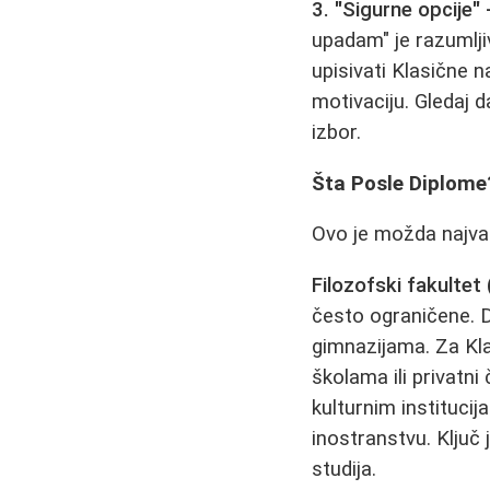
3. "Sigurne opcije" -
upadam" je razumlji
upisivati Klasične n
motivaciju. Gledaj d
izbor.
Šta Posle Diplome?
Ovo je možda najvaž
Filozofski fakultet 
često ograničene. D
gimnazijama. Za Kla
školama ili privatni
kulturnim institucij
inostranstvu. Ključ 
studija.