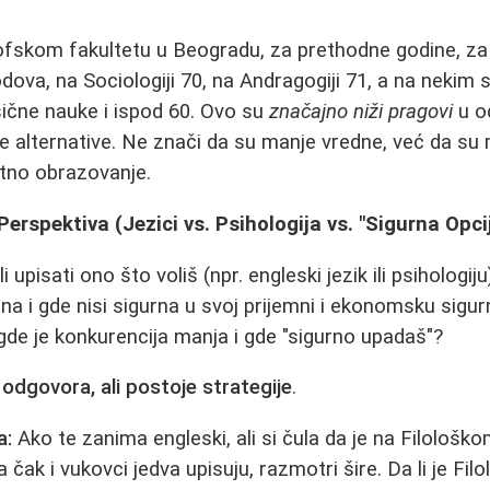
ofskom fakultetu u Beogradu, za prethodne godine, za 
odova, na Sociologiji 70, na Andragogiji 71, a na neki
asične nauke i ispod 60. Ovo su
značajno niži pragovi
u od
ove alternative. Ne znači da su manje vredne, već da su
etno obrazovanje.
Perspektiva (Jezici vs. Psihologija vs. "Sigurna Opci
i upisati ono što voliš (npr. engleski jezik ili psihologiju
 i gde nisi sigurna u svoj prijemni i ekonomsku sigurno
gde je konkurencija manja i gde "sigurno upadaš"?
odgovora, ali postoje strategije
.
a:
Ako te zanima engleski, ali si čula da je na Filološk
 čak i vukovci jedva upisuju, razmotri šire. Da li je Filol