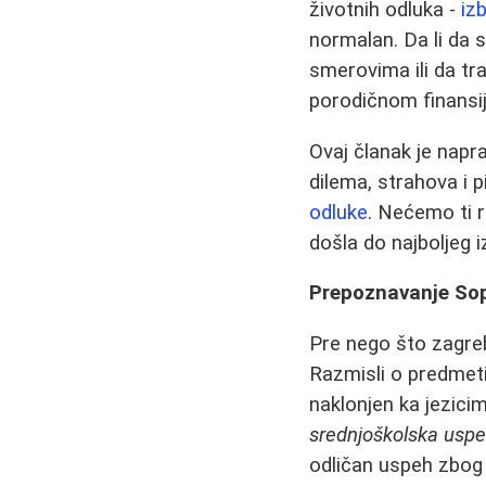
životnih odluka -
iz
normalan. Da li da s
smerovima ili da tr
porodičnom finansi
Ovaj članak je napr
dilema, strahova i
odluke
. Nećemo ti r
došla do najboljeg 
Prepoznavanje Sop
Pre nego što zagre
Razmisli o predmetima
naklonjen ka jezici
srednjoškolska uspešn
odličan uspeh zbog 