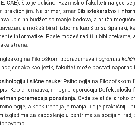
E, CAE), što je odlično. Razmisli o fakultetima gde se j
m praktičnijim. Na primer, smer
Bibliotekarstvo i infor
va upis na budžet sa manje bodova, a pruža mogućno
obavezan, a možeš birati izborne kao što su španski, ka
mente informatike. Posle možeš raditi u bibliotekama, 
 jaka strana.
engleskog na Filološkom podrazumeva i
ogromnu količi
š podjednako kao jezik, fakultet može postati naporno 
psihologiju i slične nauke:
Psihologija na Filozofskom f
pis. Kao alternativa, mnogi preporučuju
Defektološki 
 tretman poremećaja ponašanja
. Ovde se stiče široko zn
iminologije, a konkurencija je manja. To je praktičniji, i
im izgledima za zaposlenje u centrima za socijalni rad, 
stanovama.