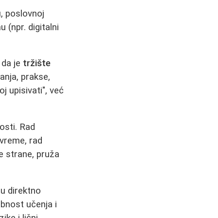
, poslovnoj
 (npr. digitalni
 da je
tržište
anja, prakse,
j upisivati", već
osti. Rad
 vreme, rad
e strane, pruža
su direktno
obnost učenja i
ke i lični