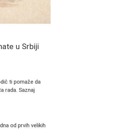
ate u Srbiji
odič ti pomaže da
šta rada. Saznaj
dna od prvih velikih