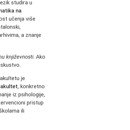
ezik studira u
matika na
st učenja više
talonski,
arhivima, a znanje
nu književnosti
. Ako
iskustvo.
akultetu je
fakultet
, konkretno
anje iz psihologije,
ntervencioni pristup
školama ili