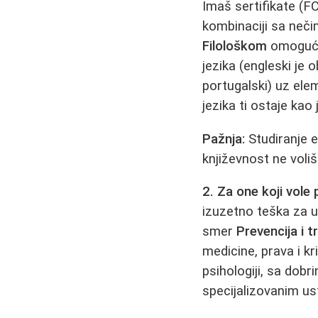
Imaš sertifikate (FC
kombinaciji sa neči
Filološkom
omoguća
jezika (engleski je 
portugalski) uz ele
jezika ti ostaje kao
Pažnja:
Studiranje 
književnost ne voli
2. Za one koji vole 
izuzetno teška za u
smer
Prevencija i
medicine, prava i kr
psihologiji, sa dobr
specijalizovanim u