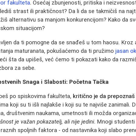
bor fakulteta
. Osećaj zbunjenosti, pritiska i neizvesnos
lediš strast ili praktičnost? Da li da se takmičiš na naj
ažiš alternativu sa manjom konkurencijom? Kako da sv
jskom situacijom?
avljen da ti pomogne da se snađeš u tom haosu. Kroz 
 pitanja maturanata, pokušaćemo da ti pružimo
jasan o
eći šta da upišeš, već ćemo ti pokazati kako da razmi
izbora za sebe.
stvenih Snaga i Slabosti: Početna Tačka
beš po spiskovima fakulteta,
kritično je da prepoznaš
 koji su ti išli najlakše i koji su te najviše zanimali. D
ma, društvenim naukama, umetnosti ili možda organizac
ost je važan pokazatelj, ali nije jedini
. Mnogi studenti
raznih spoljnih faktora - od nastavnika koji slabo pre