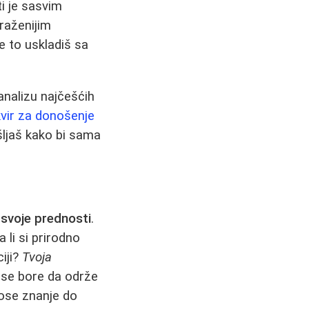
ti je sasvim
traženijim
e to uskladiš sa
analizu najčešćih
kvir za donošenje
šljaš kako bi sama
 svoje prednosti
.
a li si prirodno
iji?
Tvoja
 se bore da održe
nose znanje do