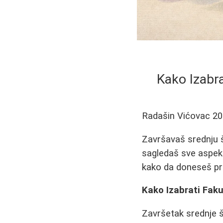
Kako Izabra
Radašin Vićovac
20
Završavaš srednju š
sagledaš sve aspekte
kako da doneseš pr
Kako Izabrati Faku
Završetak srednje šk