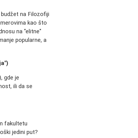
budžet na Filozofiji
m smerovima kao što
nosu na "elitne"
 manje popularne, a
ja")
), gde je
st, ili da se
om fakultetu
oški jedini put?