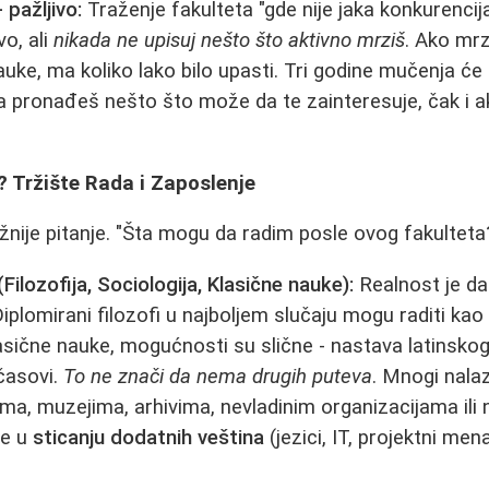
 pažljivo:
Traženje fakulteta "gde nije jaka konkurencij
vo, ali
nikada ne upisuj nešto što aktivno mrziš
. Ako mrz
auke, ma koliko lako bilo upasti. Tri godine mučenja će t
a pronađeš nešto što može da te zainteresuje, čak i ako
 Tržište Rada i Zaposlenje
nije pitanje. "Šta mogu da radim posle ovog fakulteta
(Filozofija, Sociologija, Klasične nauke):
Realnost je d
iplomirani filozofi u najboljem slučaju mogu raditi kao
sične nauke, mogućnosti su slične - nastava latinskog
 časovi.
To ne znači da nema drugih puteva
. Mnogi nala
ama, muzejima, arhivima, nevladinim organizacijama ili n
je u
sticanju dodatnih veština
(jezici, IT, projektni m