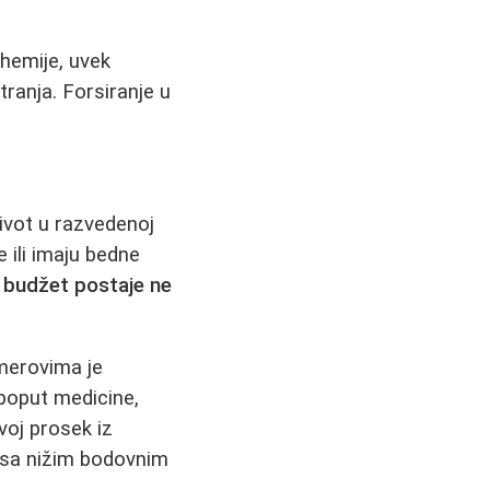
 hemije, uvek
atranja. Forsiranje u
ivot u razvedenoj
 ili imaju bedne
 budžet postaje ne
smerovima je
(poput medicine,
voj prosek iz
 sa nižim bodovnim