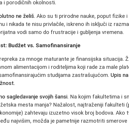
 i porodičnih okolnosti.
lutno ne želiš
. Ako su ti prirodne nauke, poput fizike i
 i nikada te nisu privlačile, iskreno ih isključi iz razm
eprijatna vodi samo do frustracije i gubljenja vremena.
st: Budžet vs. Samofinansiranje
repreka za mnoge maturante je finansijska situacija. Ž
nom alimentacijom i roditeljima koji rade za male plate
 o samofinansirajućim studijama zastrašujućom.
Upis na
užnost
.
no sagledavanje svojih šansi
. Na kojim fakultetima i 
žetska mesta manja? Nažalost, najtraženiji fakulteti 
 ekonomije) zahtevaju izuzetno visok broj bodova. Ako t
 među najvišim, možda je pametnije razmotriti smerove