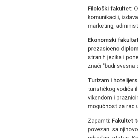
Filološki fakultet:
Os
komunikaciji, izdava
marketing, administ
Ekonomski fakulte
prezasiceno diplo
stranih jezika i po
znači "budi svesna 
Turizam i hotelijers
turističkog vodiča 
vikendom i praznici
mogućnost za rad u
Zapamti:
Fakultet 
povezani sa njihovo
određeni status. Kon