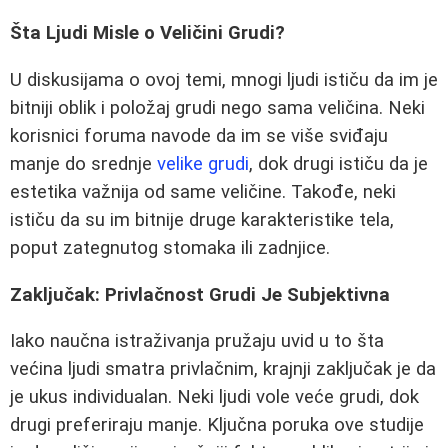
Šta Ljudi Misle o Veličini Grudi?
U diskusijama o ovoj temi, mnogi ljudi ističu da im je
bitniji oblik i položaj grudi nego sama veličina. Neki
korisnici foruma navode da im se više sviđaju
manje do srednje
velike grudi
, dok drugi ističu da je
estetika važnija od same veličine. Takođe, neki
ističu da su im bitnije druge karakteristike tela,
poput zategnutog stomaka ili zadnjice.
Zaključak: Privlačnost Grudi Je Subjektivna
Iako naučna istraživanja pružaju uvid u to šta
većina ljudi smatra privlačnim, krajnji zaključak je da
je ukus individualan. Neki ljudi vole veće grudi, dok
drugi preferiraju manje. Ključna poruka ove studije