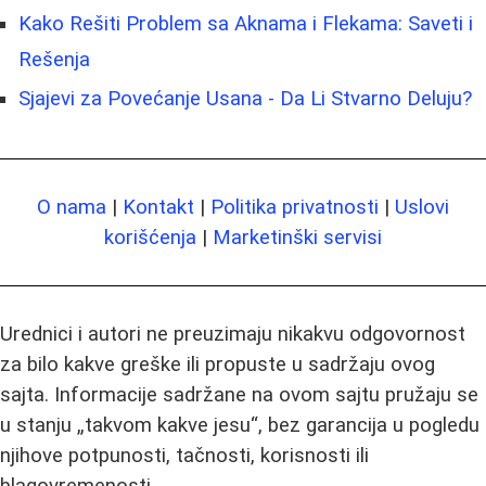
Kako Rešiti Problem sa Aknama i Flekama: Saveti i
Rešenja
Sjajevi za Povećanje Usana - Da Li Stvarno Deluju?
O nama
|
Kontakt
|
Politika privatnosti
|
Uslovi
korišćenja
|
Marketinški servisi
Urednici i autori ne preuzimaju nikakvu odgovornost
za bilo kakve greške ili propuste u sadržaju ovog
sajta. Informacije sadržane na ovom sajtu pružaju se
u stanju „takvom kakve jesu“, bez garancija u pogledu
njihove potpunosti, tačnosti, korisnosti ili
blagovremenosti.