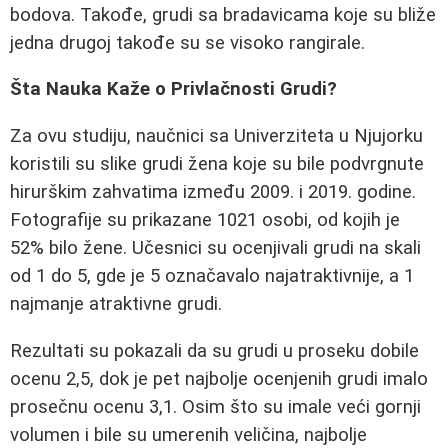
bodova. Takođe, grudi sa bradavicama koje su bliže
jedna drugoj takođe su se visoko rangirale.
Šta Nauka Kaže o Privlačnosti Grudi?
Za ovu studiju, naučnici sa Univerziteta u Njujorku
koristili su slike grudi žena koje su bile podvrgnute
hirurškim zahvatima između 2009. i 2019. godine.
Fotografije su prikazane 1021 osobi, od kojih je
52% bilo žene. Učesnici su ocenjivali grudi na skali
od 1 do 5, gde je 5 označavalo najatraktivnije, a 1
najmanje atraktivne grudi.
Rezultati su pokazali da su grudi u proseku dobile
ocenu 2,5, dok je pet najbolje ocenjenih grudi imalo
prosečnu ocenu 3,1. Osim što su imale veći gornji
volumen i bile su umerenih veličina, najbolje