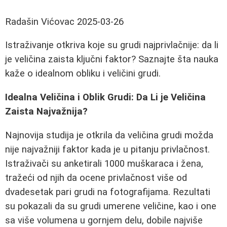
Radašin Vićovac
2025-03-26
Istraživanje otkriva koje su grudi najprivlačnije: da li
je veličina zaista ključni faktor? Saznajte šta nauka
kaže o idealnom obliku i veličini grudi.
Idealna Veličina i Oblik Grudi: Da Li je Veličina
Zaista Najvažnija?
Najnovija studija je otkrila da veličina grudi možda
nije najvažniji faktor kada je u pitanju privlačnost.
Istraživači su anketirali 1000 muškaraca i žena,
tražeći od njih da ocene privlačnost više od
dvadesetak pari grudi na fotografijama. Rezultati
su pokazali da su grudi umerene veličine, kao i one
sa više volumena u gornjem delu, dobile najviše