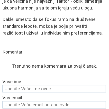
je da veličina nije najvažniji faktor - oblik, simetrija i
ukupna harmonija sa telom igraju veću ulogu.
Dakle, umesto da se fokusiramo na društvene
standarde lepote, možda je bolje prihvatiti
različitost i uživati u individualnim preferencijama.
Komentari
Trenutno nema komentara za ovaj članak.
Vaše ime:
Vaš email: