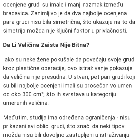
ocenjene grudi su imale i manji razmak između
bradavica. Zanimljivo je da dva najbolje ocenjena
para grudi nisu bila simetrična, što ukazuje na to da
simetrija možda nije ključni faktor u privlačnosti.
Da Li Veličina Zaista Nije Bitna?
Iako su neke žene pokušale da povećaju svoje grudi
kroz plastične operacije, ovo istraživanje pokazuje
da veličina nije presudna. U stvari, pet pari grudi koji
su bili najbolje ocenjeni imali su prosečan volumen
od oko 300 cm³, što ih svrstava u kategoriju
umerenih veličina.
Međutim, studija ima određena ograničenja - nisu
prikazani svi oblici grudi, što znači da neki tipovi
možda nisu bili dovoljno zastupljeni u istraživanju.