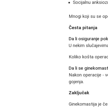
Socijalnu anksio
Mnogi koji su se ope
Česta pitanja
Da li osiguranje po
U nekim slučajevima
Koliko košta operac
Da li se ginekomast
Nakon operacije - v
gojenja.
Zaključak
Ginekomastija je če