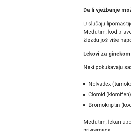
Da li vježbanje m
U slučaju lipomasti
Međutim, kod prave 
žlezdu još više napo
Lekovi za ginekom
Neki pokušavaju sa
Nolvadex (tamoks
Clomid (klomifen
Bromokriptin (kod
Međutim, lekari upo
privremena.