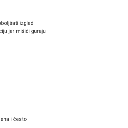
oljšati izgled.
ju jer mišići guraju
čena i često