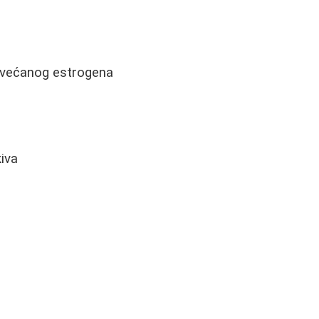
ovećanog estrogena
iva