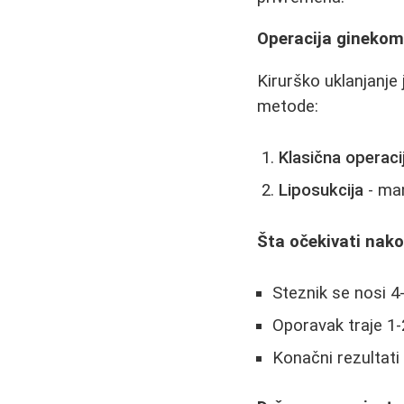
Operacija ginekoma
Kirurško uklanjanje 
metode:
Klasična operaci
Liposukcija
- man
Šta očekivati nako
Steznik se nosi 4
Oporavak traje 1-
Konačni rezultati 