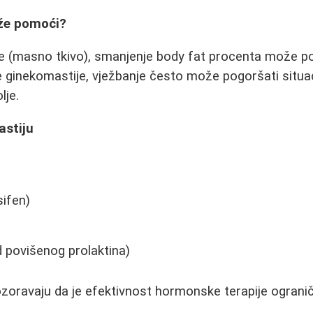
ože pomoći?
je (masno tkivo), smanjenje body fat procenta može pob
ginekomastije, vježbanje često može pogoršati situaci
lje.
astiju
:
ifen)
)
 povišenog prolaktina)
zoravaju da je efektivnost hormonske terapije ograni