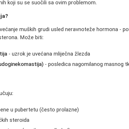
onih koji su se suočili sa ovim problemom.
ija?
ovećanje muških grudi usled neravnoteže hormona - p
sterona. Može biti:
ija
- uzrok je uvećana mliječna žlezda
udoginekomastija)
- posledica nagomilanog masnog tk
učuju:
ne u pubertetu (često prolazne)
kih steroida