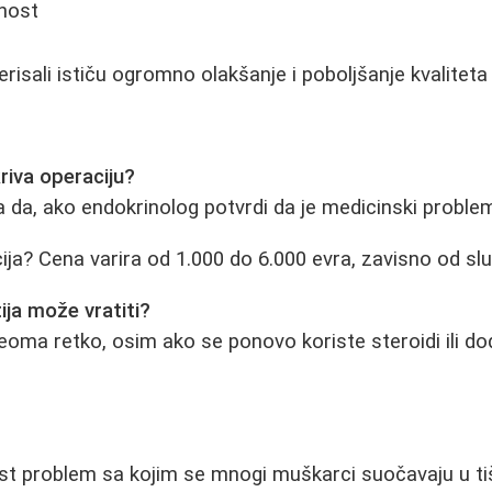
znost
risali ističu ogromno olakšanje i poboljšanje kvaliteta 
kriva operaciju?
 da, ako endokrinolog potvrdi da je medicinski proble
ija? Cena varira od 1.000 do 6.000 evra, zavisno od slu
ija može vratiti?
eoma retko, osim ako se ponovo koriste steroidi ili do
st problem sa kojim se mnogi muškarci suočavaju u tiši