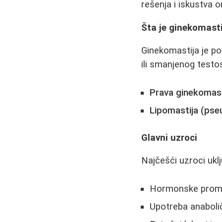
rešenja i iskustva 
Šta je ginekomast
Ginekomastija je p
ili smanjenog testo
Prava ginekomast
Lipomastija (pse
Glavni uzroci
Najčešći uzroci uklj
Hormonske prome
Upotreba anabolič