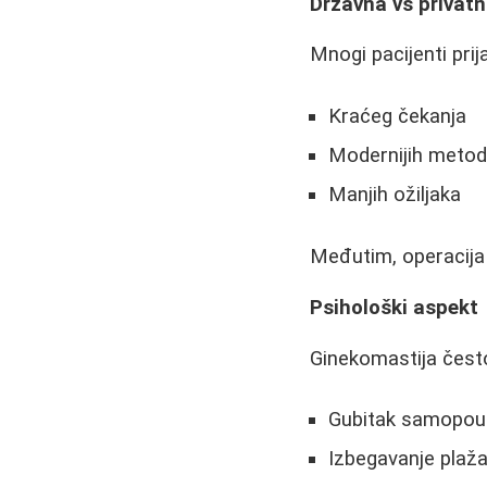
Državna vs privatn
Mnogi pacijenti prij
Kraćeg čekanja
Modernijih meto
Manjih ožiljaka
Međutim, operacija 
Psihološki aspekt
Ginekomastija često
Gubitak samopou
Izbegavanje plaža