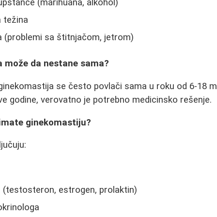
 supstance (marihuana, alkohol)
 težina
 (problemi sa štitnjačom, jetrom)
ja može da nestane sama?
ginekomastija se često povlači sama u roku od 6-18 
ve godine, verovatno je potrebno medicinsko rešenje.
i imate ginekomastiju?
jučuju:
(testosteron, estrogen, prolaktin)
okrinologa