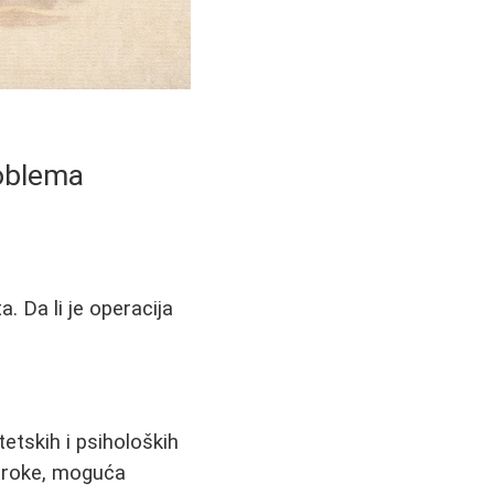
roblema
. Da li je operacija
tetskih i psiholoških
uzroke, moguća