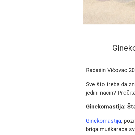
Gineko
Radašin Vićovac
20
Sve što treba da zna
jedini način? Pročita
Ginekomastija: Šta
Ginekomastija
, poz
briga muškaraca sv