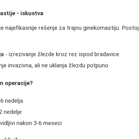
stije - iskustva
je najefikasnije rešenje za trajnu ginekomastiju. Posto
ja
- izrezivanje žlezde kroz rez ispod bradavice
je invazivna, ali ne uklanja žlezdu potpuno
n operacije?
-6 nedelja
2 nedelje
vidljivi nakon 3-6 meseci