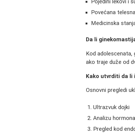
Pojedini lekovi i
Povećana telesna
Medicinska stanja
Da li ginekomasti
Kod adolescenata, 
ako traje duže od d
Kako utvrditi da l
Osnovni pregledi ukl
Ultrazvuk dojki
Analizu hormona 
Pregled kod end