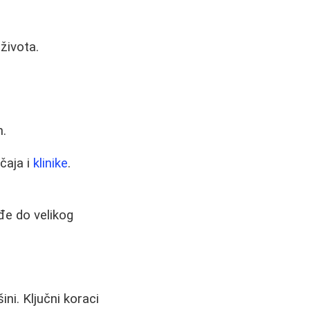
života.
m.
čaja i
klinike
.
đe do velikog
ni. Ključni koraci