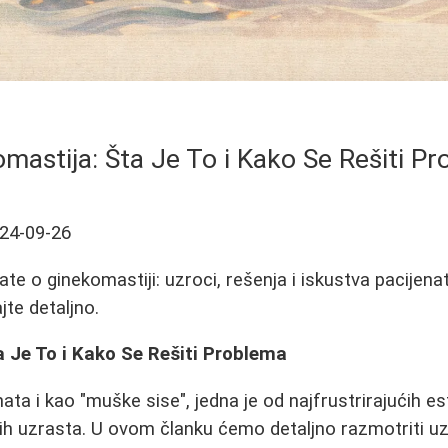
mastija: Šta Je To i Kako Se Rešiti P
24-09-26
te o ginekomastiji: uzroci, rešenja i iskustva pacijenata
jte detaljno.
 Je To i Kako Se Rešiti Problema
nata i kao "muške sise", jedna je od najfrustrirajućih es
ih uzrasta. U ovom članku ćemo detaljno razmotriti 