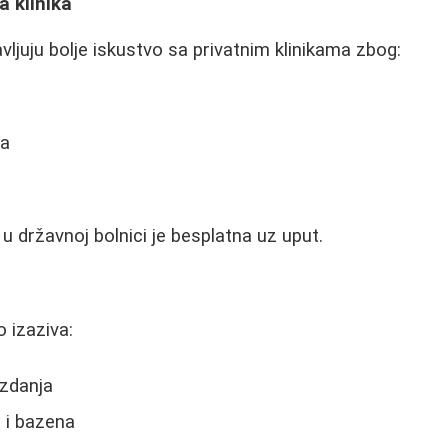
a klinika
avljuju bolje iskustvo sa privatnim klinikama zbog:
da
u državnoj bolnici je besplatna uz uput.
 izaziva:
zdanja
 i bazena