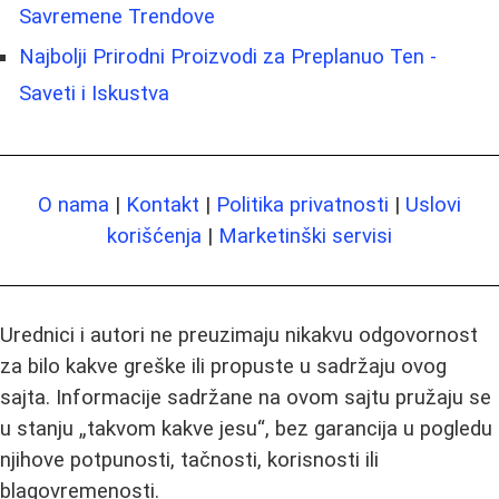
Savremene Trendove
Najbolji Prirodni Proizvodi za Preplanuo Ten -
Saveti i Iskustva
O nama
|
Kontakt
|
Politika privatnosti
|
Uslovi
korišćenja
|
Marketinški servisi
Urednici i autori ne preuzimaju nikakvu odgovornost
za bilo kakve greške ili propuste u sadržaju ovog
sajta. Informacije sadržane na ovom sajtu pružaju se
u stanju „takvom kakve jesu“, bez garancija u pogledu
njihove potpunosti, tačnosti, korisnosti ili
blagovremenosti.