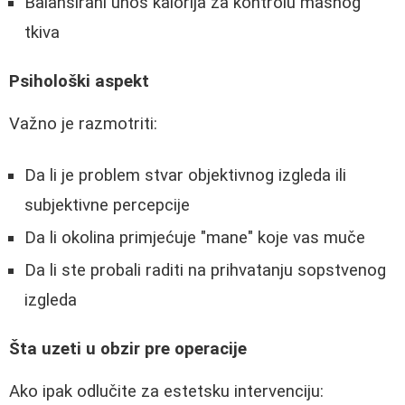
Balansirani unos kalorija za kontrolu masnog
tkiva
Psihološki aspekt
Važno je razmotriti:
Da li je problem stvar objektivnog izgleda ili
subjektivne percepcije
Da li okolina primjećuje "mane" koje vas muče
Da li ste probali raditi na prihvatanju sopstvenog
izgleda
Šta uzeti u obzir pre operacije
Ako ipak odlučite za estetsku intervenciju: