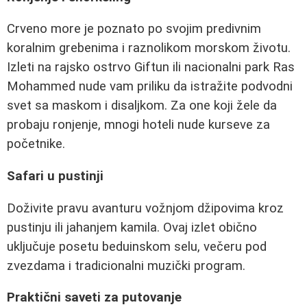
Crveno more je poznato po svojim predivnim
koralnim grebenima i raznolikom morskom životu.
Izleti na rajsko ostrvo Giftun ili nacionalni park Ras
Mohammed nude vam priliku da istražite podvodni
svet sa maskom i disaljkom. Za one koji žele da
probaju ronjenje, mnogi hoteli nude kurseve za
početnike.
Safari u pustinji
Doživite pravu avanturu vožnjom džipovima kroz
pustinju ili jahanjem kamila. Ovaj izlet obično
uključuje posetu beduinskom selu, večeru pod
zvezdama i tradicionalni muzički program.
Praktični saveti za putovanje