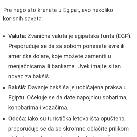
Pre nego što krenete u Egipat, evo nekoliko
korisnih saveta:
Valuta:
Zvanična valuta je egipatska funta (EGP).
Preporučuje se da sa sobom ponesete evre ili
američke dolare, koje možete zameniti u
menjačnicama ili bankama. Uvek imajte sitan
novac za bakšiš.
Bakšiš:
Davanje bakšiša je uobičajena praksa u
Egiptu. Očekuje se da date napojnicu sobarima,
konobarima i vozačima.
Odeća:
Iako su turistička letovališta opuštena,
preporučuje se da se skromno oblačite prilikom