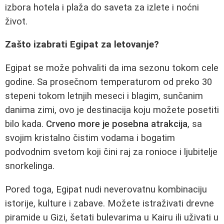
izbora hotela i plaža do saveta za izlete i noćni
život.
Zašto izabrati Egipat za letovanje?
Egipat se može pohvaliti da ima sezonu tokom cele
godine. Sa prosečnom temperaturom od preko 30
stepeni tokom letnjih meseci i blagim, sunčanim
danima zimi, ovo je destinacija koju možete posetiti
bilo kada.
Crveno more je posebna atrakcija
, sa
svojim kristalno čistim vodama i bogatim
podvodnim svetom koji čini raj za ronioce i ljubitelje
snorkelinga.
Pored toga, Egipat nudi neverovatnu kombinaciju
istorije, kulture i zabave. Možete istraživati drevne
piramide u Gizi, šetati bulevarima u Kairu ili uživati u