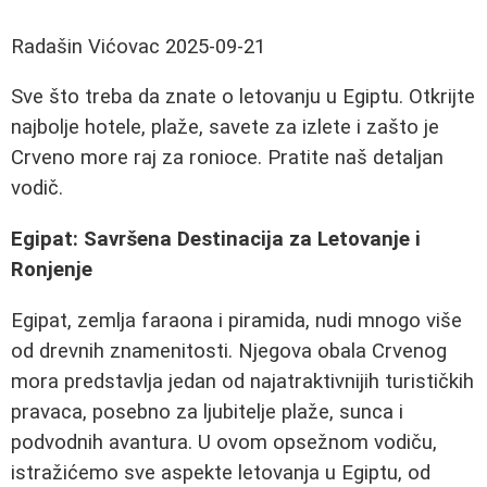
Radašin Vićovac
2025-09-21
Sve što treba da znate o letovanju u Egiptu. Otkrijte
najbolje hotele, plaže, savete za izlete i zašto je
Crveno more raj za ronioce. Pratite naš detaljan
vodič.
Egipat: Savršena Destinacija za Letovanje i
Ronjenje
Egipat, zemlja faraona i piramida, nudi mnogo više
od drevnih znamenitosti. Njegova obala Crvenog
mora predstavlja jedan od najatraktivnijih turističkih
pravaca, posebno za ljubitelje plaže, sunca i
podvodnih avantura. U ovom opsežnom vodiču,
istražićemo sve aspekte letovanja u Egiptu, od