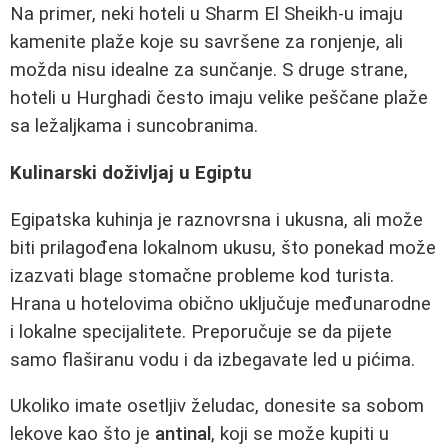
Na primer, neki hoteli u Sharm El Sheikh-u imaju
kamenite plaže koje su savršene za ronjenje, ali
možda nisu idealne za sunčanje. S druge strane,
hoteli u Hurghadi često imaju velike peščane plaže
sa ležaljkama i suncobranima.
Kulinarski doživljaj u Egiptu
Egipatska kuhinja je raznovrsna i ukusna, ali može
biti prilagođena lokalnom ukusu, što ponekad može
izazvati blage stomačne probleme kod turista.
Hrana u hotelovima obično uključuje međunarodne
i lokalne specijalitete. Preporučuje se da pijete
samo flaširanu vodu i da izbegavate led u pićima.
Ukoliko imate osetljiv želudac, donesite sa sobom
lekove kao što je
antinal
, koji se može kupiti u