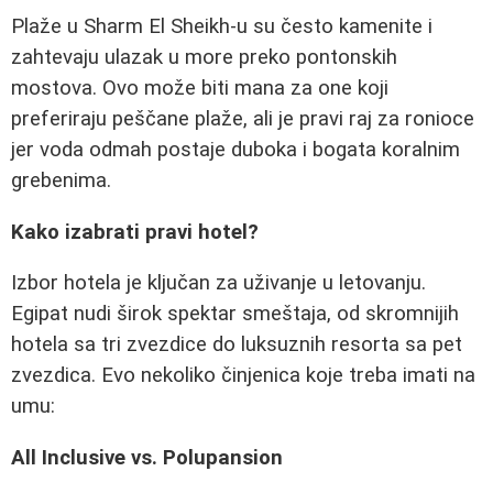
Plaže u Sharm El Sheikh-u su često kamenite i
zahtevaju ulazak u more preko pontonskih
mostova. Ovo može biti mana za one koji
preferiraju peščane plaže, ali je pravi raj za ronioce
jer voda odmah postaje duboka i bogata koralnim
grebenima.
Kako izabrati pravi hotel?
Izbor hotela je ključan za uživanje u letovanju.
Egipat nudi širok spektar smeštaja, od skromnijih
hotela sa tri zvezdice do luksuznih resorta sa pet
zvezdica. Evo nekoliko činjenica koje treba imati na
umu:
All Inclusive vs. Polupansion