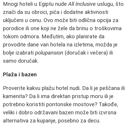
Mnogi hoteli u Egiptu nude
All Inclusive
uslugu, što
znači da su obroci, pića i dodatne aktivnosti
uključeni u cenu. Ovo može biti odlična opcija za
porodice ili one koji ne žele da brinu o troškovima
tokom odmora. Međutim, ako planirate da
provodite dane van hotela na izletima, možda je
bolje izabrati
polupansion
(doručak i večera) ili
samo doručak.
Plaža i bazen
Proverite kakvu plažu hotel nudi. Da li je peščana ili
kamenita? Da li ima direktan pristup moru ili je
potrebno koristiti pontonske mostove? Takođe,
veliki i dobro održavani bazen može biti izvrsna
alternativa za kupanje, posebno za decu.