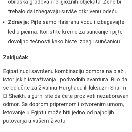
obilaska gradova i religioznih objekata. Žene bi
trebalo da izbegavaju suviše otkrivenu odeću.
Zdravlje:
Pijte samo flaširanu vodu i izbegavajte
led u pićima. Koristite kreme za sunčanje i pijte
dovoljno tečnosti kako biste izbegli sunčanicu.
Zaključak
Egipat nudi savršenu kombinaciju odmora na plaži,
istorijskih istraživanja i podvodnih avantura. Bilo da
se odlučite za živahnu Hurghadu ili luksuzni Sharm
El Sheikh, sigurni ste da ćete proživeti nezaboravan
odmor. Sa dobrom pripremom i otvorenim umom,
letovanje u Egiptu može biti jedno od najboljih
putovanja u vašem životu.