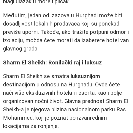
blagi ulazak u more i plićak.
Međutim, jedan od izazova u Hurghadi može biti
dosadljivost lokalnih prodavaca koji su ponekad
previše uporni. Takođe, ako tražite potpuni odmor i
izolaciju, možda ćete morati da izaberete hotel van
glavnog grada.
Sharm El Sheikh: Ronilački raj i luksuz
Sharm El Sheikh se smatra
luksuznijom
destinacijom
u odnosu na Hurghadu. Ovde ćete
naći više ekskluzivnih hotela i resorta, kao i bolje
organizovan nočni život. Glavna prednost Sharm El
Sheikh-a je njegova blizina nacionalnom parku Ras
Mohammed, koji je poznat po izvanrednim
lokacijama za ronjenje.