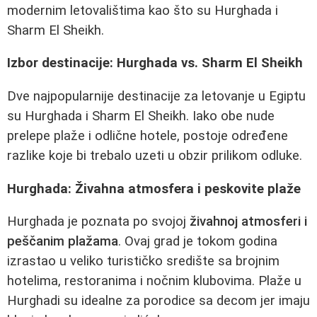
modernim letovalištima kao što su Hurghada i
Sharm El Sheikh.
Izbor destinacije: Hurghada vs. Sharm El Sheikh
Dve najpopularnije destinacije za letovanje u Egiptu
su Hurghada i Sharm El Sheikh. Iako obe nude
prelepe plaže i odlične hotele, postoje određene
razlike koje bi trebalo uzeti u obzir prilikom odluke.
Hurghada: Živahna atmosfera i peskovite plaže
Hurghada je poznata po svojoj
živahnoj atmosferi i
peščanim plažama
. Ovaj grad je tokom godina
izrastao u veliko turističko središte sa brojnim
hotelima, restoranima i nočnim klubovima. Plaže u
Hurghadi su idealne za porodice sa decom jer imaju