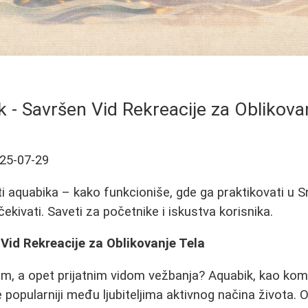
 - Savršen Vid Rekreacije za Oblikova
25-07-29
 aquabika – kako funkcioniše, gde ga praktikovati u Srb
kivati. Saveti za početnike i iskustva korisnika.
Vid Rekreacije za Oblikovanje Tela
im, a opet prijatnim vidom vežbanja? Aquabik, kao komb
e popularniji među ljubiteljima aktivnog načina života. O