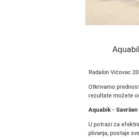
Aquabik
Radašin Vićovac
20
Otkrivamo prednosti
rezultate možete oče
Aquabik - Savršen 
U potrazi za efektn
plivanja, postaje sv