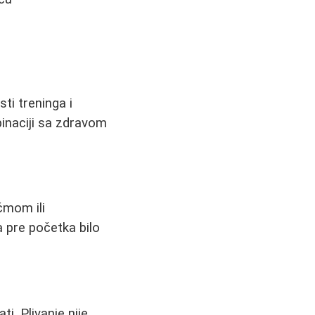
ti treninga i
inaciji sa zdravom
čmom ili
 pre početka bilo
i. Plivanje nije