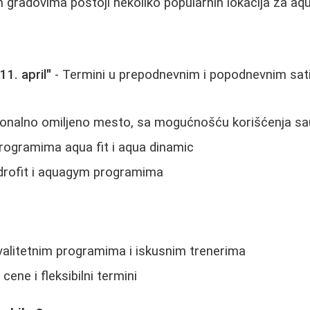
 gradovima postoji nekoliko popularnih lokacija za aqu
11. april"
- Termini u prepodnevnim i popodnevnim sat
ionalno omiljeno mesto, sa mogućnošću korišćenja s
rogramima aqua fit i aqua dinamic
idrofit i aquagym programima
valitetnim programima i iskusnim trenerima
cene i fleksibilni termini