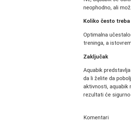
neophodno, ali može
Koliko često treba
Optimalna učestalos
treninga, a istovre
Zaključak
Aquabik predstavlja
da li želite da pobo
aktivnosti, aquabik 
rezultati će sigurno
Komentari