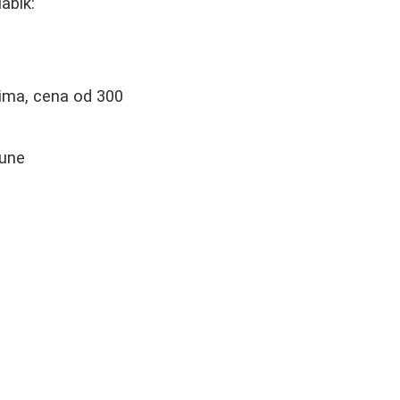
abik:
ima, cena od 300
aune