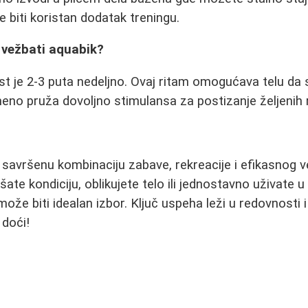
 biti koristan dodatak treningu.
 vežbati aquabik?
t je 2-3 puta nedeljno. Ovaj ritam omogućava telu da
meno pruža dovoljno stimulansa za postizanje željenih 
 savršenu kombinaciju zabave, rekreacije i efikasnog 
ljšate kondiciju, oblikujete telo ili jednostavno uživate 
može biti idealan izbor. Ključ uspeha leži u redovnosti i 
 doći!