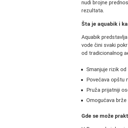
nudi brojne prednos
rezultata.
Šta je aquabik i k
Aquabik predstavlja
vode čini svaki pok
od tradicionalnog a
Smanjuje rizik od
Povećava opštu m
Pruža prijatniji 
Omogućava brže s
Gde se može prakti