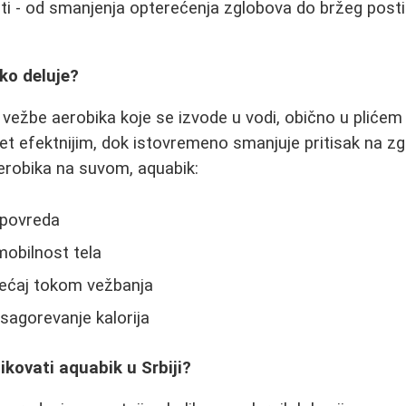
ti - od smanjenja opterećenja zglobova do bržeg posti
ako deluje?
 vežbe aerobika koje se izvode u vodi, obično u plićem
ret efektnijim, dok istovremeno smanjuje pritisak na zg
erobika na suvom, aquabik:
 povreda
obilnost tela
osećaj tokom vežbanja
agorevanje kalorija
kovati aquabik u Srbiji?