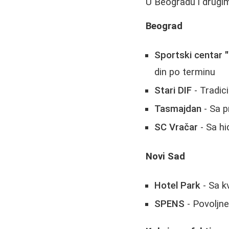
U Beogradu i drugim
Beograd
Sportski centar "
din po terminu
Stari DIF
- Tradic
Tasmajdan
- Sa p
SC Vračar
- Sa h
Novi Sad
Hotel Park
- Sa k
SPENS
- Povoljne 