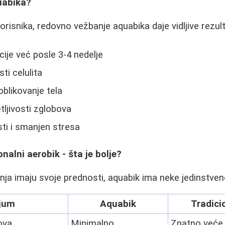
uabika?
risnika, redovno vežbanje aquabika daje vidljive rezult
cije već posle 3-4 nedelje
ti celulita
oblikovanje tela
tljivosti zglobova
ti i smanjen stresa
nalni aerobik - šta je bolje?
nja imaju svoje prednosti, aquabik ima neke jedinstven
ijum
Aquabik
Tradici
ova
Minimalno
Znatno veće