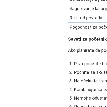
Sagorevanje kalori
Rizik od povreda
Pogodnost za poč
Saveti za početni
Ako planirate da po
Prvo posetite ba
Počnite sa 1-2 t
Ne očekujte tren
Kombinujte sa b
Nemojte odustati
Ponesite sve pot