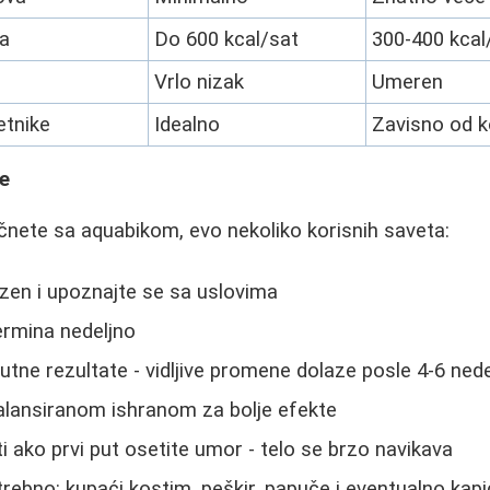
ja
Do 600 kcal/sat
300-400 kcal
Vrlo nizak
Umeren
etnike
Idealno
Zavisno od k
ke
čnete sa aquabikom, evo nekoliko korisnih saveta:
zen i upoznajte se sa uslovima
ermina nedeljno
utne rezultate - vidljive promene dolaze posle 4-6 nede
alansiranom ishranom za bolje efekte
 ako prvi put osetite umor - telo se brzo navikava
rebno: kupaći kostim, peškir, papuče i eventualno kap