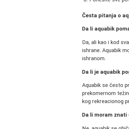
Česta pitanja o a
Da li aquabik pom
Da, ali kao i kod sv
ishrane. Aquabik m
ishranom.
Da li je aquabik 
Aquabik se često p
prekomernom težinom
kog rekreacionog p
Da li moram znati
Ne, aquabik se obič