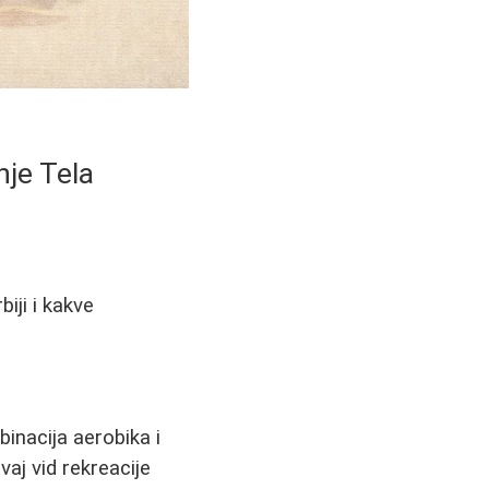
nje Tela
iji i kakve
inacija aerobika i
vaj vid rekreacije