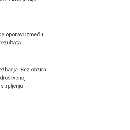
 se oporavi između
rezultata.
vežbanja. Bez obzira
u društvenoj
strpljenju -