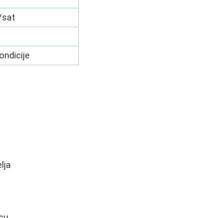
/sat
ondicije
lja
icu