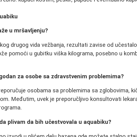
quabiku
aže u mršavljenju?
akog drugog vida vežbanja, rezultati zavise od učestalos
ože pomoći u gubitku viška kilograma, posebno u komb
pogodan za osobe sa zdravstvenim problemima?
reporučuje osobama sa problemima sa zglobovima, ki
. Međutim, uvek je preporučljivo konsultovati lekara
rograma.
 da plivam da bih učestvovala u aquabiku?
no izvodi u plićem delu bazena gde možete stalno stajat