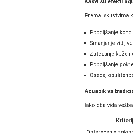
Kakvi su efekti aq
Prema iskustvima ko
Poboljšanje kondi
Smanjenje vidljivos
Zatezanje kože i 
Poboljšanje pokre
Osećaj opuštenos
Aquabik vs tradicio
Iako oba vida vežba
Kriter
Opterećenje zglob