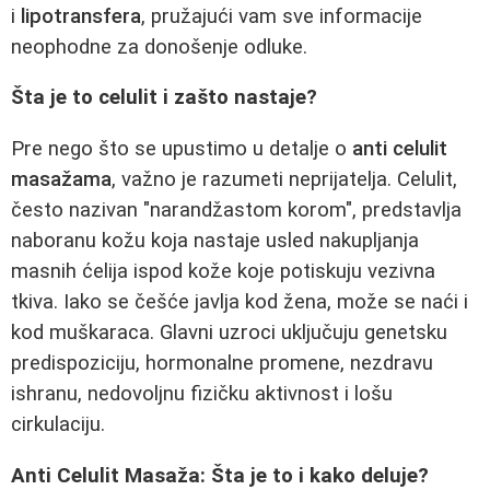
i
lipotransfera
, pružajući vam sve informacije
neophodne za donošenje odluke.
Šta je to celulit i zašto nastaje?
Pre nego što se upustimo u detalje o
anti celulit
masažama
, važno je razumeti neprijatelja. Celulit,
često nazivan "narandžastom korom", predstavlja
naboranu kožu koja nastaje usled nakupljanja
masnih ćelija ispod kože koje potiskuju vezivna
tkiva. Iako se češće javlja kod žena, može se naći i
kod muškaraca. Glavni uzroci uključuju genetsku
predispoziciju, hormonalne promene, nezdravu
ishranu, nedovoljnu fizičku aktivnost i lošu
cirkulaciju.
Anti Celulit Masaža: Šta je to i kako deluje?