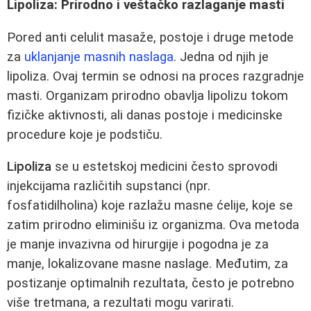
Lipoliza: Prirodno i veštačko razlaganje masti
Pored anti celulit masaže, postoje i druge metode
za
uklanjanje masnih naslaga
. Jedna od njih je
lipoliza. Ovaj termin se odnosi na proces razgradnje
masti. Organizam prirodno obavlja lipolizu tokom
fizičke aktivnosti, ali danas postoje i medicinske
procedure koje je podstiču.
Lipoliza
se u estetskoj medicini često sprovodi
injekcijama različitih supstanci (npr.
fosfatidilholina) koje razlažu masne ćelije, koje se
zatim prirodno eliminišu iz organizma. Ova metoda
je manje invazivna od hirurgije i pogodna je za
manje, lokalizovane masne naslage. Međutim, za
postizanje optimalnih rezultata, često je potrebno
više tretmana, a rezultati mogu varirati.