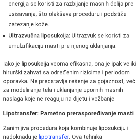
energija se koristi za razbijanje masnih ćelija pre
usisavanja, što olakšava proceduru i podstiže
zatezanje kože.
Ultrazvučna liposukcija:
Ultrazvuk se koristi za
emulzifikaciju masti pre njenog uklanjanja.
Iako je
liposukcija
veoma efikasna, ona je ipak veliki
hirurški zahvat sa određenim rizicima i periodom
oporavka. Ne predstavlja rešenje za gojaznost, već
za modeliranje tela i uklanjanje upornih masnih
naslaga koje ne reaguju na dijetu i vežbanje.
Lipotransfer: Pametno preraspoređivanje masti
Zanimljiva procedura koja kombinuje liposukciju i
nadoknadu je
lipotransfer
. Ova tehnika