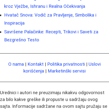
kroz Vježbe, Ishranu i Realna Očekivanja
Hvatač Snova: Vodič za Pravljenje, Simbolika i
Inspiracija
Savršene Palačinke: Recepti, Trikovi i Saveti za
Bezgrešno Testo
O nama
|
Kontakt
|
Politika privatnosti
|
Uslovi
korišćenja
|
Marketinški servisi
Urednici i autori ne preuzimaju nikakvu odgovornost
za bilo kakve greške ili propuste u sadržaju ovog
sajta. Informacije sadržane na ovom sajtu pružaju se