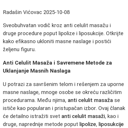
Radašin Vićovac
2025-10-08
Sveobuhvatan vodič kroz anti celulit masažu i
druge procedure poput lipolize i liposukcije. Otkrijte
kako efikasno ukloniti masne naslage i postići
željenu figuru.
Anti Celulit Masaža i Savremene Metode za
Uklanjanje Masnih Naslaga
U potrazi za savršenim telom i rešenjem za uporne
masne naslage, mnoge osobe se okreću različitim
procedurama. Među njima,
anti celulit masaža
se
ističe kao popularan i pristupačan izbor. Ovaj članak
će detailno istražiti svet
anti celulit masaži
, kao i
druge, naprednije metode poput
lipolize
,
liposukcije