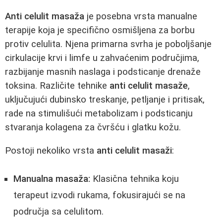
Anti celulit masaža
je posebna vrsta manualne
terapije koja je specifično osmišljena za borbu
protiv celulita. Njena primarna svrha je poboljšanje
cirkulacije krvi i limfe u zahvaćenim područjima,
razbijanje masnih naslaga i podsticanje drenaže
toksina. Različite tehnike
anti celulit masaže
,
uključujući dubinsko treskanje, petljanje i pritisak,
rade na stimulišući metabolizam i podsticanju
stvaranja kolagena za čvršću i glatku kožu.
Postoji nekoliko vrsta
anti celulit masaži
:
Manualna masaža:
Klasična tehnika koju
terapeut izvodi rukama, fokusirajući se na
područja sa celulitom.