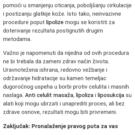
pomoći u smanjenju oticanja, poboljšanju cirkulacije
i postizanju glatkije kože. Isto tako, neinvazivne
procedure poput
lipolize
mogu se koristiti za
doterivanje rezultata postignutih drugim
metodama.
Važno je napomenuti da nijedna od ovih procedura
ne bi trebala da zameni zdrav način života.
Uravnotežena ishrana, redovno vežbanje i
održavanje hidratacije su kamen temeljac
dugoročnog uspeha u borbi protiv celulita i masnih
naslaga.
Anti celulit masaža
,
lipoliza
i
liposukcija
su
alati koji mogu ubrzati i unaprediti proces, ali bez
zdrave osnove, rezultati mogu biti privremeni.
Zaključak: Pronalaženje pravog puta za vas