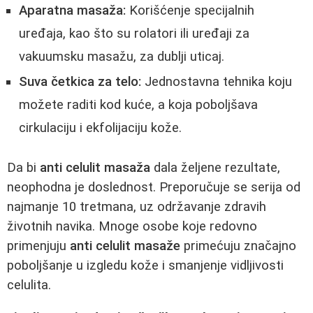
Aparatna masaža:
Korišćenje specijalnih
uređaja, kao što su rolatori ili uređaji za
vakuumsku masažu, za dublji uticaj.
Suva četkica za telo:
Jednostavna tehnika koju
možete raditi kod kuće, a koja poboljšava
cirkulaciju i ekfolijaciju kože.
Da bi
anti celulit masaža
dala željene rezultate,
neophodna je doslednost. Preporučuje se serija od
najmanje 10 tretmana, uz održavanje zdravih
životnih navika. Mnoge osobe koje redovno
primenjuju
anti celulit masaže
primećuju značajno
poboljšanje u izgledu kože i smanjenje vidljivosti
celulita.