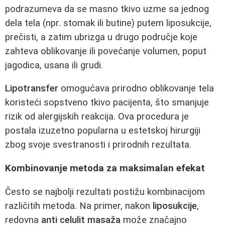
podrazumeva da se masno tkivo uzme sa jednog
dela tela (npr. stomak ili butine) putem liposukcije,
prečisti, a zatim ubrizga u drugo područje koje
zahteva oblikovanje ili povećanje volumen, poput
jagodica, usana ili grudi.
Lipotransfer
omogućava prirodno oblikovanje tela
koristeći sopstveno tkivo pacijenta, što smanjuje
rizik od alergijskih reakcija. Ova procedura je
postala izuzetno popularna u estetskoj hirurgiji
zbog svoje svestranosti i prirodnih rezultata.
Kombinovanje metoda za maksimalan efekat
Često se najbolji rezultati postižu kombinacijom
različitih metoda. Na primer, nakon
liposukcije
,
redovna
anti celulit masaža
može značajno