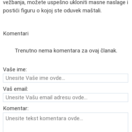
vežbanja, možete uspešno ukloniti masne naslage i
postići figuru o kojoj ste oduvek maštali.
Komentari
Trenutno nema komentara za ovaj članak.
Vaše ime:
Vaš email:
Komentar: