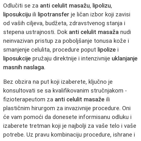
Odlučiti se za
anti celulit masažu
,
lipolizu
,
liposukciju
ili
lipotransfer
je ličan izbor koji zavisi
od vaših ciljeva, budžeta, zdravstvenog stanja i
stepena ustrajnosti. Dok
anti celulit masaža
nudi
neinvazivan pristup za poboljšanje tonusa kože i
smanjenje celulita, procedure poput
lipolize
i
liposukcije
pružaju direktnije i intenzivnije
uklanjanje
masnih naslaga
.
Bez obzira na put koji izaberete, ključno je
konsultovati se sa kvalifikovanim stručnjakom -
fizioterapeutom za
anti celulit masaže
ili
plastičnim hirurgom za invazivnije procedure. Oni
će vam pomoći da donesete informisanu odluku i
izaberete tretman koji je najbolji za vaše telo i vaše
potrebe. Uz pravu kombinaciju procedure, ishrane i