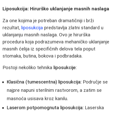
Liposukcija: Hirurško uklanjanje masnih naslaga
Za one kojima je potreban dramatičniji i brži
rezultat,
liposukcija
predstavlja zlatni standard u
uklanjanju masnih naslaga. Ovo je hirurška
procedura koja podrazumeva mehaničko uklanjanje
masnih ćelija iz specifičnih delova tela poput
stomaka, butina, bokova i podbradaka.
Postoji nekoliko tehnika
liposukcije
:
Klasična (tumescentna) liposukcija:
Područje se
najpre napuni sterilnim rastvorom, a zatim se
masnoća usisava kroz kanilu.
Laserom potpomognuta liposukcija:
Laserska