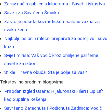
Zdrav način gubljenja kilograma - Saveti i iskustva
Saveti za Savršenu Šminku
Zašto je poseta kozmetičkom salonu važna za
svaku ženu
Najbolji losioni i mlečni preparati za osetljivu i suvu
kožu
Svijet mirisa: Vaš vodič kroz omiljene parfeme i
savete za izbor
Štikle ili ravna obuća: Šta je bolje za vas?
Tekstovi na srodnim blogovima
Prirodan Izgled Usana: Hijaluronski Fileri i Lip Lift
kao Suptilna Rešenja
Savršeno Zategnuta i Podignuta Zadnjica: Vodič